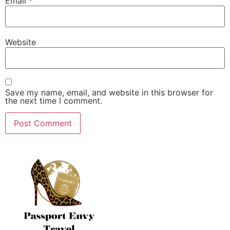
Email
*
Website
Save my name, email, and website in this browser for
the next time I comment.