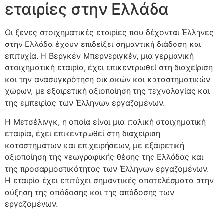
εταιρίες στην Ελλάδα
Οι ξένες στοιχηματικές εταιρίες που δέχονται Έλληνες
στην Ελλάδα έχουν επιδείξει σημαντική διάδοση και
επιτυχία. Η Βεργκέν Μπερνεριγκέν, μια γερμανική
στοιχηματική εταιρία, έχει επικεντρωθεί στη διαχείριση
και την ανασυγκρότηση οικιακών και καταστηματικών
χώρων, με εξαιρετική αξιοποίηση της τεχνολογίας και
της εμπειρίας των Έλληνων εργαζομένων.
Η Μετσέλινγκ, η οποία είναι μια ιταλική στοιχηματική
εταιρία, έχει επικεντρωθεί στη διαχείριση
καταστημάτων και επιχειρήσεων, με εξαιρετική
αξιοποίηση της γεωγραφικής θέσης της Ελλάδας και
της προσαρμοστικότητας των Έλληνων εργαζομένων.
Η εταιρία έχει επιτύχει σημαντικές αποτελέσματα στην
αύξηση της απόδοσης και της απόδοσης των
εργαζομένων.