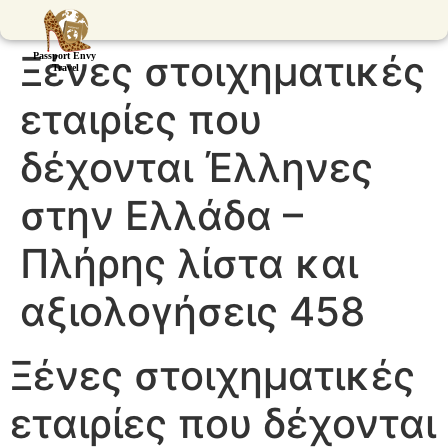
Ξένες στοιχηματικές
εταιρίες που
δέχονται Έλληνες
στην Ελλάδα –
Πλήρης λίστα και
αξιολογήσεις 458
Ξένες στοιχηματικές
εταιρίες που δέχονται