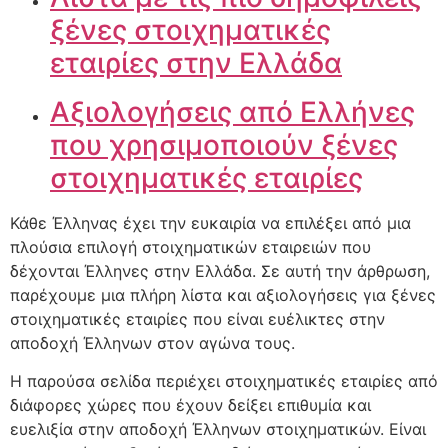
ξένες στοιχηματικές
εταιρίες στην Ελλάδα
Αξιολογήσεις από Ελλήνες
που χρησιμοποιούν ξένες
στοιχηματικές εταιρίες
Κάθε Έλληνας έχει την ευκαιρία να επιλέξει από μια
πλούσια επιλογή στοιχηματικών εταιρειών που
δέχονται Έλληνες στην Ελλάδα. Σε αυτή την άρθρωση,
παρέχουμε μια πλήρη λίστα και αξιολογήσεις για ξένες
στοιχηματικές εταιρίες που είναι ευέλικτες στην
αποδοχή Έλληνων στον αγώνα τους.
Η παρούσα σελίδα περιέχει στοιχηματικές εταιρίες από
διάφορες χώρες που έχουν δείξει επιθυμία και
ευελιξία στην αποδοχή Έλληνων στοιχηματικών. Είναι