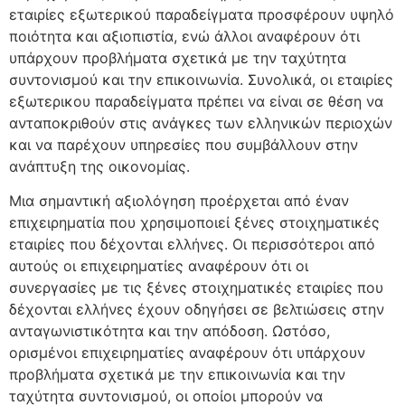
εταιρίες εξωτερικού παραδείγματα προσφέρουν υψηλό
ποιότητα και αξιοπιστία, ενώ άλλοι αναφέρουν ότι
υπάρχουν προβλήματα σχετικά με την ταχύτητα
συντονισμού και την επικοινωνία. Συνολικά, οι εταιρίες
εξωτερικου παραδείγματα πρέπει να είναι σε θέση να
ανταποκριθούν στις ανάγκες των ελληνικών περιοχών
και να παρέχουν υπηρεσίες που συμβάλλουν στην
ανάπτυξη της οικονομίας.
Μια σημαντική αξιολόγηση προέρχεται από έναν
επιχειρηματία που χρησιμοποιεί ξένες στοιχηματικές
εταιρίες που δέχονται ελλήνες. Οι περισσότεροι από
αυτούς οι επιχειρηματίες αναφέρουν ότι οι
συνεργασίες με τις ξένες στοιχηματικές εταιρίες που
δέχονται ελλήνες έχουν οδηγήσει σε βελτιώσεις στην
ανταγωνιστικότητα και την απόδοση. Ωστόσο,
ορισμένοι επιχειρηματίες αναφέρουν ότι υπάρχουν
προβλήματα σχετικά με την επικοινωνία και την
ταχύτητα συντονισμού, οι οποίοι μπορούν να