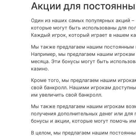
Акции для постоянны
Один из наших самых популярных акций – 
которые могут быть использованы для пол
Каждый игрок, который играет в нашем ка
Мы также предлагаем нашим постоянным и
Например, мы предлагаем нашим игрокам 
месяца. Эти бонусы могут быть использов
казино.
Кроме того, мы предлагаем нашим игрока
свой банкролл. Нашими игрокам доступны
им увеличить свой банкролл.
Мы также предлагаем нашим игрокам возм
получения дополнительных денег или для 
бонусы и акции, которые могут помочь им
В целом, мы предлагаем нашим постоянны