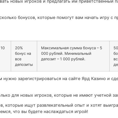
овать новых игроков и предлагать им приветственный п
сколько бонусов, которые помогут вам начать игру с 
 10
20%
Максимальная сумма бонуса – 5
5
бонус на
000 рублей. Минимальный
бо
все
депозит – 1 000 рублей.
вс
депозиты
де
м нужно зарегистрироваться на сайте Ярд Казино и сд
лько для новых игроков, которые не имеют учетной зап
ов, которые ищут развлекательный опыт и хотят выигр
емся, что вы будете наслаждаться игрой!