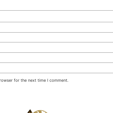
rowser for the next time I comment.