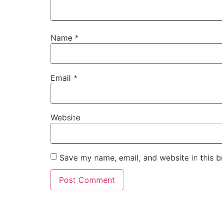
Name
*
Email
*
Website
Save my name, email, and website in this b