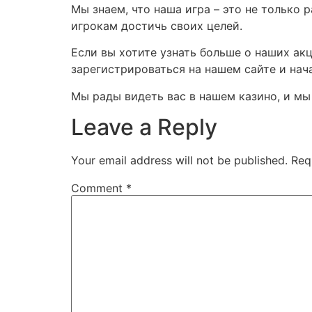
Мы знаем, что наша игра – это не только
игрокам достичь своих целей.
Если вы хотите узнать больше о наших ак
зарегистрироваться на нашем сайте и нача
Мы рады видеть вас в нашем казино, и мы
Leave a Reply
Your email address will not be published.
Req
Comment
*