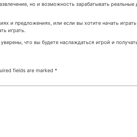
 развлечение, но и возможность зарабатывать реальные
циях и предложениях, или если вы хотите начать играт
ть играть.
 уверены, что вы будете наслаждаться игрой и получа
uired fields are marked
*