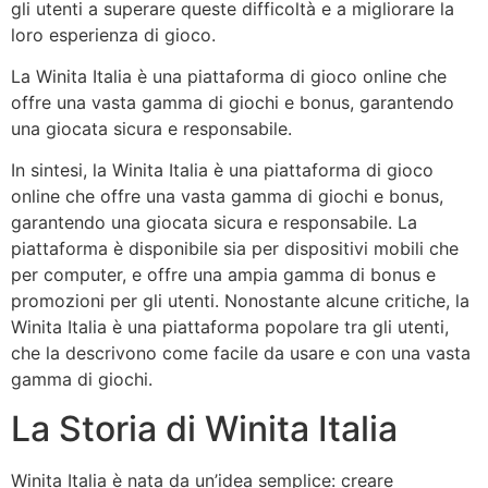
gli utenti a superare queste difficoltà e a migliorare la
loro esperienza di gioco.
La Winita Italia è una piattaforma di gioco online che
offre una vasta gamma di giochi e bonus, garantendo
una giocata sicura e responsabile.
In sintesi, la Winita Italia è una piattaforma di gioco
online che offre una vasta gamma di giochi e bonus,
garantendo una giocata sicura e responsabile. La
piattaforma è disponibile sia per dispositivi mobili che
per computer, e offre una ampia gamma di bonus e
promozioni per gli utenti. Nonostante alcune critiche, la
Winita Italia è una piattaforma popolare tra gli utenti,
che la descrivono come facile da usare e con una vasta
gamma di giochi.
La Storia di Winita Italia
Winita Italia è nata da un’idea semplice: creare