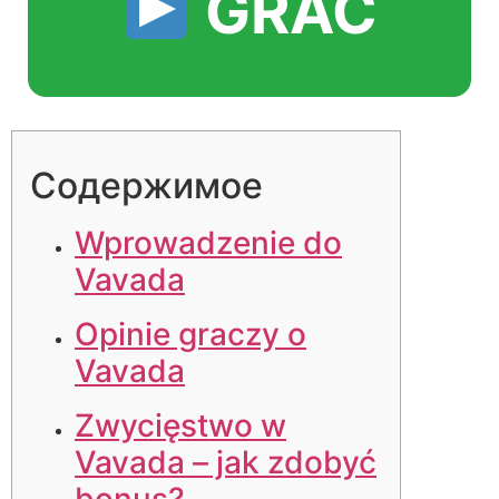
GRAĆ
Содержимое
Wprowadzenie do
Vavada
Opinie graczy o
Vavada
Zwycięstwo w
Vavada – jak zdobyć
bonus?