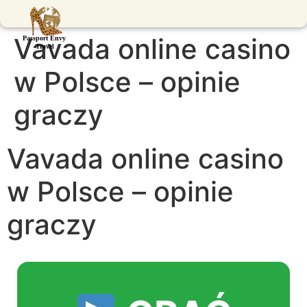
Vavada online casino
w Polsce – opinie
graczy
Vavada online casino
w Polsce – opinie
graczy