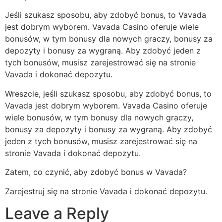
Jeśli szukasz sposobu, aby zdobyć bonus, to Vavada
jest dobrym wyborem. Vavada Casino oferuje wiele
bonusów, w tym bonusy dla nowych graczy, bonusy za
depozyty i bonusy za wygraną. Aby zdobyć jeden z
tych bonusów, musisz zarejestrować się na stronie
Vavada i dokonać depozytu.
Wreszcie, jeśli szukasz sposobu, aby zdobyć bonus, to
Vavada jest dobrym wyborem. Vavada Casino oferuje
wiele bonusów, w tym bonusy dla nowych graczy,
bonusy za depozyty i bonusy za wygraną. Aby zdobyć
jeden z tych bonusów, musisz zarejestrować się na
stronie Vavada i dokonać depozytu.
Zatem, co czynić, aby zdobyć bonus w Vavada?
Zarejestruj się na stronie Vavada i dokonać depozytu.
Leave a Reply