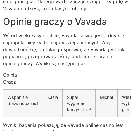
emocjonująca. Dlatego warto zacząć swoją przygodę w
Vavada i odkryć, co to kasyno oferuje.
Opinie graczy o Vavada
Wśród wielu kasyn online, Vavada casino jest jednym z
najpopularniejszych i najbardziej zaufanych. Aby
dowiedzieć się, co takiego sprawia, że Vavada jest tak
popularne, przeprowadziliśmy badania i zebrałem
opinie graczy. Wyniki są następujące:
Opinia
Gracz
Wspaniałe
Kasia
Super
Michał
Wiel
doświadczenie!
wygodne
wyb
korzystanie!
gier!
Wyniki badania pokazują, że Vavada online casino jest