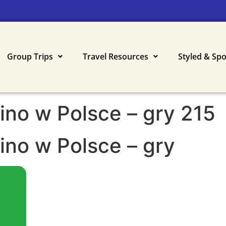
Group Trips
Travel Resources
Styled & Sp
ino w Polsce – gry 215
ino w Polsce – gry