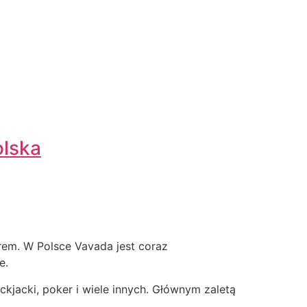
olska
em. W Polsce Vavada jest coraz
e.
ckjacki, poker i wiele innych. Głównym zaletą