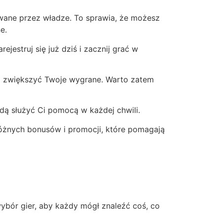
wane przez władze. To sprawia, że możesz
e.
ejestruj się już dziś i zacznij grać w
Ci zwiększyć Twoje wygrane. Warto zatem
dą służyć Ci pomocą w każdej chwili.
różnych bonusów i promocji, które pomagają
wybór gier, aby każdy mógł znaleźć coś, co