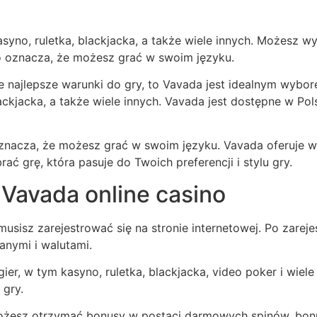
asyno, ruletka, blackjacka, a także wiele innych. Możesz wy
 co oznacza, że możesz grać w swoim języku.
uje najlepsze warunki do gry, to Vavada jest idealnym wybor
lackjacka, a także wiele innych. Vavada jest dostępne w P
znacza, że możesz grać w swoim języku. Vavada oferuje wie
ać grę, która pasuje do Twoich preferencji i stylu gry.
 Vavada online casino
musisz zarejestrować się na stronie internetowej. Po zare
nymi i walutami.
, w tym kasyno, ruletka, blackjacka, video poker i wiele 
 gry.
żesz otrzymać bonusy w postaci darmowych spinów, bonu