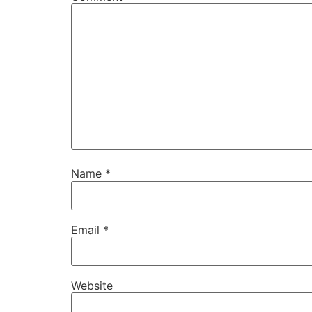
Name
*
Email
*
Website