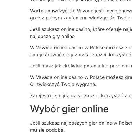
Warto zauważyć, że Vavada jest licencjonow
grać z pełnym zaufaniem, wiedząc, że Twoje 
Jeśli szukasz online casino, które oferuje naj
najlepsze gry online!
W Vavada online casino w Polsce możesz zna
zarejestrować się już dziś i zacznij korzysta
Jeśli masz jakiekolwiek pytania lub problem
W Vavada online casino w Polsce możesz gra
Ci zwiększyć Twoje wygrane.
Zarejestruj się już dziś i zacznij korzystać z 
Wybór gier online
Jeśli szukasz najlepszych gier online w Pols
mu się podoba.