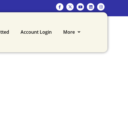
otted
Account Login
More