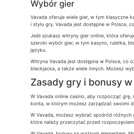
Wybór gier
Vavada oferuje wiele gier, w tym klasyczne k
i stylu gry. Vavada jest dostępne w Polsce,
Jeśli szukasz witryny gier online, która ofer
szeroki wybór gier, w tym kasyno, ruletka, b
języku.
Witryna Vavada jest dostępna w Polsce, co o
blackjacka, a także wiele innych. Możesz wybr
Zasady gry i bonusy w
W Vavada online casino, aby rozpocząć grę, 
konta, w którym możesz zarządzać swoimi da
W Vavada, możesz wybrać spośród różnych gier
które należy przeczytać przed rozpoczęciem
W Vavada, bonusy są ważnym elementem. Mo