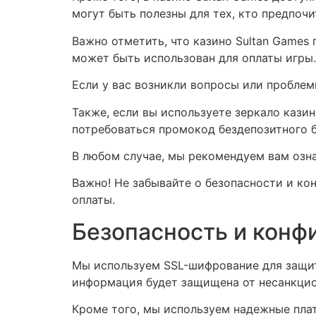
могут быть полезны для тех, кто предпоч
Важно отметить, что казино Sultan Games
может быть использован для оплаты игры.
Если у вас возникли вопросы или проблем
Также, если вы используете зеркало казино
потребоваться промокод бездепозитного б
В любом случае, мы рекомендуем вам озн
Важно! Не забывайте о безопасности и ко
оплаты.
Безопасность и конф
Мы используем SSL-шифрование для защиты
информация будет защищена от несанкцио
Кроме того, мы используем надежные плате