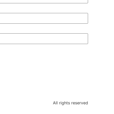
All rights reserved