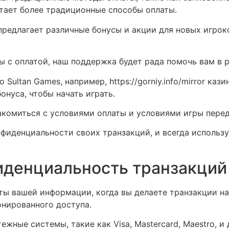
итает более традиционные способы оплаты.
 предлагает различные бонусы и акции для новых игрок
ы с оплатой, наш поддержка будет рада помочь вам в 
 Sultan Games, например, https://gorniy.info/mirror ка
онуса, чтобы начать играть.
акомиться с условиями оплаты и условиями игры перед
нфиденциальности своих транзакций, и всегда исполь
иденциальность транзакций
 вашей информации, когда вы делаете транзакции на 
нированного доступа.
жные системы, такие как Visa, Mastercard, Maestro, и