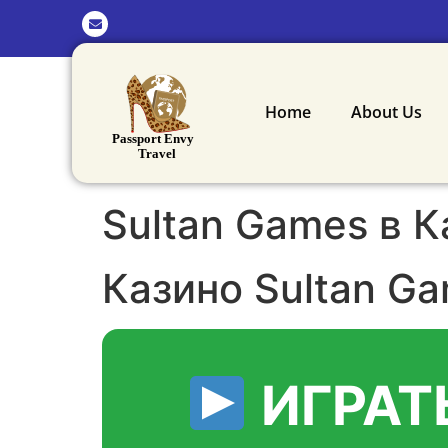
Home
About Us
Sultan Games в 
Казино Sultan G
ИГРАТ