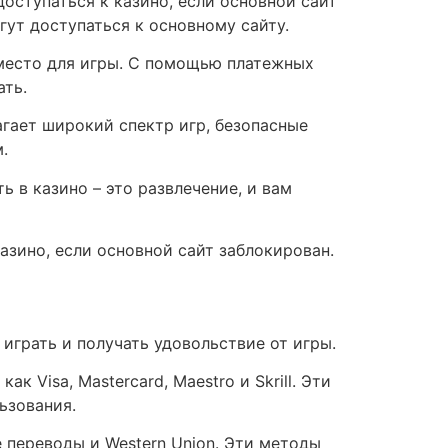
доступаться к казино, если основной сайт
гут доступаться к основному сайту.
 место для игры. С помощью платежных
ать.
лагает широкий спектр игр, безопасные
.
ь в казино – это развлечение, и вам
казино, если основной сайт заблокирован.
 играть и получать удовольствие от игры.
 Visa, Mastercard, Maestro и Skrill. Эти
ьзования.
 переводы и Western Union. Эти методы