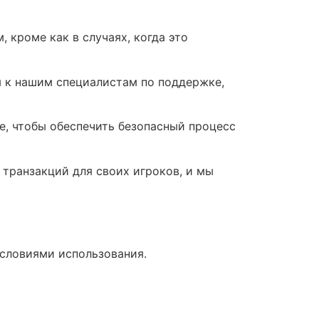
кроме как в случаях, когда это
я к нашим специалистам по поддержке,
, чтобы обеспечить безопасный процесс
 транзакций для своих игроков, и мы
условиями использования.