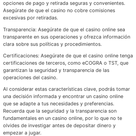
opciones de pago y retirada seguras y convenientes.
Asegúrate de que el casino no cobre comisiones
excesivas por retiradas.
Transparencia: Asegúrate de que el casino online sea
transparente en sus operaciones y ofrezca información
clara sobre sus políticas y procedimientos.
Certificaciones: Asegúrate de que el casino online tenga
certificaciones de terceros, como eCOGRA o TST, que
garantizan la seguridad y transparencia de las
operaciones del casino.
Al considerar estas características clave, podrás tomar
una decisión informada y encontrar un casino online
que se adapte a tus necesidades y preferencias.
Recuerda que la seguridad y la transparencia son
fundamentales en un casino online, por lo que no te
olvides de investigar antes de depositar dinero y
empezar a jugar.