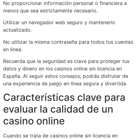
No proporcionar información personal o financiera a
menos que sea estrictamente necesario.
Utilizar un navegador web seguro y mantenerlo
actualizado.
No utilizar la misma contraseña para todos tus cuentas
en línea.
Recuerda que la seguridad es clave para proteger tus
datos y dinero en los casinos online sin licencia en
España. Al seguir estos consejos, podrás disfrutar de
una experiencia de juego en línea segura y divertida.
Características clave para
evaluar la calidad de un
casino online
Cuando se trata de casinos online sin licencia en