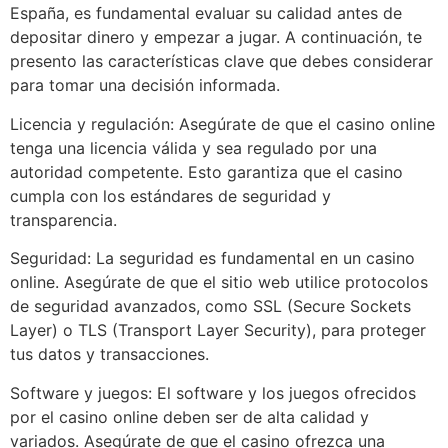
España, es fundamental evaluar su calidad antes de
depositar dinero y empezar a jugar. A continuación, te
presento las características clave que debes considerar
para tomar una decisión informada.
Licencia y regulación: Asegúrate de que el casino online
tenga una licencia válida y sea regulado por una
autoridad competente. Esto garantiza que el casino
cumpla con los estándares de seguridad y
transparencia.
Seguridad: La seguridad es fundamental en un casino
online. Asegúrate de que el sitio web utilice protocolos
de seguridad avanzados, como SSL (Secure Sockets
Layer) o TLS (Transport Layer Security), para proteger
tus datos y transacciones.
Software y juegos: El software y los juegos ofrecidos
por el casino online deben ser de alta calidad y
variados. Asegúrate de que el casino ofrezca una