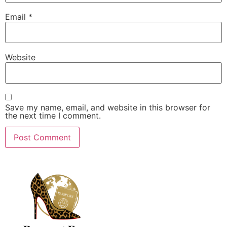
Email
*
Website
Save my name, email, and website in this browser for
the next time I comment.