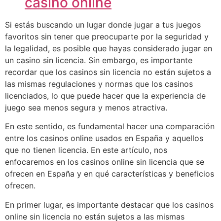
casino online
Si estás buscando un lugar donde jugar a tus juegos
favoritos sin tener que preocuparte por la seguridad y
la legalidad, es posible que hayas considerado jugar en
un casino sin licencia. Sin embargo, es importante
recordar que los casinos sin licencia no están sujetos a
las mismas regulaciones y normas que los casinos
licenciados, lo que puede hacer que la experiencia de
juego sea menos segura y menos atractiva.
En este sentido, es fundamental hacer una comparación
entre los casinos online usados en España y aquellos
que no tienen licencia. En este artículo, nos
enfocaremos en los casinos online sin licencia que se
ofrecen en España y en qué características y beneficios
ofrecen.
En primer lugar, es importante destacar que los casinos
online sin licencia no están sujetos a las mismas