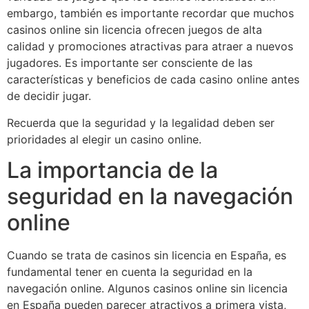
embargo, también es importante recordar que muchos
casinos online sin licencia ofrecen juegos de alta
calidad y promociones atractivas para atraer a nuevos
jugadores. Es importante ser consciente de las
características y beneficios de cada casino online antes
de decidir jugar.
Recuerda que la seguridad y la legalidad deben ser
prioridades al elegir un casino online.
La importancia de la
seguridad en la navegación
online
Cuando se trata de casinos sin licencia en España, es
fundamental tener en cuenta la seguridad en la
navegación online. Algunos casinos online sin licencia
en España pueden parecer atractivos a primera vista,