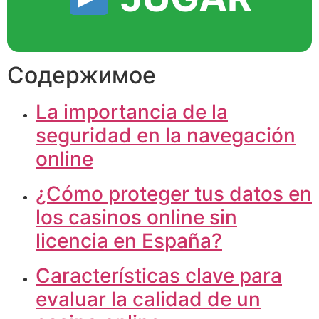
Содержимое
La importancia de la
seguridad en la navegación
online
¿Cómo proteger tus datos en
los casinos online sin
licencia en España?
Características clave para
evaluar la calidad de un