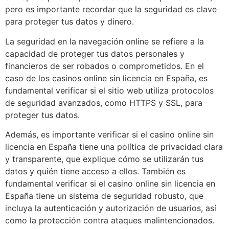
pero es importante recordar que la seguridad es clave
para proteger tus datos y dinero.
La seguridad en la navegación online se refiere a la
capacidad de proteger tus datos personales y
financieros de ser robados o comprometidos. En el
caso de los casinos online sin licencia en España, es
fundamental verificar si el sitio web utiliza protocolos
de seguridad avanzados, como HTTPS y SSL, para
proteger tus datos.
Además, es importante verificar si el casino online sin
licencia en España tiene una política de privacidad clara
y transparente, que explique cómo se utilizarán tus
datos y quién tiene acceso a ellos. También es
fundamental verificar si el casino online sin licencia en
España tiene un sistema de seguridad robusto, que
incluya la autenticación y autorización de usuarios, así
como la protección contra ataques malintencionados.