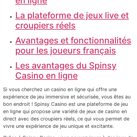
en ligne
La plateforme de jeux live et
croupiers réels
Avantages et fonctionnalités
pour les joueurs français
Les avantages du Spinsy
Casino en ligne
Si vous cherchez un casino en ligne qui offre une
expérience de jeu immersive et sécurisée, vous êtes au
bon endroit ! Spinsy Casino est une plateforme de jeu
en ligne qui propose une variété de jeux de casino en
direct avec des croupiers réels, ce qui vous permet de
vivre une expérience de jeu unique et excitante.