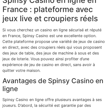
Spinsy Casino en ligne en
France : plateforme avec
jeux live et croupiers réels
Si vous cherchez un casino en ligne sécurisé et réputé
en France, Spinsy Casino est une excellente option.
Cette plateforme propose une variété de jeux de casino
en direct, avec des croupiers réels qui vous proposent
des jeux de table, des jeux de machine à sous et des
jeux de loterie. Vous pouvez ainsi profiter d’une
expérience de jeu de casino en direct, sans avoir à
quitter votre maison.
Avantages de Spinsy Casino en
ligne
Spinsy Casino en ligne offre plusieurs avantages à ses
joueurs. D’abord, la sécurité est garantie par des