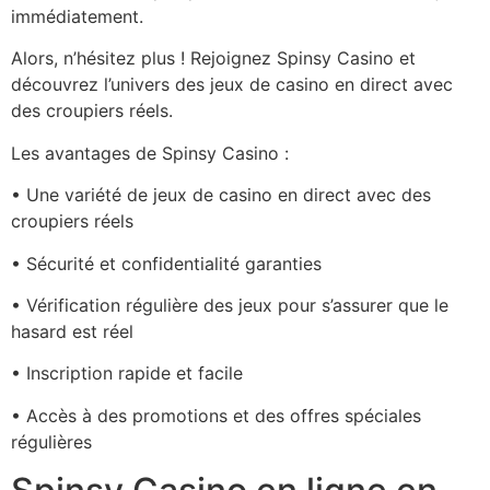
immédiatement.
Alors, n’hésitez plus ! Rejoignez Spinsy Casino et
découvrez l’univers des jeux de casino en direct avec
des croupiers réels.
Les avantages de Spinsy Casino :
• Une variété de jeux de casino en direct avec des
croupiers réels
• Sécurité et confidentialité garanties
• Vérification régulière des jeux pour s’assurer que le
hasard est réel
• Inscription rapide et facile
• Accès à des promotions et des offres spéciales
régulières