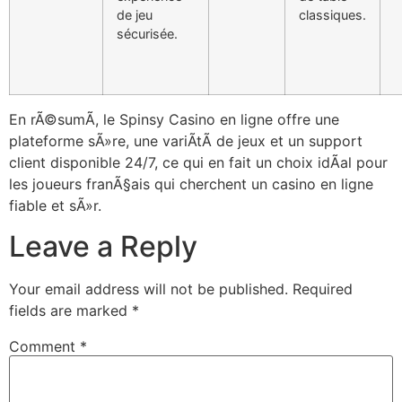
de jeu
classiques.
sécurisée.
En rÃ©sumÃ, le Spinsy Casino en ligne offre une
plateforme sÃ»re, une variÃtÃ de jeux et un support
client disponible 24/7, ce qui en fait un choix idÃal pour
les joueurs franÃ§ais qui cherchent un casino en ligne
fiable et sÃ»r.
Leave a Reply
Your email address will not be published.
Required
fields are marked
*
Comment
*