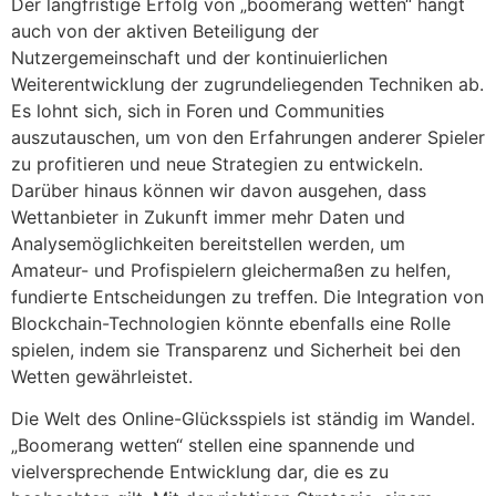
Der langfristige Erfolg von „boomerang wetten“ hängt
auch von der aktiven Beteiligung der
Nutzergemeinschaft und der kontinuierlichen
Weiterentwicklung der zugrundeliegenden Techniken ab.
Es lohnt sich, sich in Foren und Communities
auszutauschen, um von den Erfahrungen anderer Spieler
zu profitieren und neue Strategien zu entwickeln.
Darüber hinaus können wir davon ausgehen, dass
Wettanbieter in Zukunft immer mehr Daten und
Analysemöglichkeiten bereitstellen werden, um
Amateur- und Profispielern gleichermaßen zu helfen,
fundierte Entscheidungen zu treffen. Die Integration von
Blockchain-Technologien könnte ebenfalls eine Rolle
spielen, indem sie Transparenz und Sicherheit bei den
Wetten gewährleistet.
Die Welt des Online-Glücksspiels ist ständig im Wandel.
„Boomerang wetten“ stellen eine spannende und
vielversprechende Entwicklung dar, die es zu