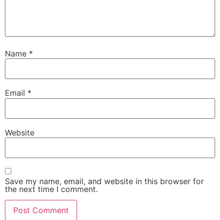
Name
*
Email
*
Website
Save my name, email, and website in this browser for
the next time I comment.