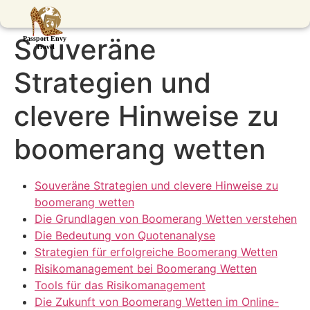
Souveräne
Strategien und
clevere Hinweise zu
boomerang wetten
Souveräne Strategien und clevere Hinweise zu
boomerang wetten
Die Grundlagen von Boomerang Wetten verstehen
Die Bedeutung von Quotenanalyse
Strategien für erfolgreiche Boomerang Wetten
Risikomanagement bei Boomerang Wetten
Tools für das Risikomanagement
Die Zukunft von Boomerang Wetten im Online-