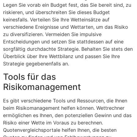
Legen Sie vorab ein Budget fest, das Sie bereit sind, zu
riskieren, und überschreiten Sie dieses Budget
keinesfalls. Verteilen Sie Ihre Wetteinsätze auf
verschiedene Ereignisse und Wettarten, um das Risiko
zu diversifizieren. Vermeiden Sie impulsive
Entscheidungen und setzen Sie stattdessen auf eine
sorgfältig durchdachte Strategie. Behalten Sie stets den
Überblick über Ihre Wettbilanz und passen Sie Ihre
Strategie gegebenenfalls an.
Tools für das
Risikomanagement
Es gibt verschiedene Tools und Ressourcen, die Ihnen
beim Risikomanagement helfen können. Wettrechner
ermöglichen es Ihnen, den potenziellen Gewinn und das
Risiko einer Wette im Voraus zu berechnen.
Quotenvergleichsportale helfen Ihnen, die besten