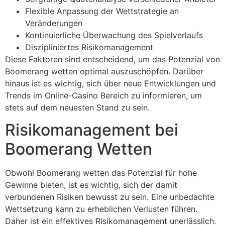
Flexible Anpassung der Wettstrategie an
Veränderungen
Kontinuierliche Überwachung des Spielverlaufs
Diszipliniertes Risikomanagement
Diese Faktoren sind entscheidend, um das Potenzial von
Boomerang wetten optimal auszuschöpfen. Darüber
hinaus ist es wichtig, sich über neue Entwicklungen und
Trends im Online-Casino Bereich zu informieren, um
stets auf dem neuesten Stand zu sein.
Risikomanagement bei
Boomerang Wetten
Obwohl Boomerang wetten das Potenzial für hohe
Gewinne bieten, ist es wichtig, sich der damit
verbundenen Risiken bewusst zu sein. Eine unbedachte
Wettsetzung kann zu erheblichen Verlusten führen.
Daher ist ein effektives Risikomanagement unerlässlich.