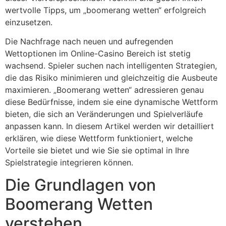
wertvolle Tipps, um „boomerang wetten“ erfolgreich
einzusetzen.
Die Nachfrage nach neuen und aufregenden
Wettoptionen im Online-Casino Bereich ist stetig
wachsend. Spieler suchen nach intelligenten Strategien,
die das Risiko minimieren und gleichzeitig die Ausbeute
maximieren. „Boomerang wetten“ adressieren genau
diese Bedürfnisse, indem sie eine dynamische Wettform
bieten, die sich an Veränderungen und Spielverläufe
anpassen kann. In diesem Artikel werden wir detailliert
erklären, wie diese Wettform funktioniert, welche
Vorteile sie bietet und wie Sie sie optimal in Ihre
Spielstrategie integrieren können.
Die Grundlagen von
Boomerang Wetten
verstehen