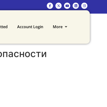
otted
Account Login
More
зопасности