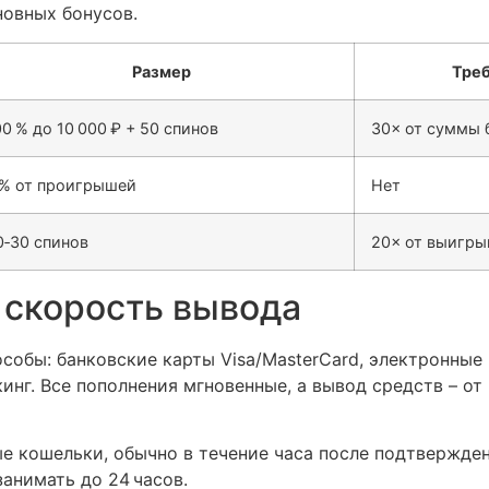
новных бонусов.
Размер
Тре
00 % до 10 000 ₽ + 50 спинов
30× от суммы 
 % от проигрышей
Нет
0‑30 спинов
20× от выигр
 скорость вывода
собы: банковские карты Visa/MasterCard, электронные 
г. Все пополнения мгновенные, а вывод средств – от 
е кошельки, обычно в течение часа после подтвержде
анимать до 24 часов.