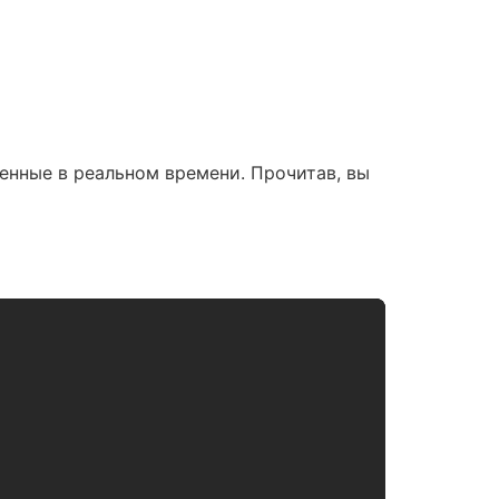
енные в реальном времени. Прочитав, вы