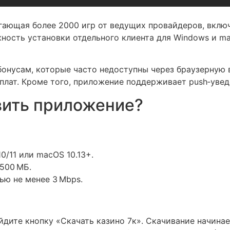
гающая более 2000 игр от ведущих провайдеров, включа
ость установки отдельного клиента для Windows и ma
онусам, которые часто недоступны через браузерную 
плат. Кроме того, приложение поддерживает push‑увед
овить приложение?
0/11 или macOS 10.13+.
500 МБ.
ью не менее 3 Mbps.
йдите кнопку «Скачать казино 7к». Скачивание начина