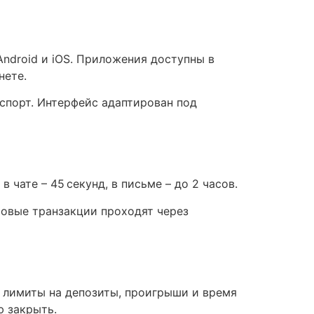
Android и iOS. Приложения доступны в
нете.
 спорт. Интерфейс адаптирован под
 чате – 45 секунд, в письме – до 2 часов.
совые транзакции проходят через
ь лимиты на депозиты, проигрыши и время
ю закрыть.