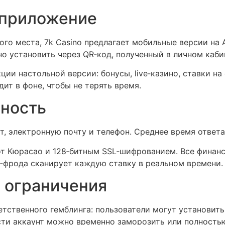
 приложение
ого места, 7k Casino предлагает мобильные версии на 
о установить через QR‑код, полученный в личном каби
ии настольной версии: бонусы, live‑казино, ставки на
дит в фоне, чтобы не терять время.
сность
, электронную почту и телефон. Среднее время ответа в
от Кюрасао и 128‑битным SSL‑шифрованием. Все финан
и‑фрода сканирует каждую ставку в реальном времени.
и ограничения
тственного гемблинга: пользователи могут установит
сти аккаунт можно временно заморозить или полность