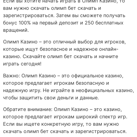
Если вы хотите начать играть в Олимп Казино, то
вам нужно скачать олимп бет скачать и
зарегистрироваться. Затем вы сможете получать
бонус 100% на первый депозит и 250 бесплатных
вращений.
Олимп Казино – это отличный выбор для игроков,
которые ищут безопасное и надежное онлайн-
казино. Скачайте олимп бет скачать и начните
играть сегодня!
Важно: Олимп Казино – это официальное казино,
которое предлагает игрокам безопасную и
надежную игру. Не играйте в неофициальных казино,
чтобы защитить свои деньги и данные.
Обратите внимание: Олимп Казино – это казино,
которое предлагает игрокам широкий спектр игр.
Если вы ищете конкретную игру, то вам нужно
скачать олимп бет скачать и зарегистрироваться.