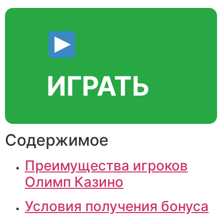
ИГРАТЬ
Содержимое
Преимущества игроков
Олимп Казино
Условия получения бонуса