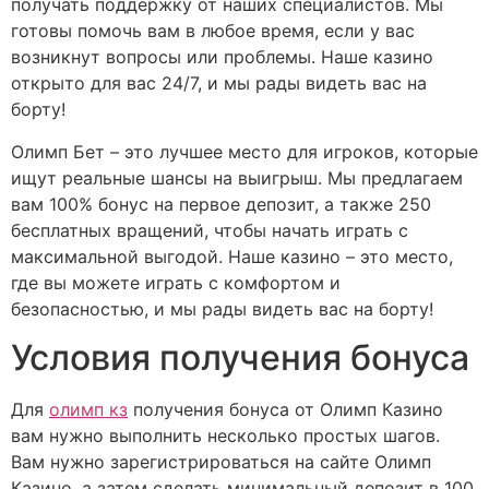
получать поддержку от наших специалистов. Мы
готовы помочь вам в любое время, если у вас
возникнут вопросы или проблемы. Наше казино
открыто для вас 24/7, и мы рады видеть вас на
борту!
Олимп Бет – это лучшее место для игроков, которые
ищут реальные шансы на выигрыш. Мы предлагаем
вам 100% бонус на первое депозит, а также 250
бесплатных вращений, чтобы начать играть с
максимальной выгодой. Наше казино – это место,
где вы можете играть с комфортом и
безопасностью, и мы рады видеть вас на борту!
Условия получения бонуса
Для
олимп кз
получения бонуса от Олимп Казино
вам нужно выполнить несколько простых шагов.
Вам нужно зарегистрироваться на сайте Олимп
Казино, а затем сделать минимальный депозит в 100