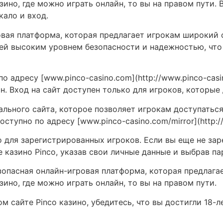
зино, где можно играть онлайн, то вы на правом пути.
кало и вход.
ровая платформа, которая предлагает игрокам широкий 
воей высоким уровнем безопасности и надежностью, что
о адресу [www.pinco-casino.com](http://www.pinco-casi
н. Вход на сайт доступен только для игроков, которые 
ального сайта, которое позволяет игрокам доступаться
ступно по адресу [www.pinco-casino.com/mirror](http://
ко для зарегистрированных игроков. Если вы еще не за
 казино Pinco, указав свои личные данные и выбрав па
езопасная онлайн-игровая платформа, которая предлага
ино, где можно играть онлайн, то вы на правом пути.
 сайте Pinco казино, убедитесь, что вы достигли 18-л