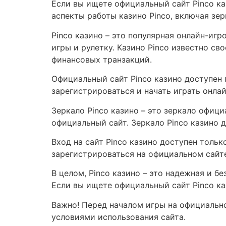
Если вы ищете официальный сайт Pinco ка
аспекты работы казино Pinco, включая зер
Pinco казино – это популярная онлайн-иг
игры и рулетку. Казино Pinco известно с
финансовых транзакций.
Официальный сайт Pinco казино доступен п
зарегистрироваться и начать играть онлай
Зеркало Pinco казино – это зеркало офици
официальный сайт. Зеркало Pinco казино до
Вход на сайт Pinco казино доступен толь
зарегистрироваться на официальном сайте
В целом, Pinco казино – это надежная и б
Если вы ищете официальный сайт Pinco каз
Важно! Перед началом игры на официальном
условиями использования сайта.