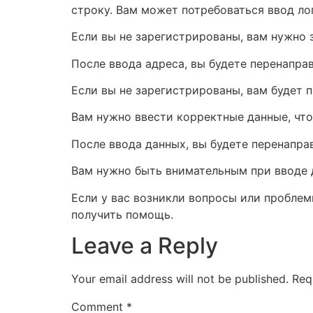
строку. Вам может потребоваться ввод лог
Если вы не зарегистрированы, вам нужно з
После ввода адреса, вы будете перенаправ
Если вы не зарегистрированы, вам будет 
Вам нужно ввести корректные данные, что
После ввода данных, вы будете перенаправ
Вам нужно быть внимательным при вводе д
Если у вас возникли вопросы или проблем
получить помощь.
Leave a Reply
Your email address will not be published.
Req
Comment
*