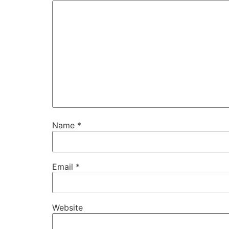
Name
*
Email
*
Website