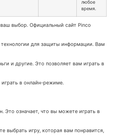
любое
время.
о ваш выбор. Официальный сайт Pinco
е технологии для защиты информации. Вам
ьги и другие. Это позволяет вам играть в
о играть в онлайн-режиме.
. Это означает, что вы можете играть в
те выбрать игру, которая вам понравится,