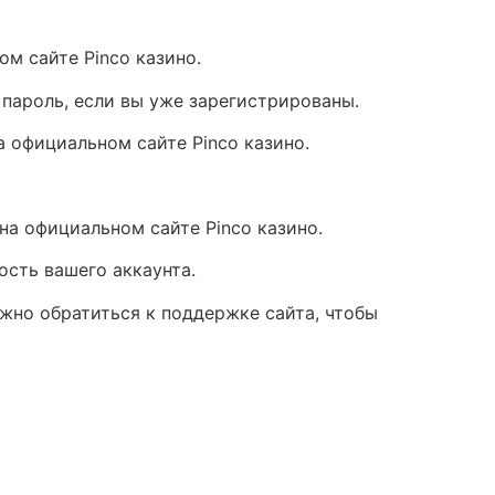
ом сайте Pinco казино.
 пароль, если вы уже зарегистрированы.
а официальном сайте Pinco казино.
на официальном сайте Pinco казино.
ость вашего аккаунта.
ожно обратиться к поддержке сайта, чтобы