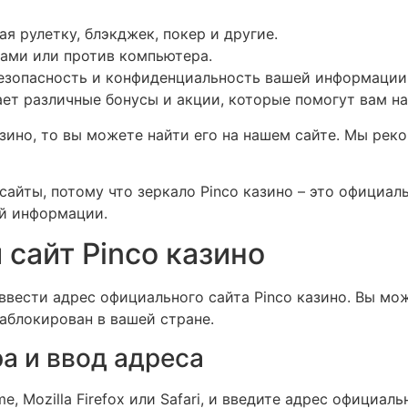
я рулетку, блэкджек, покер и другие.
ами или против компьютера.
безопасность и конфиденциальность вашей информации
ает различные бонусы и акции, которые помогут вам на
зино, то вы можете найти его на нашем сайте. Мы рек
сайты, потому что зеркало Pinco казино – это официал
й информации.
сайт Pinco казино
ввести адрес официального сайта Pinco казино. Вы мож
заблокирован в вашей стране.
а и ввод адреса
, Mozilla Firefox или Safari, и введите адрес официал