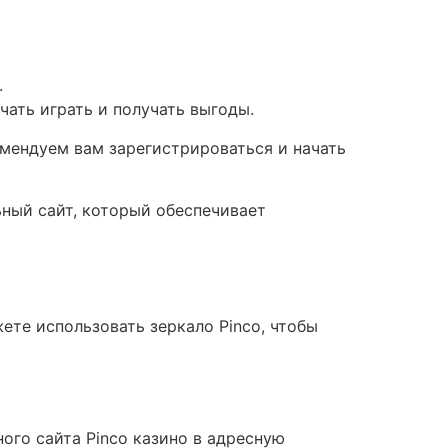
.
чать играть и получать выгоды.
омендуем вам зарегистрироваться и начать
ьный сайт, который обеспечивает
ете использовать зеркало Pinco, чтобы
ьного сайта Pinco казино в адресную