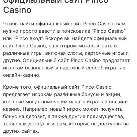
Casino
Чтобы найти официальный сайт Pinco Casino, вам
нужно просто ввести в поисковике “Pinco Casino”
или “Pinco вход”. Вскоре вы найдете официальный
сайт Pinco Casino, на котором можно играть в
различные игры, включая слоты, карточные игры и
другие. Официальный сайт Pinco Casino предлагает
игрокам безопасный и надежный способ играть в
онлайн-казино.
Кроме того, официальный сайт Pinco Casino
предлагает игрокам различные бонусы и акции,
которые могут помочь им начать играть в онлайн-
казино. Например, новый игрок может получить
бонус на депозит, а также другие преимущества,
такие как доступ к играм, которые не доступны на
других сайтах.