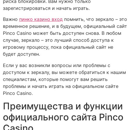
риска блокировки. Вам нужно только
зарегистрироваться и начать играть.
Важно
пинко казино вход
помнить, что зеркало – это
временное решение, и в будущем, официальный сайт
Pinco Casino может быть доступен снова. В любом
случае, зеркало – это лучший способ доступа к
игровому процессу, пока официальный сайт не
будет доступен.
Если у вас возникли вопросы или проблемы с
доступом к зеркалу, вы можете обратиться к нашим
специалистам, которые помогут вам решить
проблемы и начать играть на официальном сайте
Pinco Casino.
Преимущества и функции
официального сайта Pinco
Casino