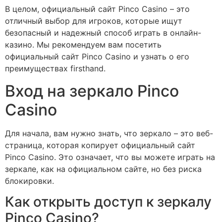
В целом, официальный сайт Pinco Casino – это
отличный выбор для игроков, которые ищут
безопасный и надежный способ играть в онлайн-
казино. Мы рекомендуем вам посетить
официальный сайт Pinco Casino и узнать о его
преимуществах firsthand.
Вход на зеркало Pinco
Casino
Для начала, вам нужно знать, что зеркало – это веб-
страница, которая копирует официальный сайт
Pinco Casino. Это означает, что вы можете играть на
зеркале, как на официальном сайте, но без риска
блокировки.
Как открыть доступ к зеркалу
Pinco Casino?