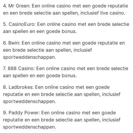
4. Mr Green: Een online casino met een goede reputatie
en een brede selectie aan spellen, inclusief live casino.
5. CasinoEuro: Een online casino met een brede selectie
aan spellen en een goede bonus.
6. Bwin: Een online casino met een goede reputatie en
een brede selectie aan spellen, inclusief
sportweddenschappen.
7. 888 Casino: Een online casino met een brede selectie
aan spellen en een goede bonus.
8. Ladbrokes: Een online casino met een goede
reputatie en een brede selectie aan spellen, inclusief
sportweddenschappen.
9. Paddy Power: Een online casino met een goede
reputatie en een brede selectie aan spellen, inclusief
sportweddenschappen.