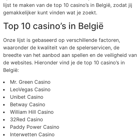
lijst te maken van de top 10 casino’s in België, zodat jij
gemakkelijker kunt vinden wat je zoekt.
Top 10 casino’s in België
Onze lijst is gebaseerd op verschillende factoren,
waaronder de kwaliteit van de spelerservicen, de
breedte van het aanbod aan spellen en de veiligheid van
de websites. Hieronder vind je de top 10 casino’s in
België:
Mr. Green Casino
LeoVegas Casino
Unibet Casino
Betway Casino
William Hill Casino
32Red Casino
Paddy Power Casino
Interwetten Casino