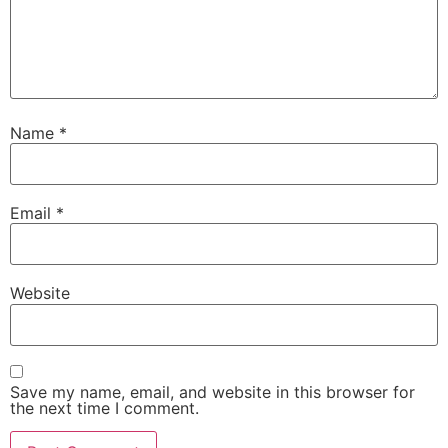
Name
*
Email
*
Website
Save my name, email, and website in this browser for
the next time I comment.