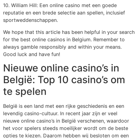
10. William Hill: Een online casino met een goede
reputatie en een brede selectie aan spellen, inclusief
sportweddenschappen.
We hope that this article has been helpful in your search
for the best online casinos in Belgium. Remember to
always gamble responsibly and within your means.
Good luck and have fun!
Nieuwe online casino’s in
België: Top 10 casino’s om
te spelen
België is een land met een rijke geschiedenis en een
levendig casino-cultuur. In recent jaar zijn er veel
nieuwe online casino’s in België verschenen, waardoor
het voor spelers steeds moeilijker wordt om de beste
opties te kiezen. Daarom hebben wij besloten om een