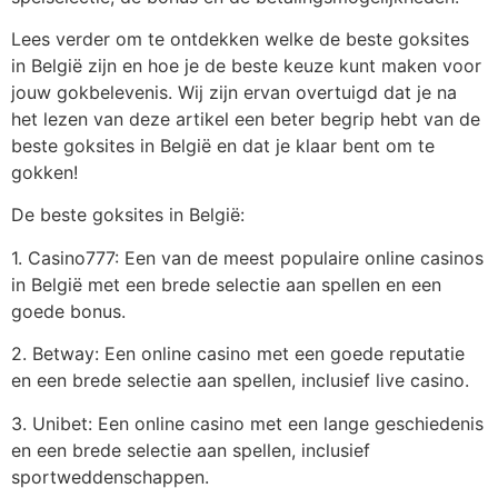
Lees verder om te ontdekken welke de beste goksites
in België zijn en hoe je de beste keuze kunt maken voor
jouw gokbelevenis. Wij zijn ervan overtuigd dat je na
het lezen van deze artikel een beter begrip hebt van de
beste goksites in België en dat je klaar bent om te
gokken!
De beste goksites in België:
1. Casino777: Een van de meest populaire online casinos
in België met een brede selectie aan spellen en een
goede bonus.
2. Betway: Een online casino met een goede reputatie
en een brede selectie aan spellen, inclusief live casino.
3. Unibet: Een online casino met een lange geschiedenis
en een brede selectie aan spellen, inclusief
sportweddenschappen.