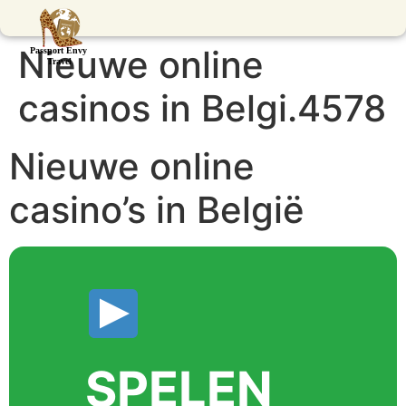
Nieuwe online
casinos in Belgi.4578
Nieuwe online
casino’s in België
SPELEN