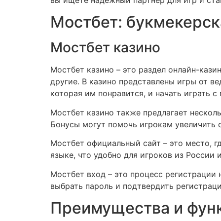
Мостбет: букмекерск
Мостбет казино
Мостбет казино – это раздел онлайн-казин
другие. В казино представлены игры от ве
которая им понравится, и начать играть с
Мостбет казино также предлагает несколь
Бонусы могут помочь игрокам увеличить с
Мостбет официальный сайт – это место, гд
языке, что удобно для игроков из России 
Мостбет вход – это процесс регистрации 
выбрать пароль и подтвердить регистраци
Преимущества и функ