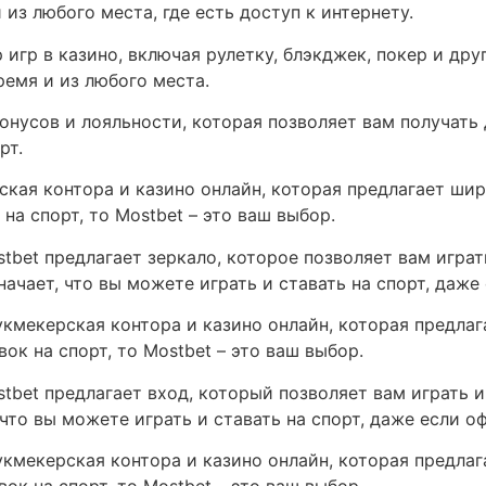
 из любого места, где есть доступ к интернету.
игр в казино, включая рулетку, блэкджек, покер и дру
ремя и из любого места.
бонусов и лояльности, которая позволяет вам получат
рт.
ская контора и казино онлайн, которая предлагает шир
на спорт, то Mostbet – это ваш выбор.
tbet предлагает зеркало, которое позволяет вам играт
начает, что вы можете играть и ставать на спорт, даж
укмекерская контора и казино онлайн, которая предлаг
ок на спорт, то Mostbet – это ваш выбор.
tbet предлагает вход, который позволяет вам играть и
что вы можете играть и ставать на спорт, даже если о
укмекерская контора и казино онлайн, которая предлаг
ок на спорт, то Mostbet – это ваш выбор.