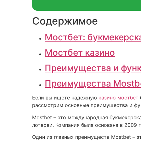
Содержимое
Мостбет: букмекерска
Мостбет казино
Преимущества и функ
Преимущества Mostb
Если вы ищете надежную
казино мостбет
рассмотрим основные преимущества и фун
Mostbet – это международная букмекерская
лотереи. Компания была основана в 2009 г
Один из главных преимуществ Mostbet – э