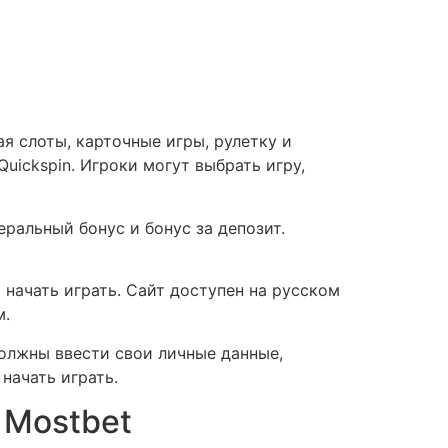
ая слоты, карточные игры, рулетку и
Quickspin. Игроки могут выбрать игру,
ральный бонус и бонус за депозит.
 начать играть. Сайт доступен на русском
м.
должны ввести свои личные данные,
начать играть.
 Mostbet