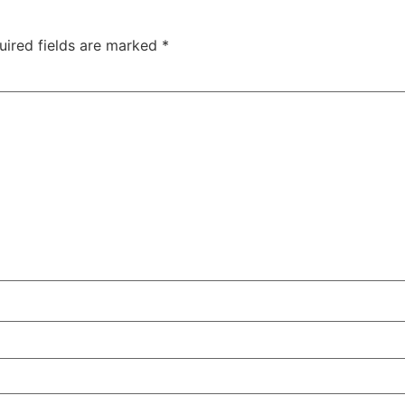
uired fields are marked
*