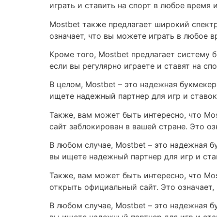
играть и ставить на спорт в любое время и
Mostbet также предлагает широкий спектр 
означает, что вы можете играть в любое в
Кроме того, Mostbet предлагает систему 
если вы регулярно играете и ставят на спо
В целом, Mostbet – это надежная букмекер
ищете надежный партнер для игр и ставок 
Также, вам может быть интересно, что Mos
сайт заблокирован в вашей стране. Это оз
В любом случае, Mostbet – это надежная б
вы ищете надежный партнер для игр и став
Также, вам может быть интересно, что Mos
открыть официальный сайт. Это означает, 
В любом случае, Mostbet – это надежная б
вы ищете надежный партнер для игр и став