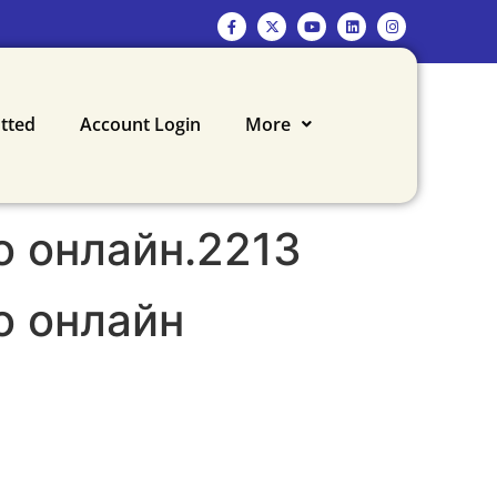
otted
Account Login
More
о онлайн.2213
о онлайн