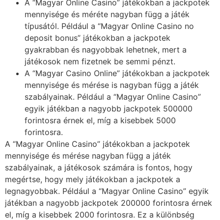
A “Magyar Online Casino” játékokban a jackpotek
mennyisége és méréte nagyban függ a játék
típusától. Például a “Magyar Online Casino no
deposit bonus” játékokban a jackpotek
gyakrabban és nagyobbak lehetnek, mert a
játékosok nem fizetnek be semmi pénzt.
A “Magyar Casino Online” játékokban a jackpotek
mennyisége és mérése is nagyban függ a játék
szabályainak. Például a “Magyar Online Casino”
egyik játékban a nagyobb jackpotek 500000
forintosra érnek el, míg a kisebbek 5000
forintosra.
A “Magyar Online Casino” játékokban a jackpotek
mennyisége és mérése nagyban függ a játék
szabályainak, a játékosok számára is fontos, hogy
megértse, hogy mely játékokban a jackpotek a
legnagyobbak. Például a “Magyar Online Casino” egyik
játékban a nagyobb jackpotek 200000 forintosra érnek
el, míg a kisebbek 2000 forintosra. Ez a különbség