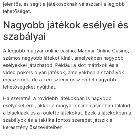
jelentős, és segít a játékosoknak választani a legjobb
lehetőséget.
Nagyobb játékok esélyei és
szabályai
A legjobb magyar online casino, Magyar Online Casino,
számos nagyobb játékot kínál, amelyekben nagyobb
esélyekkel játszhatod. Például a slot mátrixok és a
video pokers olyan játékok, amelyekben a szabályok
egyszerűek, de a keresztény összevétel nagyobb
lehetőségeket nyújthat.
Ha szeretnél a rovidebb játékokban is nagyobb
esélyeket érni, akkor a magyar online casinoban találod
a blackjack és a roulette játékokat. Ezek a játékokban a
szabályok és a taktika fontos szerepet játszik a
keresztény összevételben.