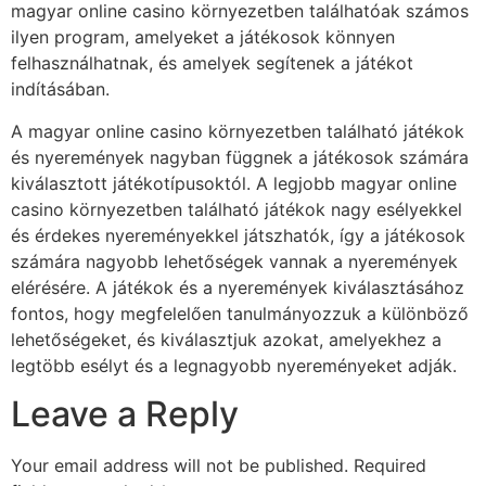
magyar online casino környezetben találhatóak számos
ilyen program, amelyeket a játékosok könnyen
felhasználhatnak, és amelyek segítenek a játékot
indításában.
A magyar online casino környezetben található játékok
és nyeremények nagyban függnek a játékosok számára
kiválasztott játékotípusoktól. A legjobb magyar online
casino környezetben található játékok nagy esélyekkel
és érdekes nyereményekkel játszhatók, így a játékosok
számára nagyobb lehetőségek vannak a nyeremények
elérésére. A játékok és a nyeremények kiválasztásához
fontos, hogy megfelelően tanulmányozzuk a különböző
lehetőségeket, és kiválasztjuk azokat, amelyekhez a
legtöbb esélyt és a legnagyobb nyereményeket adják.
Leave a Reply
Your email address will not be published.
Required