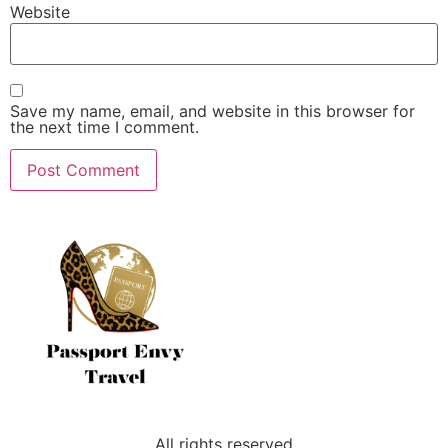
Website
Save my name, email, and website in this browser for
the next time I comment.
All rights reserved