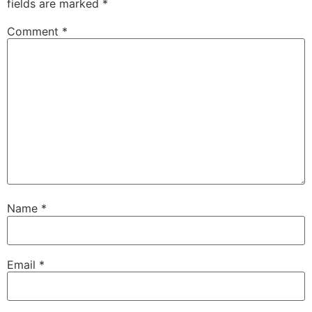
fields are marked
*
Comment
*
Name
*
Email
*