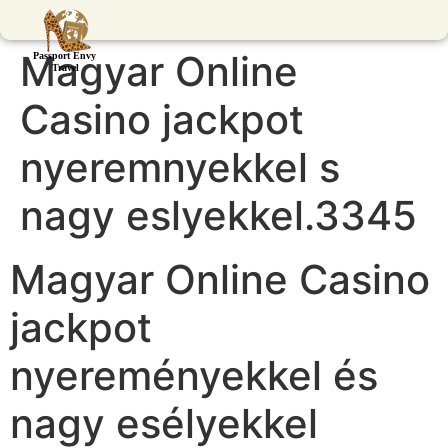
Magyar Online
Casino jackpot
nyeremnyekkel s
nagy eslyekkel.3345
Magyar Online Casino
jackpot
nyereményekkel és
nagy esélyekkel