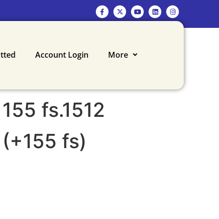
otted
Account Login
More
 155 fs.1512
 (+155 fs)