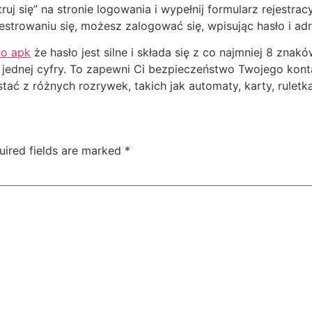
struj się” na stronie logowania i wypełnij formularz rejestr
ejestrowaniu się, możesz zalogować się, wpisując hasło i adr
no apk
że hasło jest silne i składa się z co najmniej 8 zna
j jednej cyfry. To zapewni Ci bezpieczeństwo Twojego kon
ać z różnych rozrywek, takich jak automaty, karty, ruletka 
uired fields are marked
*