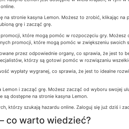
online.
 na stronie kasyna Lemon. Możesz to zrobić, klikając na pr
bioną grę i zacząć grę.
 promocji, które mogą pomóc w rozpoczęciu gry. Możesz o
innych promocji, które mogą pomóc w zwiększeniu swoich 
wane przez odpowiednie organy, co sprawia, że jest to b
cjalistów, którzy są gotowi pomóc w rozwiązaniu wszelki
ść wypłaty wygranej, co sprawia, że jest to idealne rozwi
 Lemon i zacząć grę. Możesz zacząć od wyboru swojej ulub
e są dostępne na stronie kasyna Lemon.
h, którzy szukają hazardu online. Zaloguj się już dziś i zac
 – co warto wiedzieć?