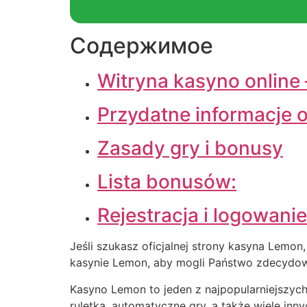
Содержимое
Witryna kasyno online 
Przydatne informacje 
Zasady gry i bonusy
Lista bonusów:
Rejestracja i logowan
Jeśli szukasz oficjalnej strony kasyna Lemo
kasynie Lemon, aby mogli Państwo zdecydowa
Kasyno Lemon to jeden z najpopularniejszych 
ruletka, automatyczne gry, a także wiele inn