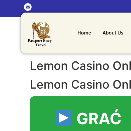
Home
About Us
Lemon Casino Onlin
Lemon Casino Onlin
GRAĆ