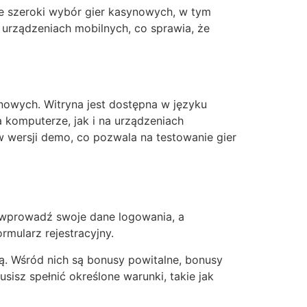
je szeroki wybór gier kasynowych, w tym
a urządzeniach mobilnych, co sprawia, że
ynowych. Witryna jest dostępna w języku
 komputerze, jak i na urządzeniach
w wersji demo, co pozwala na testowanie gier
 wprowadź swoje dane logowania, a
ormularz rejestracyjny.
. Wśród nich są bonusy powitalne, bonusy
isz spełnić określone warunki, takie jak