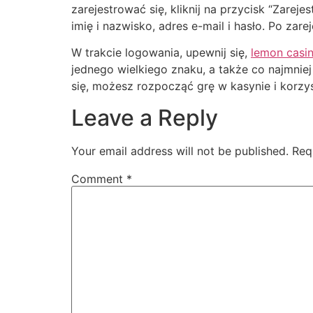
zarejestrować się, kliknij na przycisk “Zareje
imię i nazwisko, adres e-mail i hasło. Po zar
W trakcie logowania, upewnij się,
lemon casi
jednego wielkiego znaku, a także co najmnie
się, możesz rozpocząć grę w kasynie i korzyst
Leave a Reply
Your email address will not be published.
Req
Comment
*