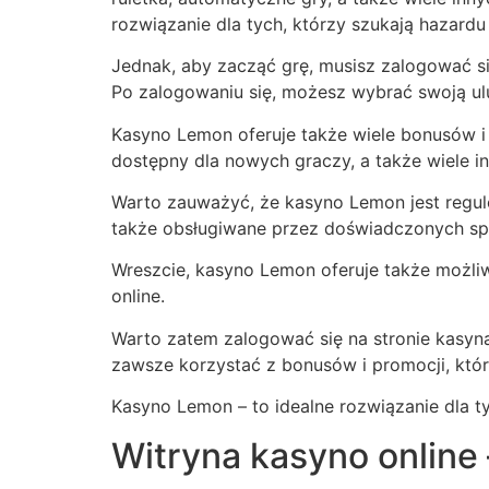
rozwiązanie dla tych, którzy szukają hazardu 
Jednak, aby zacząć grę, musisz zalogować się
Po zalogowaniu się, możesz wybrać swoją ulu
Kasyno Lemon oferuje także wiele bonusów i
dostępny dla nowych graczy, a także wiele 
Warto zauważyć, że kasyno Lemon jest regulo
także obsługiwane przez doświadczonych spe
Wreszcie, kasyno Lemon oferuje także możliwo
online.
Warto zatem zalogować się na stronie kasyna
zawsze korzystać z bonusów i promocji, któr
Kasyno Lemon – to idealne rozwiązanie dla tyc
Witryna kasyno online