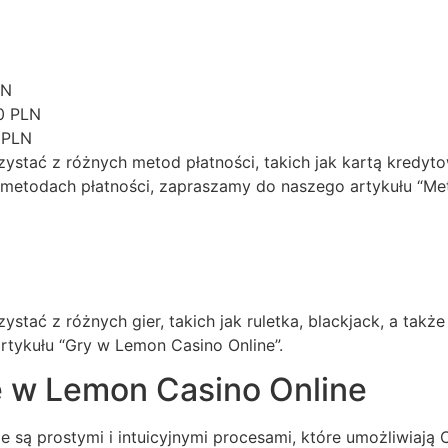
LN
0 PLN
 PLN
stać z różnych metod płatności, takich jak kartą kredyt
 metodach płatności, zapraszamy do naszego artykułu “Me
tać z różnych gier, takich jak ruletka, blackjack, a takż
rtykułu “Gry w Lemon Casino Online”.
ie w Lemon Casino Online
e są prostymi i intuicyjnymi procesami, które umożliwiają 