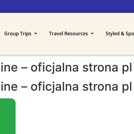
Group Trips
Travel Resources
Styled & Sp
e – oficjalna strona pl
e – oficjalna strona pl