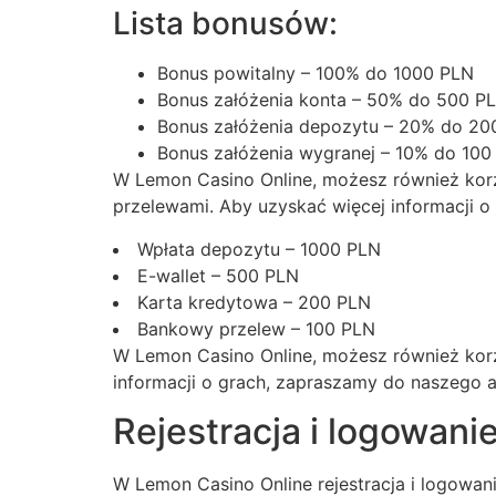
Lista bonusów:
Bonus powitalny – 100% do 1000 PLN
Bonus załóżenia konta – 50% do 500 P
Bonus załóżenia depozytu – 20% do 20
Bonus załóżenia wygranej – 10% do 100
W Lemon Casino Online, możesz również korzy
przelewami. Aby uzyskać więcej informacji o
Wpłata depozytu – 1000 PLN
E-wallet – 500 PLN
Karta kredytowa – 200 PLN
Bankowy przelew – 100 PLN
W Lemon Casino Online, możesz również korzys
informacji o grach, zapraszamy do naszego a
Rejestracja i logowan
W Lemon Casino Online rejestracja i logowani