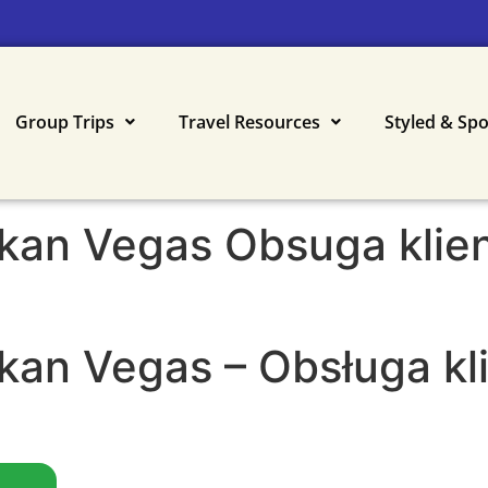
Group Trips
Travel Resources
Styled & Sp
lkan Vegas Obsuga klie
kan Vegas – Obsługa kl