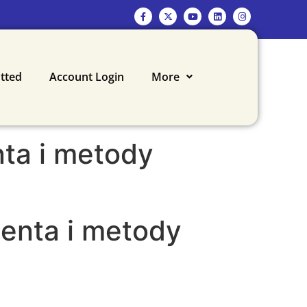
otted
Account Login
More
nta i metody
ienta i metody