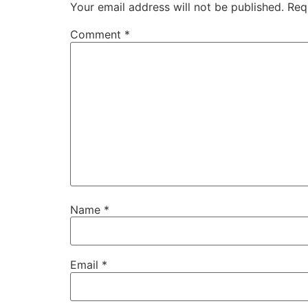
Your email address will not be published.
Req
Comment
*
Name
*
Email
*