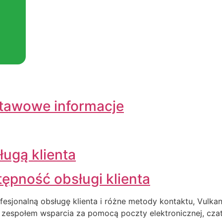
stawowe informacje
ugą klienta
ępność obsługi klienta
rofesjonalną obsługę klienta i różne metody kontaktu, Vul
zespołem wsparcia za pomocą poczty elektronicznej, czat