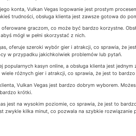
ojego konta, Vulkan Vegas logowanie jest prostym proce
jakieś trudności, obsługa klienta jest zawsze gotowa do po
o oferowane graczom, co może być bardzo korzystne. Obs
abyś mógł w pełni skorzystać z nich.
s, oferuje szeroki wybór gier i atrakcji, co sprawia, że j
cy w przypadku jakichkolwiek problemów lub pytań.
j popularnych kasyn online, a obsługa klienta jest jednym
ele różnych gier i atrakcji, co sprawia, że jest to bardzo 
 klienta, Vulkan Vegas jest bardzo dobrym wyborem. Możes
bardzo krótki.
s jest na wysokim poziomie, co sprawia, że jest to bardz
st zwykle kilka minut, co pozwala na szybkie rozwiązanie