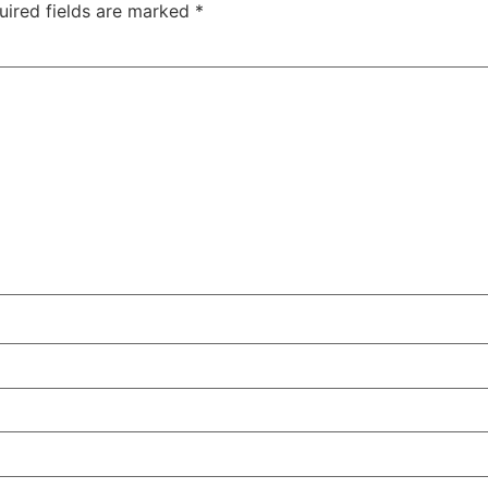
uired fields are marked
*