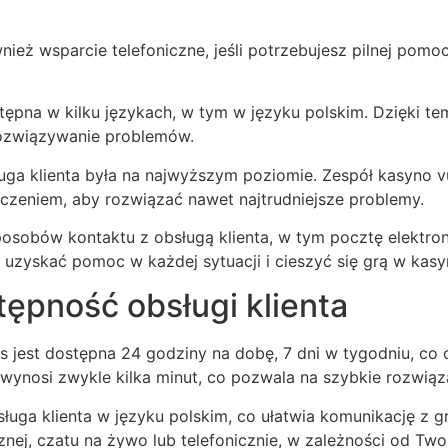
wnież wsparcie telefoniczne, jeśli potrzebujesz pilnej pom
ostępna w kilku językach, w tym w języku polskim. Dzięk
 rozwiązywanie problemów.
uga klienta była na najwyższym poziomie. Zespół kasyno vu
czeniem, aby rozwiązać nawet najtrudniejsze problemy.
osobów kontaktu z obsługą klienta, w tym pocztę elektroni
 uzyskać pomoc w każdej sytuacji i cieszyć się grą w kas
tępność obsługi klienta
gas jest dostępna 24 godziny na dobę, 7 dni w tygodniu, 
 wynosi zwykle kilka minut, co pozwala na szybkie rozwią
ługa klienta w języku polskim, co ułatwia komunikację z g
nej, czatu na żywo lub telefonicznie, w zależności od Twoi