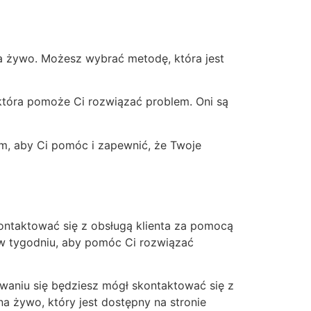
 na żywo. Możesz wybrać metodę, która jest
 która pomoże Ci rozwiązać problem. Oni są
m, aby Ci pomóc i zapewnić, że Twoje
ontaktować się z obsługą klienta za pomocą
i w tygodniu, aby pomóc Ci rozwiązać
waniu się będziesz mógł skontaktować się z
a żywo, który jest dostępny na stronie