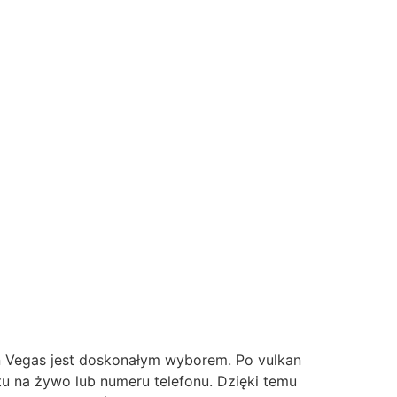
kan Vegas jest doskonałym wyborem. Po vulkan
u na żywo lub numeru telefonu. Dzięki temu