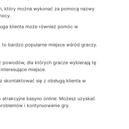
sem, który można wykonać za pomocą nazwy
mocy.
ługa klienta może również pomóc w
est to bardzo popularne miejsce wśród graczy.
 z powodów, dla których gracze wybierają tę
interesujące miejsce.
z skontaktować się z obsługą klienta w
o atrakcyjne kasyno online. Możesz uzyskać
 problemów i kontynuowanie gry.