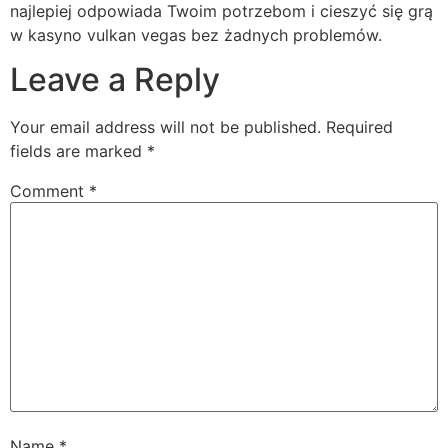
najlepiej odpowiada Twoim potrzebom i cieszyć się grą
w kasyno vulkan vegas bez żadnych problemów.
Leave a Reply
Your email address will not be published.
Required
fields are marked
*
Comment
*
Name
*