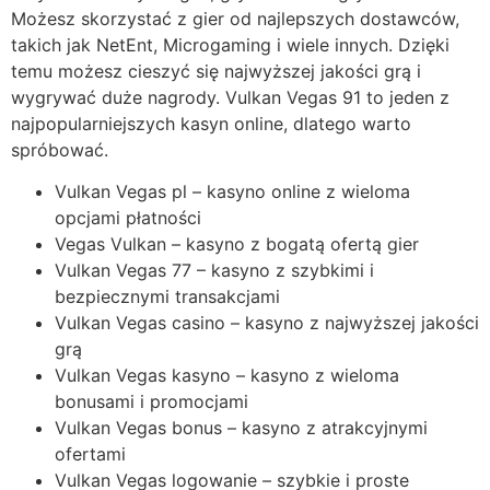
Możesz skorzystać z gier od najlepszych dostawców,
takich jak NetEnt, Microgaming i wiele innych. Dzięki
temu możesz cieszyć się najwyższej jakości grą i
wygrywać duże nagrody. Vulkan Vegas 91 to jeden z
najpopularniejszych kasyn online, dlatego warto
spróbować.
Vulkan Vegas pl – kasyno online z wieloma
opcjami płatności
Vegas Vulkan – kasyno z bogatą ofertą gier
Vulkan Vegas 77 – kasyno z szybkimi i
bezpiecznymi transakcjami
Vulkan Vegas casino – kasyno z najwyższej jakości
grą
Vulkan Vegas kasyno – kasyno z wieloma
bonusami i promocjami
Vulkan Vegas bonus – kasyno z atrakcyjnymi
ofertami
Vulkan Vegas logowanie – szybkie i proste