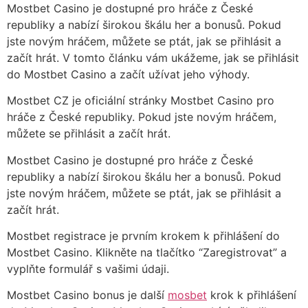
Mostbet Casino je dostupné pro hráče z České
republiky a nabízí širokou škálu her a bonusů. Pokud
jste novým hráčem, můžete se ptát, jak se přihlásit a
začít hrát. V tomto článku vám ukážeme, jak se přihlásit
do Mostbet Casino a začít užívat jeho výhody.
Mostbet CZ je oficiální stránky Mostbet Casino pro
hráče z České republiky. Pokud jste novým hráčem,
můžete se přihlásit a začít hrát.
Mostbet Casino je dostupné pro hráče z České
republiky a nabízí širokou škálu her a bonusů. Pokud
jste novým hráčem, můžete se ptát, jak se přihlásit a
začít hrát.
Mostbet registrace je prvním krokem k přihlášení do
Mostbet Casino. Klikněte na tlačítko “Zaregistrovat” a
vyplňte formulář s vašimi údaji.
Mostbet Casino bonus je další
mosbet
krok k přihlášení