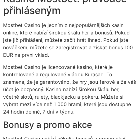
přihláseným
Mostbet Casino je jedním z nejpopulárnějších kasin
online, které nabízí širokou škálu her a bonusů. Pokud
jste již přihlášeni, můžete začít hrát ihned. Pokud jste
nováčkem, můžete se zaregistrovat a získat bonus 100
EUR na první vklad.
Mostbet Casino je licencované kasino, které je
kontrolované a regulované vládou Kurasao. To
znamená, že je garantováno, že hry jsou férové a že váš
účet je bezpečný. Kasino nabízí širokou škálu her,
včetně slotů, rulety, blackjacku a pokeru. Můžete si
vybrat mezi více než 1 000 hrami, které jsou dostupné
24 hodin denně, 7 dní v týdnu.
Bonusy a promo akce
Mostbet Casino nabízí několik bonusů a promo akcí,