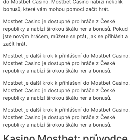
do Mostbet Casino. Mostbet Casino nabízí několik
bonusů, které vám mohou pomoci začít hrát.
Mostbet Casino je dostupné pro hráče z České
republiky a nabízí širokou škálu her a bonusů. Pokud
jste novým hráčem, můžete se ptát, jak se přihlásit a
začít hrát.
Mostbet je další krok k přihlášení do Mostbet Casino.
Mostbet Casino je dostupné pro hráče z České
republiky a nabízí širokou škálu her a bonusů.
Mostbet je další krok k přihlášení do Mostbet Casino.
Mostbet Casino je dostupné pro hráče z České
republiky a nabízí širokou škálu her a bonusů.
Mostbet je další krok k přihlášení do Mostbet Casino.
Mostbet Casino je dostupné pro hráče z České
republiky a nabízí širokou škálu her a bonusů.
Kasino Mostbet: průvodce