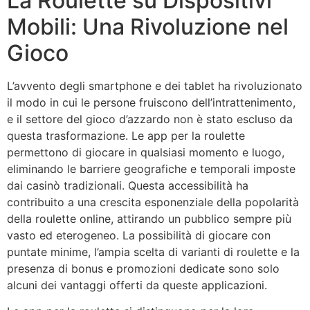
La Roulette su Dispositivi
Mobili: Una Rivoluzione nel
Gioco
L’avvento degli smartphone e dei tablet ha rivoluzionato
il modo in cui le persone fruiscono dell’intrattenimento,
e il settore del gioco d’azzardo non è stato escluso da
questa trasformazione. Le app per la roulette
permettono di giocare in qualsiasi momento e luogo,
eliminando le barriere geografiche e temporali imposte
dai casinò tradizionali. Questa accessibilità ha
contribuito a una crescita esponenziale della popolarità
della roulette online, attirando un pubblico sempre più
vasto ed eterogeneo. La possibilità di giocare con
puntate minime, l’ampia scelta di varianti di roulette e la
presenza di bonus e promozioni dedicate sono solo
alcuni dei vantaggi offerti da queste applicazioni.