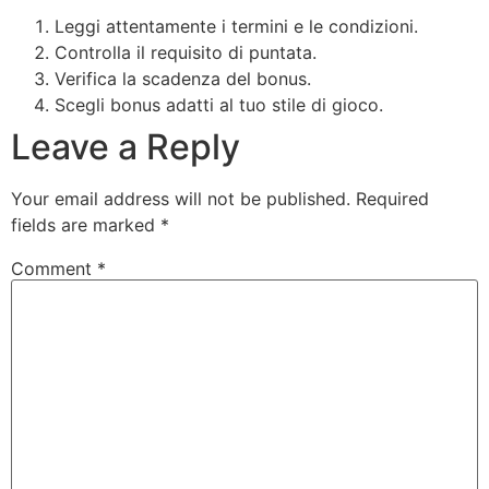
Leggi attentamente i termini e le condizioni.
Controlla il requisito di puntata.
Verifica la scadenza del bonus.
Scegli bonus adatti al tuo stile di gioco.
Leave a Reply
Your email address will not be published.
Required
fields are marked
*
Comment
*