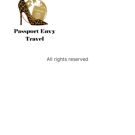
All rights reserved