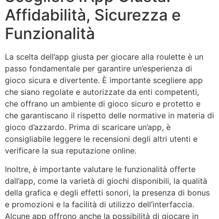
Affidabilità, Sicurezza e
Funzionalità
La scelta dell’app giusta per giocare alla roulette è un
passo fondamentale per garantire un’esperienza di
gioco sicura e divertente. È importante scegliere app
che siano regolate e autorizzate da enti competenti,
che offrano un ambiente di gioco sicuro e protetto e
che garantiscano il rispetto delle normative in materia di
gioco d’azzardo. Prima di scaricare un’app, è
consigliabile leggere le recensioni degli altri utenti e
verificare la sua reputazione online.
Inoltre, è importante valutare le funzionalità offerte
dall’app, come la varietà di giochi disponibili, la qualità
della grafica e degli effetti sonori, la presenza di bonus
e promozioni e la facilità di utilizzo dell’interfaccia.
Alcune app offrono anche la possibilità di giocare in