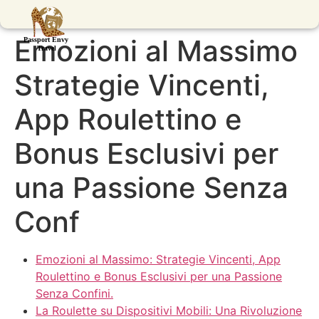
Emozioni al Massimo
Strategie Vincenti,
App Roulettino e
Bonus Esclusivi per
una Passione Senza
Conf
Emozioni al Massimo: Strategie Vincenti, App
Roulettino e Bonus Esclusivi per una Passione
Senza Confini.
La Roulette su Dispositivi Mobili: Una Rivoluzione