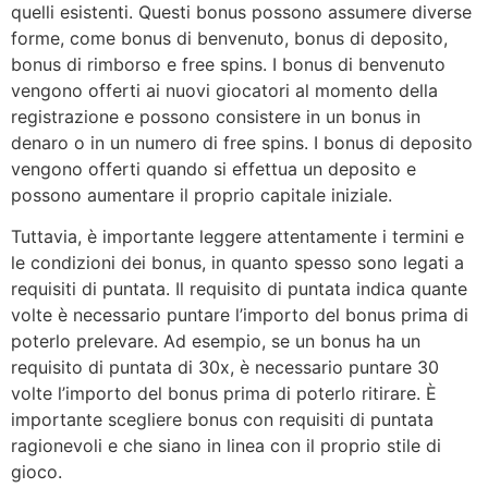
quelli esistenti. Questi bonus possono assumere diverse
forme, come bonus di benvenuto, bonus di deposito,
bonus di rimborso e free spins. I bonus di benvenuto
vengono offerti ai nuovi giocatori al momento della
registrazione e possono consistere in un bonus in
denaro o in un numero di free spins. I bonus di deposito
vengono offerti quando si effettua un deposito e
possono aumentare il proprio capitale iniziale.
Tuttavia, è importante leggere attentamente i termini e
le condizioni dei bonus, in quanto spesso sono legati a
requisiti di puntata. Il requisito di puntata indica quante
volte è necessario puntare l’importo del bonus prima di
poterlo prelevare. Ad esempio, se un bonus ha un
requisito di puntata di 30x, è necessario puntare 30
volte l’importo del bonus prima di poterlo ritirare. È
importante scegliere bonus con requisiti di puntata
ragionevoli e che siano in linea con il proprio stile di
gioco.