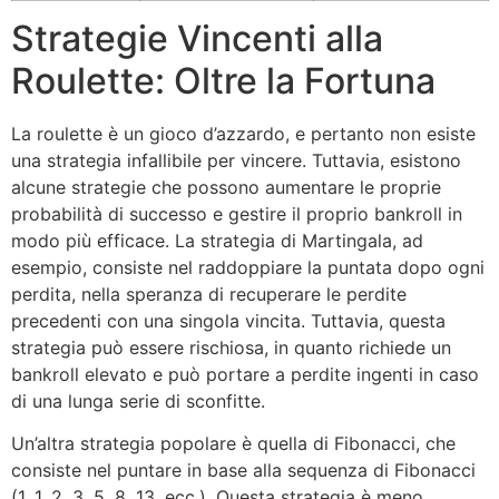
Strategie Vincenti alla
Roulette: Oltre la Fortuna
La roulette è un gioco d’azzardo, e pertanto non esiste
una strategia infallibile per vincere. Tuttavia, esistono
alcune strategie che possono aumentare le proprie
probabilità di successo e gestire il proprio bankroll in
modo più efficace. La strategia di Martingala, ad
esempio, consiste nel raddoppiare la puntata dopo ogni
perdita, nella speranza di recuperare le perdite
precedenti con una singola vincita. Tuttavia, questa
strategia può essere rischiosa, in quanto richiede un
bankroll elevato e può portare a perdite ingenti in caso
di una lunga serie di sconfitte.
Un’altra strategia popolare è quella di Fibonacci, che
consiste nel puntare in base alla sequenza di Fibonacci
(1, 1, 2, 3, 5, 8, 13, ecc.). Questa strategia è meno