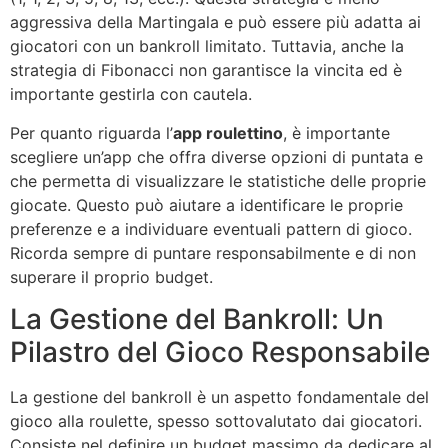
aggressiva della Martingala e può essere più adatta ai
giocatori con un bankroll limitato. Tuttavia, anche la
strategia di Fibonacci non garantisce la vincita ed è
importante gestirla con cautela.
Per quanto riguarda l’
app roulettino
, è importante
scegliere un’app che offra diverse opzioni di puntata e
che permetta di visualizzare le statistiche delle proprie
giocate. Questo può aiutare a identificare le proprie
preferenze e a individuare eventuali pattern di gioco.
Ricorda sempre di puntare responsabilmente e di non
superare il proprio budget.
La Gestione del Bankroll: Un
Pilastro del Gioco Responsabile
La gestione del bankroll è un aspetto fondamentale del
gioco alla roulette, spesso sottovalutato dai giocatori.
Consiste nel definire un budget massimo da dedicare al