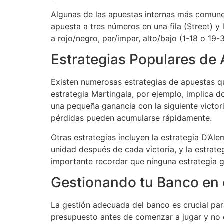
Algunas de las apuestas internas más comunes
apuesta a tres números en una fila (Street) 
a rojo/negro, par/impar, alto/bajo (1-18 o 19
Estrategias Populares de
Existen numerosas estrategias de apuestas que
estrategia Martingala, por ejemplo, implica d
una pequeña ganancia con la siguiente victori
pérdidas pueden acumularse rápidamente.
Otras estrategias incluyen la estrategia D’A
unidad después de cada victoria, y la estrate
importante recordar que ninguna estrategia ga
Gestionando tu Banco en e
La gestión adecuada del banco es crucial para
presupuesto antes de comenzar a jugar y no 