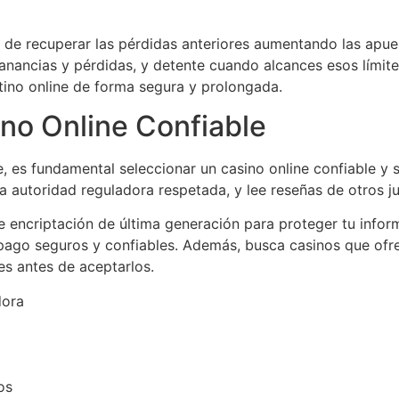
to de recuperar las pérdidas anteriores aumentando las apue
anancias y pérdidas, y detente cuando alcances esos límit
ettino online de forma segura y prolongada.
no Online Confiable
e, es fundamental seleccionar un casino online confiable y s
a autoridad reguladora respetada, y lee reseñas de otros j
e encriptación de última generación para proteger tu inform
pago seguros y confiables. Además, busca casinos que ofr
s antes de aceptarlos.
dora
os