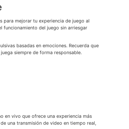
e
 para mejorar tu experiencia de juego al
el funcionamiento del juego sin arriesgar
mpulsivas basadas en emociones. Recuerda que
 y juega siempre de forma responsable.
no en vivo que ofrece una experiencia más
és de una transmisión de video en tiempo real,