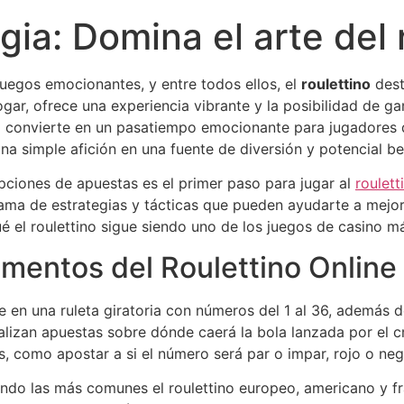
ia: Domina el arte del r
juegos emocionantes, y entre todos ellos, el
roulettino
dest
gar, ofrece una experiencia vibrante y la posibilidad de ga
lo convierte en un pasatiempo emocionante para jugadores 
na simple afición en una fuente de diversión y potencial be
opciones de apuestas es el primer paso para jugar al
roulett
 gama de estrategias y tácticas que pueden ayudarte a mejor
 el roulettino sigue siendo uno de los juegos de casino m
mentos del Roulettino Online
te en una ruleta giratoria con números del 1 al 36, además 
alizan apuestas sobre dónde caerá la bola lanzada por el cr
, como apostar a si el número será par o impar, rojo o ne
siendo las más comunes el roulettino europeo, americano y fr