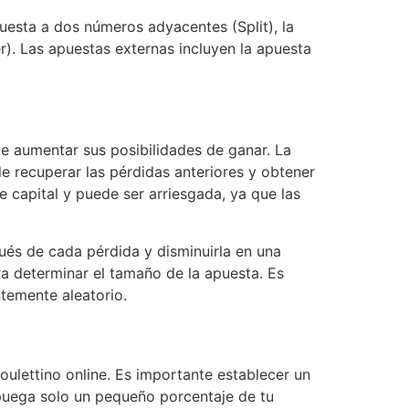
uesta a dos números adyacentes (Split), la
). Las apuestas externas incluyen la apuesta
de aumentar sus posibilidades de ganar. La
de recuperar las pérdidas anteriores y obtener
e capital y puede ser arriesgada, ya que las
ués de cada pérdida y disminuirla en una
ra determinar el tamaño de la apuesta. Es
ntemente aleatorio.
oulettino online. Es importante establecer un
puega solo un pequeño porcentaje de tu