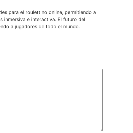
es para el roulettino online, permitiendo a
inmersiva e interactiva. El futuro del
yendo a jugadores de todo el mundo.