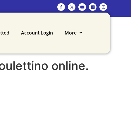
otted
Account Login
More
oulettino online.