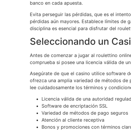
banco en cada apuesta.
Evita perseguir las pérdidas, que es el inten
pérdidas aún mayores. Establece límites de g
disciplina es esencial para disfrutar del roul
Seleccionando un Casi
Antes de comenzar a jugar al roulettino onlin
comprueba si posee una licencia válida de un
Asegúrate de que el casino utilice software d
ofrezca una amplia variedad de métodos de 
lee cuidadosamente los términos y condicione
Licencia válida de una autoridad regula
Software de encriptación SSL
Variedad de métodos de pago seguros
Atención al cliente receptiva
Bonos y promociones con términos clar