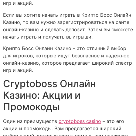
игр и акций.
Если вы хотите начать играть в Крипто Босс Онлайн
Казино, то вам нужно зарегистрироваться на сайте
онлайн-казино и сделать депозит. Затем вы сможете
начать играть и получать выигрыши.
Крипто Босс Онлайн Казино – это отличный выбор
для игроков, которые ищут безопасное и надежное
онлайн-казино, которое предлагает широкий спектр
игр и акций.
Cryptoboss Онлайн
Казино: Акции и
Промокоды
Один из преимуществ
cryptoboss casino
– это его
акции и промокоды. Вам предлагается широкий
выбор акций, которые могут помочь вам увеличить