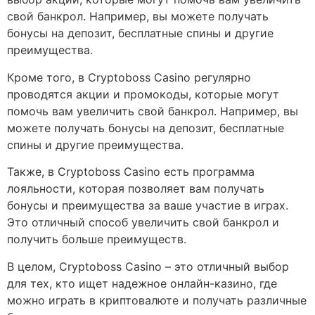
свой банкрол. Например, вы можете получать
бонусы на депозит, бесплатные спины и другие
преимущества.
Кроме того, в Cryptoboss Casino регулярно
проводятся акции и промокоды, которые могут
помочь вам увеличить свой банкрол. Например, вы
можете получать бонусы на депозит, бесплатные
спины и другие преимущества.
Также, в Cryptoboss Casino есть программа
лояльности, которая позволяет вам получать
бонусы и преимущества за ваше участие в играх.
Это отличный способ увеличить свой банкрол и
получить больше преимуществ.
В целом, Cryptoboss Casino – это отличный выбор
для тех, кто ищет надежное онлайн-казино, где
можно играть в криптовалюте и получать различные