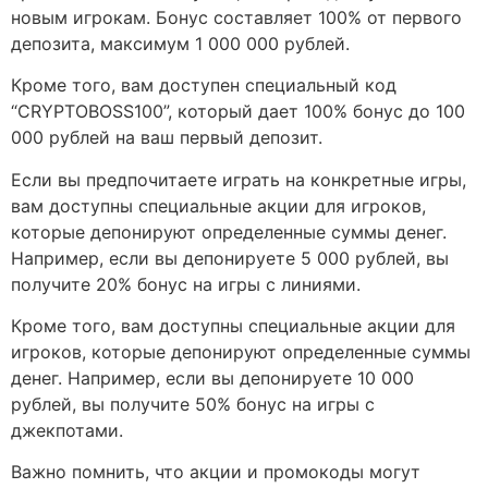
новым игрокам. Бонус составляет 100% от первого
депозита, максимум 1 000 000 рублей.
Кроме того, вам доступен специальный код
“CRYPTOBOSS100”, который дает 100% бонус до 100
000 рублей на ваш первый депозит.
Если вы предпочитаете играть на конкретные игры,
вам доступны специальные акции для игроков,
которые депонируют определенные суммы денег.
Например, если вы депонируете 5 000 рублей, вы
получите 20% бонус на игры с линиями.
Кроме того, вам доступны специальные акции для
игроков, которые депонируют определенные суммы
денег. Например, если вы депонируете 10 000
рублей, вы получите 50% бонус на игры с
джекпотами.
Важно помнить, что акции и промокоды могут