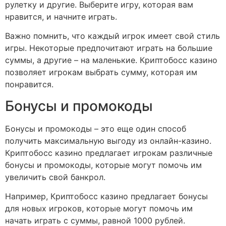
рулетку и другие. Выберите игру, которая вам
нравится, и начните играть.
Важно помнить, что каждый игрок имеет свой стиль
игры. Некоторые предпочитают играть на большие
суммы, а другие – на маленькие. Криптобосс казино
позволяет игрокам выбрать сумму, которая им
понравится.
Бонусы и промокоды
Бонусы и промокоды – это еще один способ
получить максимальную выгоду из онлайн-казино.
Криптобосс казино предлагает игрокам различные
бонусы и промокоды, которые могут помочь им
увеличить свой банкрол.
Например, Криптобосс казино предлагает бонусы
для новых игроков, которые могут помочь им
начать играть с суммы, равной 1000 рублей.