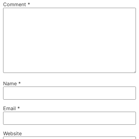
Comment
*
Name
*
Email
*
Website