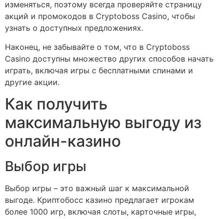
изменяться, поэтому всегда проверяйте страницу
акций и промокодов в Cryptoboss Casino, чтобы
узнать о доступных предложениях.
Наконец, не забывайте о том, что в Cryptoboss
Casino доступны множество других способов начать
играть, включая игры с бесплатными спинами и
другие акции.
Как получить
максимальную выгоду из
онлайн-казино
Выбор игры
Выбор игры – это важный шаг к максимальной
выгоде. Криптобосс казино предлагает игрокам
более 1000 игр, включая слоты, карточные игры,