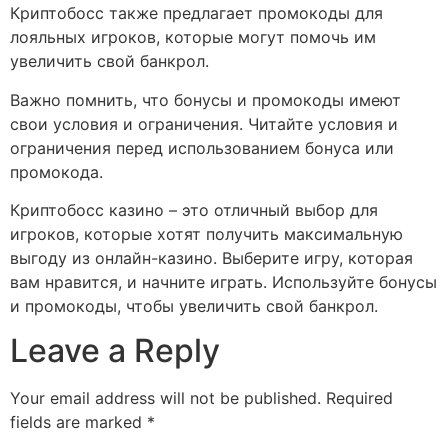
Криптобосс также предлагает промокоды для
лояльных игроков, которые могут помочь им
увеличить свой банкрол.
Важно помнить, что бонусы и промокоды имеют
свои условия и ограничения. Читайте условия и
ограничения перед использованием бонуса или
промокода.
Криптобосс казино – это отличный выбор для
игроков, которые хотят получить максимальную
выгоду из онлайн-казино. Выберите игру, которая
вам нравится, и начните играть. Используйте бонусы
и промокоды, чтобы увеличить свой банкрол.
Leave a Reply
Your email address will not be published.
Required
fields are marked
*