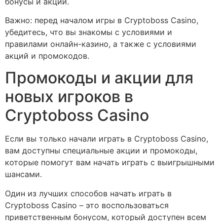
бонусы и акции.
Важно: перед началом игры в Cryptoboss Casino,
убедитесь, что вы знакомы с условиями и
правилами онлайн-казино, а также с условиями
акций и промокодов.
Промокоды и акции для
новых игроков в
Cryptoboss Casino
Если вы только начали играть в Cryptoboss Casino,
вам доступны специальные акции и промокоды,
которые помогут вам начать играть с выигрышными
шансами.
Один из лучших способов начать играть в
Cryptoboss Casino – это воспользоваться
приветственным бонусом, который доступен всем