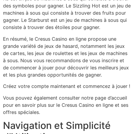
des symboles pour gagner. Le Sizzling Hot est un jeu de
machines à sous qui consiste à trouver des fruits pour
gagner. Le Starburst est un jeu de machines à sous qui
consiste à trouver des étoiles pour gagner.
En résumé, le Cresus Casino en ligne propose une
grande variété de jeux de hasard, notamment les jeux
de cartes, les jeux de roulettes et les jeux de machines
à sous. Nous vous recommandons de vous inscrire et
de commencer à jouer pour découvrir les meilleurs jeux
et les plus grandes opportunités de gagner.
Créez votre compte maintenant et commencez à jouer !
Vous pouvez également consulter notre page d’accueil
pour en savoir plus sur le Cresus Casino en ligne et ses
offres spéciales.
Navigation et Simplicité