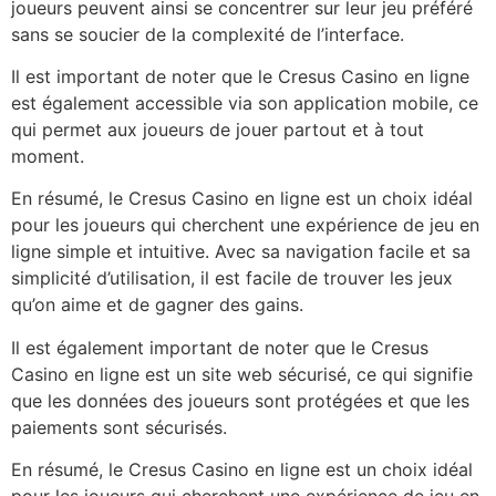
joueurs peuvent ainsi se concentrer sur leur jeu préféré
sans se soucier de la complexité de l’interface.
Il est important de noter que le Cresus Casino en ligne
est également accessible via son application mobile, ce
qui permet aux joueurs de jouer partout et à tout
moment.
En résumé, le Cresus Casino en ligne est un choix idéal
pour les joueurs qui cherchent une expérience de jeu en
ligne simple et intuitive. Avec sa navigation facile et sa
simplicité d’utilisation, il est facile de trouver les jeux
qu’on aime et de gagner des gains.
Il est également important de noter que le Cresus
Casino en ligne est un site web sécurisé, ce qui signifie
que les données des joueurs sont protégées et que les
paiements sont sécurisés.
En résumé, le Cresus Casino en ligne est un choix idéal