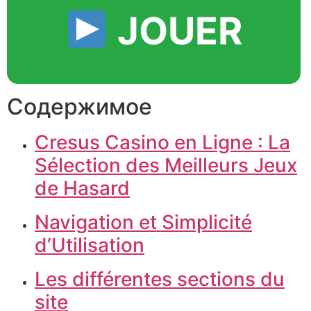
JOUER
Содержимое
Cresus Casino en Ligne : La
Sélection des Meilleurs Jeux
de Hasard
Navigation et Simplicité
d’Utilisation
Les différentes sections du
site