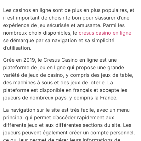
Les casinos en ligne sont de plus en plus populaires, et
il est important de choisir le bon pour s’assurer d’une
expérience de jeu sécurisée et amusante. Parmi les
nombreux choix disponibles, le
cresus casino en ligne
se démarque par sa navigation et sa simplicité
d’utilisation.
Crée en 2019, le Cresus Casino en ligne est une
plateforme de jeu en ligne qui propose une grande
variété de jeux de casino, y compris des jeux de table,
des machines à sous et des jeux de loterie. La
plateforme est disponible en français et accepte les
joueurs de nombreux pays, y compris la France.
La navigation sur le site est très facile, avec un menu
principal qui permet d’accéder rapidement aux
différents jeux et aux différentes sections du site. Les
joueurs peuvent également créer un compte personnel,
ce qui leur permet de gérer leurs informations de