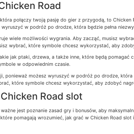
Chicken Road
 która połączy twoją pasję do gier z przygodą, to Chicken
z wyruszyć w podróż po drodze, która będzie pełna niezwy
eruje wiele możliwości wygrania. Aby zacząć, musisz wybr
sisz wybrać, które symbole chcesz wykorzystać, aby zdob
akie jak ptaki, drzewa, a także inne, które będą pomagać
ymbole w odpowiednim czasie.
cji, ponieważ możesz wyruszyć w podróż po drodze, która
brać, które symbole chcesz wykorzystać, aby zdobyć nagr
 Chicken Road slot
e, ważne jest poznanie zasad gry i bonusów, aby maksymal
które pomagają wrozumieć, jak grać w Chicken Road slot i