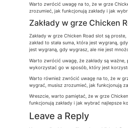
Warto zwrócić uwagę na to, że w grze Chicke
zrozumieć, jak funkcjonują zakłady i jak wyb
Zakłady w grze Chicken 
Zakłady w grze Chicken Road slot są proste, 
zakład to stała suma, która jest wygraną, gd
jest wygraną, gdy wygrasz, ale nie jest mnoż
Warto zwrócić uwagę, że zakłady są ważne, 
wykorzystać go w sposób, który jest korzystn
Warto również zwrócić uwagę na to, że w grz
wygrać, musisz zrozumieć, jak funkcjonują za
Wreszcie, warto pamiętać, że w grze Chicken 
funkcjonują zakłady i jak wybrać najlepsze k
Leave a Reply