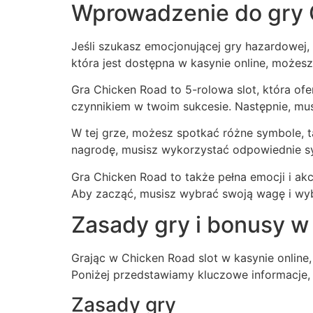
Wprowadzenie do gry 
Jeśli szukasz emocjonującej gry hazardowej,
która jest dostępna w kasynie online, możes
Gra Chicken Road to 5-rolowa slot, która of
czynnikiem w twoim sukcesie. Następnie, mu
W tej grze, możesz spotkać różne symbole, t
nagrodę, musisz wykorzystać odpowiednie s
Gra Chicken Road to także pełna emocji i ak
Aby zacząć, musisz wybrać swoją wagę i wy
Zasady gry i bonusy w
Grając w Chicken Road slot w kasynie onlin
Poniżej przedstawiamy kluczowe informacje, 
Zasady gry