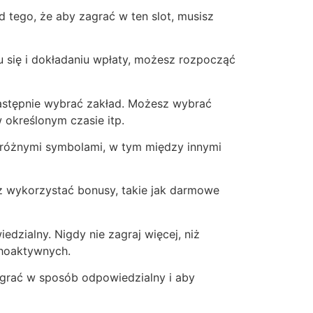
 tego, że aby zagrać w ten slot, musisz
u się i dokładaniu wpłaty, możesz rozpocząć
 następnie wybrać zakład. Możesz wybrać
określonym czasie itp.
 różnymi symbolami, w tym między innymi
z wykorzystać bonusy, takie jak darmowe
zialny. Nigdy nie zagraj więcej, niż
choaktywnych.
agrać w sposób odpowiedzialny i aby