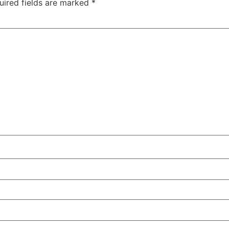
uired fields are marked
*