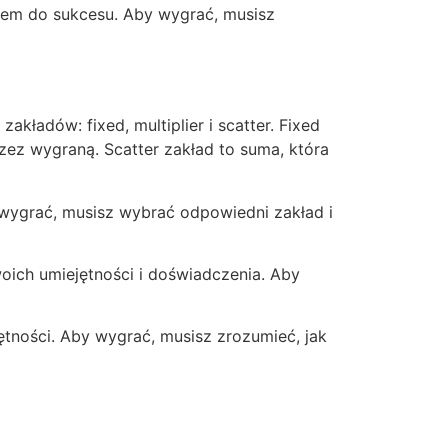
czem do sukcesu. Aby wygrać, musisz
ładów: fixed, multiplier i scatter. Fixed
rzez wygraną. Scatter zakład to suma, która
wygrać, musisz wybrać odpowiedni zakład i
woich umiejętności i doświadczenia. Aby
jętności. Aby wygrać, musisz zrozumieć, jak