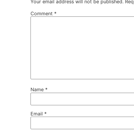
Your email address will not be published.
Req
Comment
*
Name
*
Email
*