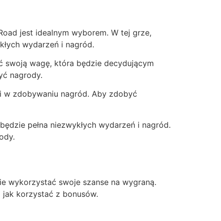
 Road jest idealnym wyborem. W tej grze,
kłych wydarzeń i nagród.
ać swoją wagę, która będzie decydującym
yć nagrody.
 ci w zdobywaniu nagród. Aby zdobyć
 będzie pełna niezwykłych wydarzeń i nagród.
ody.
nie wykorzystać swoje szanse na wygraną.
 jak korzystać z bonusów.