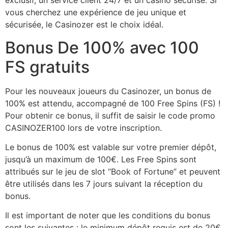
exclusif, un service client 24/7 et un casino sécurisé. Si
vous cherchez une expérience de jeu unique et
sécurisée, le Casinozer est le choix idéal.
Bonus De 100% avec 100
FS gratuits
Pour les nouveaux joueurs du Casinozer, un bonus de
100% est attendu, accompagné de 100 Free Spins (FS) !
Pour obtenir ce bonus, il suffit de saisir le code promo
CASINOZER100 lors de votre inscription.
Le bonus de 100% est valable sur votre premier dépôt,
jusqu’à un maximum de 100€. Les Free Spins sont
attribués sur le jeu de slot “Book of Fortune” et peuvent
être utilisés dans les 7 jours suivant la réception du
bonus.
Il est important de noter que les conditions du bonus
sont les suivantes : le minimum dépôt requis est de 20€,