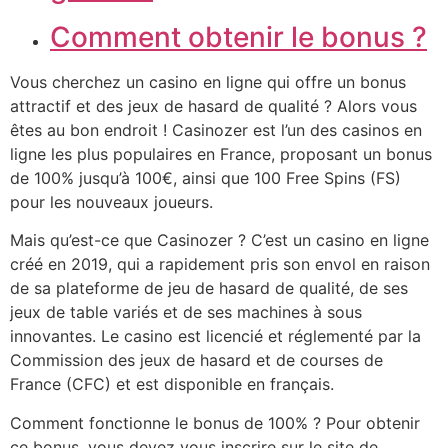
Comment obtenir le bonus ?
Vous cherchez un casino en ligne qui offre un bonus
attractif et des jeux de hasard de qualité ? Alors vous
êtes au bon endroit ! Casinozer est l’un des casinos en
ligne les plus populaires en France, proposant un bonus
de 100% jusqu’à 100€, ainsi que 100 Free Spins (FS)
pour les nouveaux joueurs.
Mais qu’est-ce que Casinozer ? C’est un casino en ligne
créé en 2019, qui a rapidement pris son envol en raison
de sa plateforme de jeu de hasard de qualité, de ses
jeux de table variés et de ses machines à sous
innovantes. Le casino est licencié et réglementé par la
Commission des jeux de hasard et de courses de
France (CFC) et est disponible en français.
Comment fonctionne le bonus de 100% ? Pour obtenir
ce bonus, vous devez vous inscrire sur le site de