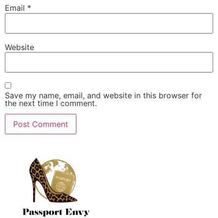
Email
*
Website
Save my name, email, and website in this browser for
the next time I comment.