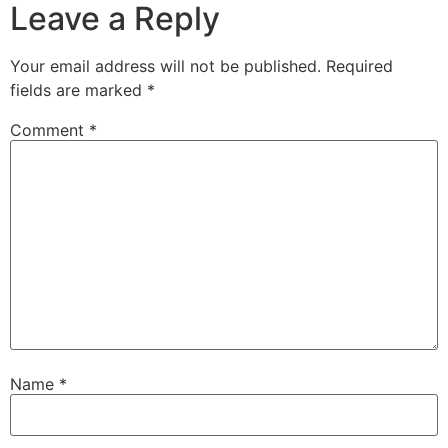
Leave a Reply
Your email address will not be published.
Required
fields are marked
*
Comment
*
Name
*