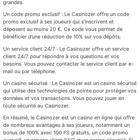
grandes.
Un code promo exclusif : Le Casinozer offre un code
promo exclusif à ses joueurs qui s’inscrivent et
déposent au moins 20 €. Ce code vous permet de
bénéficier d’une réduction de 10% sur vos dépôts.
Un service client 24/7 : Le Casinozer offre un service
client 24/7 pour répondre à vos questions et vos
besoins. Vous pouvez contacter le service client par e-
mail ou par téléphone.
Un casino sécurisé : Le Casinozer est un casino sécurisé
qui utilise des technologies de pointe pour protéger vos
données et vos transactions. Vous pouvez jouer en
toute sécurité au Casinozer.
En résumé, le Casinozer est un casino en ligne qui offre
de nombreux avantages à ses joueurs, notamment un
bonus de 100% avec 100 FS gratuits, un code promo