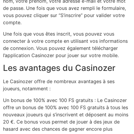
nom, votre prénom, votre adresse e-mail et votre mot
de passe. Une fois que vous avez rempli le formulaire,
vous pouvez cliquer sur “S’inscrire” pour valider votre
compte.
Une fois que vous êtes inscrit, vous pouvez vous
connecter à votre compte en utilisant vos informations
de connexion. Vous pouvez également télécharger
l’application Casinozer pour jouer sur votre mobile.
Les avantages du Casinozer
Le Casinozer offre de nombreux avantages à ses
joueurs, notamment :
Un bonus de 100% avec 100 FS gratuits : Le Casinozer
offre un bonus de 100% avec 100 FS gratuits à tous les
nouveaux joueurs qui s’inscrivent et déposent au moins
20 €. Ce bonus vous permet de jouer à des jeux de
hasard avec des chances de gagner encore plus