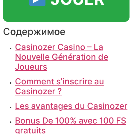
Содержимое
Casinozer Casino – La
Nouvelle Génération de
Joueurs
Comment s’inscrire au
Casinozer ?
Les avantages du Casinozer
Bonus De 100% avec 100 FS
gratuits