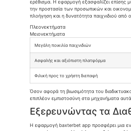
ερέθισμα. Η εφαρμογή εξασφαλίζει επίσης 
την προστασία των προσωπικών και οικονομ
πλοήγηση και η δυνατότητα παιχνιδιού από ο
Πλεονεκτήματα
Μειονεκτήματα
Μεγάλη ποικιλία παιχνιδιών
Ασφαλής και αξιόπιστη πλατφόρμα
Φιλική προς το χρήστη διεπαφή
Όσον αφορά τη βιωσιμότητα του διαδικτυακο
επιπλέον εμπιστοσύνη στα μηχανήματα αυτά
Εξερευνώντας τα Διαθ
Η εφαρμογή baxterbet app προσφέρει μια εν