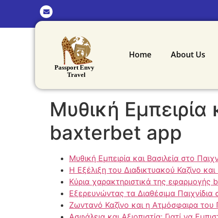
Home
About Us
Μυθική Εμπειρία κ
baxterbet app
Μυθική Εμπειρία και Βασιλεία στο Παιχν
Η Εξέλιξη του Διαδικτυακού Καζίνο και
Κύρια χαρακτηριστικά της εφαρμογής b
Εξερευνώντας τα Διαθέσιμα Παιχνίδια 
Ζωντανό Καζίνο και η Ατμόσφαιρα του 
Ασφάλεια και Αξιοπιστία: Γιατί να Εμπι