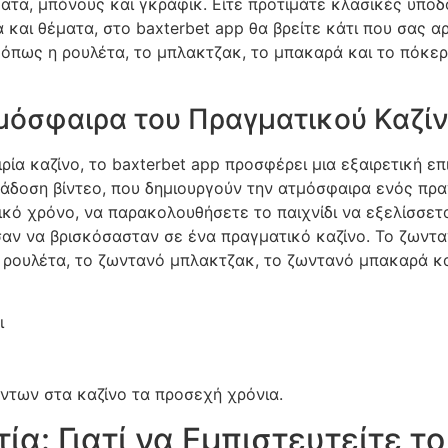
ματα, μπόνους και γκράφικ. Είτε προτιμάτε κλασικές υποδ
αι θέματα, στο baxterbet app θα βρείτε κάτι που σας αρέ
όπως η ρουλέτα, το μπλακτζακ, το μπακαρά και το πόκερ
μόσφαιρα του Πραγματικού Καζί
ιρία καζίνο, το baxterbet app προσφέρει μια εξαιρετική ε
ετάδοση βίντεο, που δημιουργούν την ατμόσφαιρα ενός πρ
ικό χρόνο, να παρακολουθήσετε το παιχνίδι να εξελίσσετα
σαν να βρισκόσασταν σε ένα πραγματικό καζίνο. Το ζωντα
ή ρουλέτα, το ζωντανό μπλακτζακ, το ζωντανό μπακαρά κ
ι
των στα καζίνο τα προσεχή χρόνια.
ία: Γιατί να Εμπιστευτείτε το