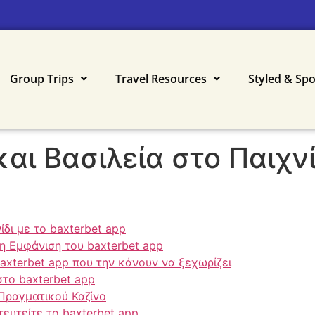
Group Trips
Travel Resources
Styled & Sp
αι Βασιλεία στο Παιχνί
ίδι με το baxterbet app
 η Εμφάνιση του baxterbet app
axterbet app που την κάνουν να ξεχωρίζει
στο baxterbet app
Πραγματικού Καζίνο
στευτείτε το baxterbet app