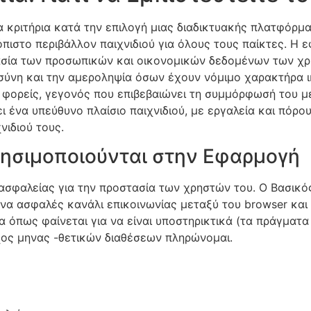
τα κριτήρια κατά την επιλογή μιας διαδικτυακής πλατφόρμ
όπιστο περιβάλλον παιχνιδιού για όλους τους παίκτες. Η
σία των προσωπικών και οικονομικών δεδομένων των χρη
οσύνη και την αμεροληψία όσων έχουν νόμιμο χαρακτήρα ι
ύς φορείς, γεγονός που επιβεβαιώνει τη συμμόρφωσή του 
ι ένα υπεύθυνο πλαίσιο παιχνιδιού, με εργαλεία και πόρου
νιδιού τους.
ησιμοποιούνται στην Εφαρμογή
ασφαλείας για την προστασία των χρηστών του. Ο Βασικό
ένα ασφαλές κανάλι επικοινωνίας μεταξύ του browser και τ
α όπως φαίνεται για να είναι υποστηρικτικά (τα πράγματ
γχος μηνας -θετικών διαθέσεων πληρώνομαι.