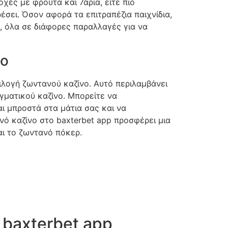
οχές με φρούτα και 7άρια, είτε πιο
σει. Όσον αφορά τα επιτραπέζια παιχνίδια,
, όλα σε διάφορες παραλλαγές για να
νο
πιλογή ζωντανού καζίνο. Αυτό περιλαμβάνει
αγματικού καζίνο. Μπορείτε να
ι μπροστά στα μάτια σας και να
νό καζίνο στο baxterbet app προσφέρει μια
αι το ζωντανό πόκερ.
 baxterbet app