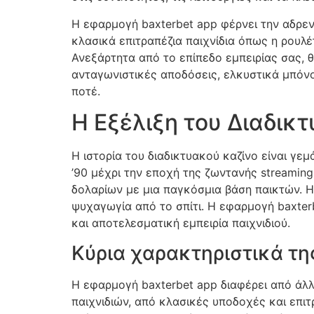
Η εφαρμογή baxterbet app φέρνει την αδρεν
κλασικά επιτραπέζια παιχνίδια όπως η ρουλ
Ανεξάρτητα από το επίπεδο εμπειρίας σας, θ
ανταγωνιστικές αποδόσεις, ελκυστικά μπόνο
ποτέ.
Η Εξέλιξη του Διαδικτ
Η ιστορία του διαδικτυακού καζίνο είναι γε
’90 μέχρι την εποχή της ζωντανής streaming
δολαρίων με μια παγκόσμια βάση παικτών. Η
ψυχαγωγία από το σπίτι. Η εφαρμογή baxter
και αποτελεσματική εμπειρία παιχνιδιού.
Κύρια χαρακτηριστικά τη
Η εφαρμογή baxterbet app διαφέρει από άλλ
παιχνιδιών, από κλασικές υποδοχές και επιτ