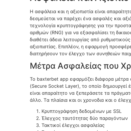
Η ασφάλεια και η αξιοπιστία είναι απαραίτη
δεσμεύεται να παρέχει ένα ασφαλές και αξι
τεχνολογία κρυπτογράφησης για την προστα
αριθμών (RNG) για να εξασφαλίσει τη δικαι
διαθέτει άδεια λειτουργίας από ρυθμιστικο
αξιοπιστίας. Επιπλέον, η εφαρμογή προσφέρε
διατηρήσουν τον έλεγχο των συνηθειών παιχ
Μέτρα Ασφαλείας που Χρ
Το baxterbet app εφαρμόζει διάφορα μέτρα 
(Secure Socket Layer), το οποίο δημιουργεί 
είναι απαραίτητο να ξεπεράσετε τα πράγματ
άλλο. Tα πλαίσια και οι χρονοδια και ο έλε
Κρυπτογράφηση δεδομένων με SSL
Έλεγχος ταυτότητας δύο παραγόντων
Τακτικοί έλεγχοι ασφαλείας