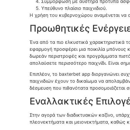
Συμμόρφωση με αυστηρά πρότυπα ασφ
Υπεύθυνο πλαίσιο παιχνιδιού.
Η χρήση του κυβερνοχώρου αναμένεται να α
Προωθητικές Ενέργειε
Ένα από τα πιο ελκυστικά χαρακτηριστικά το
εφαρμογή προσφέρει μια ποικιλία μπόνους
δωρεάν περιστροφές και προγράμματα πιστό
απολαύσετε περισσότερο παιχνίδι. Είναι σημ
Επιπλέον, το baxterbet app διοργανώνει συχ
παιχνιδιών έχουν το δικαίωμα να απολαμβάν
δέσμευση που πιθανότατα προσομοιάζεται σ
Εναλλακτικές Επιλογέ
Στην αγορά των διαδικτυακών καζίνο, υπάρχ
πλεονεκτήματα και μειονεκτήματα, καθώς κα