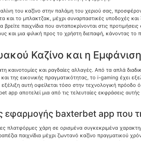
αλίνη του καζίνο στην παλάμη του χεριού σας, προσφέρον
έτα και το μπλακτζακ, μέχρι συναρπαστικές υποδοχές και 
α βρείτε παιχνίδια που ανταποκρίνονται στις προτιμήσεις
υς και μια φιλική προς το χρήστη διεπαφή, κάνοντας το π
υακού Καζίνο και η Εμφάνιση
μάτη καινοτομίες και ραγδαίες αλλαγές. Από τα απλά διαδι
 και της εικονικής πραγματικότητας, το i-gaming έχει εξε
 εξέλιξη αυτή οφείλεται τόσο στην τεχνολογική πρόοδο ό
bet app αποτελεί μια από τις τελευταίες εκφράσεις αυτή
ς εφαρμογής baxterbet app που τ
ες πλατφόρμες χάρη σε ορισμένα συγκεκριμένα χαρακτηρι
ραπέζια παιχνίδια μέχρι ζωντανό καζίνο πραγματικού χρόν