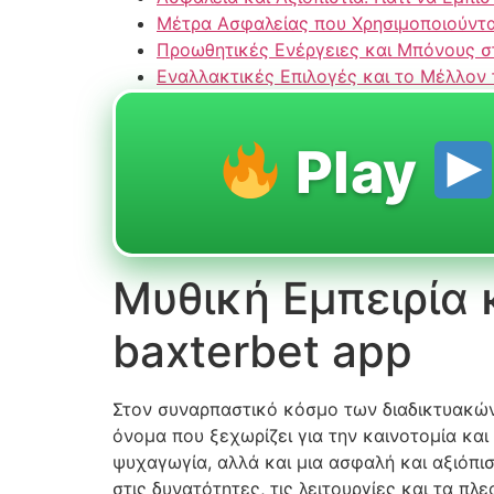
Μέτρα Ασφαλείας που Χρησιμοποιούντ
Προωθητικές Ενέργειες και Μπόνους σ
Εναλλακτικές Επιλογές και το Μέλλον 
Play
Μυθική Εμπειρία κ
baxterbet app
Στον συναρπαστικό κόσμο των διαδικτυακών 
όνομα που ξεχωρίζει για την καινοτομία και 
ψυχαγωγία, αλλά και μια ασφαλή και αξιόπι
στις δυνατότητες, τις λειτουργίες και τα π