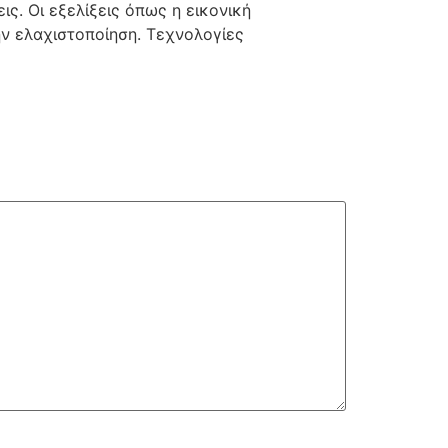
ς. Οι εξελίξεις όπως η εικονική
ην ελαχιστοποίηση. Τεχνολογίες