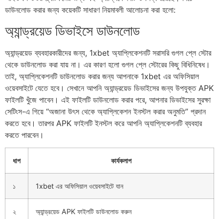
ডাউনলোড করার জন্য কয়েকটি সাধারণ নিয়মাবলী আলোচনা করা হলো:
অ্যান্ড্রয়েড ডিভাইসে ডাউনলোড
অ্যান্ড্রয়েড ব্যবহারকারীদের জন্য, 1xbet অ্যাপ্লিকেশনটি সরাসরি গুগল প্লে স্টোর
থেকে ডাউনলোড করা যায় না। এর কারণ হলো গুগল প্লে স্টোরের কিছু বিধিনিষেধ।
তাই, অ্যাপ্লিকেশনটি ডাউনলোড করার জন্য আপনাকে 1xbet এর অফিসিয়াল
ওয়েবসাইটে যেতে হবে। সেখানে আপনি অ্যান্ড্রয়েড ডিভাইসের জন্য উপযুক্ত APK
ফাইলটি খুঁজে পাবেন। এই ফাইলটি ডাউনলোড করার পরে, আপনার ডিভাইসের সুরক্ষা
সেটিংস-এ গিয়ে “অজানা উৎস থেকে অ্যাপ্লিকেশন ইনস্টল করার অনুমতি” প্রদান
করতে হবে। তারপর APK ফাইলটি ইনস্টল করে আপনি অ্যাপ্লিকেশনটি ব্যবহার
করতে পারবেন।
ধাপ
কার্যকলাপ
১
1xbet এর অফিসিয়াল ওয়েবসাইটে যান
২
অ্যান্ড্রয়েড APK ফাইলটি ডাউনলোড করুন