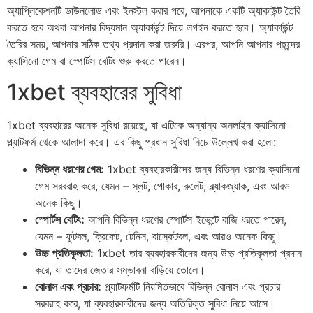
অ্যাপ্লিকেশনটি ডাউনলোড এবং ইনস্টল করার পরে, আপনাকে একটি অ্যাকাউন্ট তৈরি
করতে হবে অথবা আপনার বিদ্যমান অ্যাকাউন্ট দিয়ে লগইন করতে হবে। অ্যাকাউন্ট
তৈরির সময়, আপনার সঠিক তথ্য প্রদান করা জরুরি। এরপর, আপনি আপনার পছন্দের
ক্যাসিনো গেম বা স্পোর্টস বেটিং শুরু করতে পারেন।
1xbet ব্যবহারের সুবিধা
1xbet ব্যবহারের অনেক সুবিধা রয়েছে, যা এটিকে অন্যান্য অনলাইন ক্যাসিনো
প্ল্যাটফর্ম থেকে আলাদা করে। এর কিছু প্রধান সুবিধা নিচে উল্লেখ করা হলো:
বিভিন্ন ধরণের গেম:
1xbet ব্যবহারকারীদের জন্য বিভিন্ন ধরণের ক্যাসিনো
গেম সরবরাহ করে, যেমন – স্লট, পোকার, রুলেট, ব্ল্যাকজ্যাক, এবং আরও
অনেক কিছু।
স্পোর্টস বেটিং:
আপনি বিভিন্ন ধরণের স্পোর্টস ইভেন্টে বাজি ধরতে পারেন,
যেমন – ফুটবল, ক্রিকেট, টেনিস, বাস্কেটবল, এবং আরও অনেক কিছু।
উচ্চ প্রতিকূলতা:
1xbet তার ব্যবহারকারীদের জন্য উচ্চ প্রতিকূলতা প্রদান
করে, যা তাদের জেতার সম্ভাবনা বাড়িয়ে তোলে।
বোনাস এবং প্রচার:
প্ল্যাটফর্মটি নিয়মিতভাবে বিভিন্ন বোনাস এবং প্রচার
সরবরাহ করে, যা ব্যবহারকারীদের জন্য অতিরিক্ত সুবিধা নিয়ে আসে।