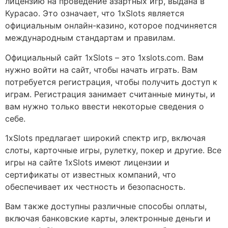
лицензию на проведение азартных игр, выдана в
Курасао. Это означает, что 1xSlots является
официальным онлайн-казино, которое подчиняется
международным стандартам и правилам.
Официальный сайт 1xSlots – это 1xslots.com. Вам
нужно войти на сайт, чтобы начать играть. Вам
потребуется регистрация, чтобы получить доступ к
играм. Регистрация занимает считанные минуты, и
вам нужно только ввести некоторые сведения о
себе.
1xSlots предлагает широкий спектр игр, включая
слоты, карточные игры, рулетку, покер и другие. Все
игры на сайте 1xSlots имеют лицензии и
сертификаты от известных компаний, что
обеспечивает их честность и безопасность.
Вам также доступны различные способы оплаты,
включая банковские карты, электронные деньги и