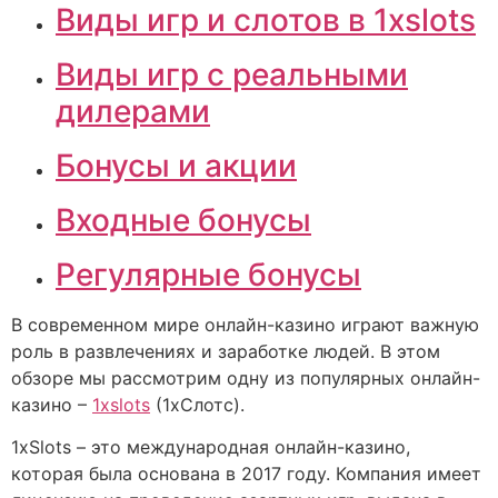
Виды игр и слотов в 1xslots
Виды игр с реальными
дилерами
Бонусы и акции
Входные бонусы
Регулярные бонусы
В современном мире онлайн-казино играют важную
роль в развлечениях и заработке людей. В этом
обзоре мы рассмотрим одну из популярных онлайн-
казино –
1xslots
(1хСлотс).
1xSlots – это международная онлайн-казино,
которая была основана в 2017 году. Компания имеет