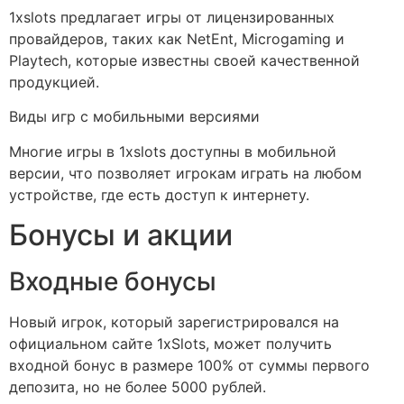
1xslots предлагает игры от лицензированных
провайдеров, таких как NetEnt, Microgaming и
Playtech, которые известны своей качественной
продукцией.
Виды игр с мобильными версиями
Многие игры в 1xslots доступны в мобильной
версии, что позволяет игрокам играть на любом
устройстве, где есть доступ к интернету.
Бонусы и акции
Входные бонусы
Новый игрок, который зарегистрировался на
официальном сайте 1xSlots, может получить
входной бонус в размере 100% от суммы первого
депозита, но не более 5000 рублей.