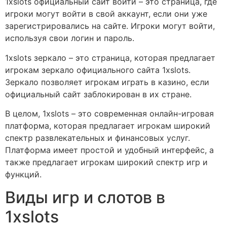
1xslots официальный сайт войти – это страница, где
игроки могут войти в свой аккаунт, если они уже
зарегистрировались на сайте. Игроки могут войти,
используя свои логин и пароль.
1xslots зеркало – это страница, которая предлагает
игрокам зеркало официального сайта 1xslots.
Зеркало позволяет игрокам играть в казино, если
официальный сайт заблокирован в их стране.
В целом, 1xslots – это современная онлайн-игровая
платформа, которая предлагает игрокам широкий
спектр развлекательных и финансовых услуг.
Платформа имеет простой и удобный интерфейс, а
также предлагает игрокам широкий спектр игр и
функций.
Виды игр и слотов в
1xslots