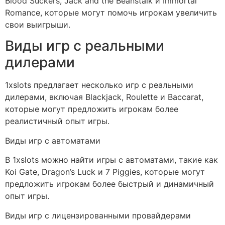
Blood Suckers, Jack and the Beanstalk и Immortal
Romance, которые могут помочь игрокам увеличить
свои выигрыши.
Виды игр с реальными
дилерами
1xslots предлагает несколько игр с реальными
дилерами, включая Blackjack, Roulette и Baccarat,
которые могут предложить игрокам более
реалистичный опыт игры.
Виды игр с автоматами
В 1xslots можно найти игры с автоматами, такие как
Koi Gate, Dragon’s Luck и 7 Piggies, которые могут
предложить игрокам более быстрый и динамичный
опыт игры.
Виды игр с лицензированными провайдерами