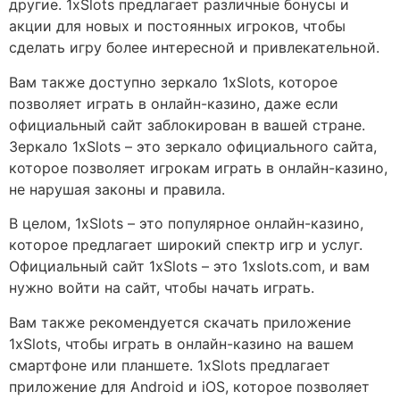
другие. 1xSlots предлагает различные бонусы и
акции для новых и постоянных игроков, чтобы
сделать игру более интересной и привлекательной.
Вам также доступно зеркало 1xSlots, которое
позволяет играть в онлайн-казино, даже если
официальный сайт заблокирован в вашей стране.
Зеркало 1xSlots – это зеркало официального сайта,
которое позволяет игрокам играть в онлайн-казино,
не нарушая законы и правила.
В целом, 1xSlots – это популярное онлайн-казино,
которое предлагает широкий спектр игр и услуг.
Официальный сайт 1xSlots – это 1xslots.com, и вам
нужно войти на сайт, чтобы начать играть.
Вам также рекомендуется скачать приложение
1xSlots, чтобы играть в онлайн-казино на вашем
смартфоне или планшете. 1xSlots предлагает
приложение для Android и iOS, которое позволяет