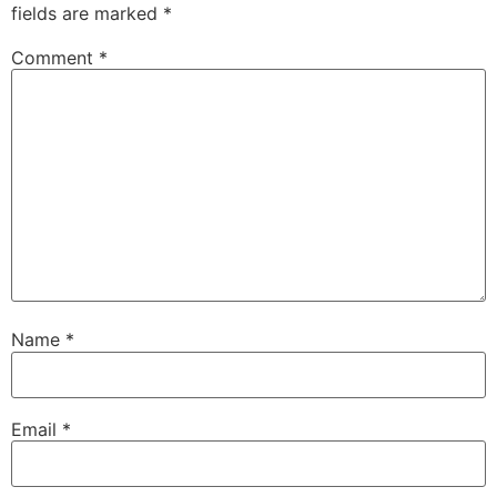
fields are marked
*
Comment
*
Name
*
Email
*