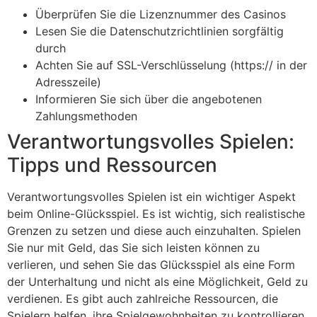
Überprüfen Sie die Lizenznummer des Casinos
Lesen Sie die Datenschutzrichtlinien sorgfältig
durch
Achten Sie auf SSL-Verschlüsselung (https:// in der
Adresszeile)
Informieren Sie sich über die angebotenen
Zahlungsmethoden
Verantwortungsvolles Spielen:
Tipps und Ressourcen
Verantwortungsvolles Spielen ist ein wichtiger Aspekt
beim Online-Glücksspiel. Es ist wichtig, sich realistische
Grenzen zu setzen und diese auch einzuhalten. Spielen
Sie nur mit Geld, das Sie sich leisten können zu
verlieren, und sehen Sie das Glücksspiel als eine Form
der Unterhaltung und nicht als eine Möglichkeit, Geld zu
verdienen. Es gibt auch zahlreiche Ressourcen, die
Spielern helfen, ihre Spielgewohnheiten zu kontrollieren