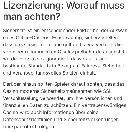
Lizenzierung: Worauf muss
man achten?
Sicherheit ist ein entscheidender Faktor bei der Auswahl
eines Online-Casinos. Es ist wichtig, sicherzustellen,
dass das Casino über eine gültige Lizenz verfügt, die
von einer renommierten Glücksspielbehörde ausgestellt
wurde. Eine Lizenz garantiert, dass das Casino
bestimmte Standards in Bezug auf Fairness, Sicherheit
und verantwortungsvolles Spielen einhält.
Darüber hinaus sollten Spieler darauf achten, dass das
Casino moderne Sicherheitsmaßnahmen wie SSL-
Verschlüsselung verwendet, um ihre persönlichen und
finanziellen Daten zu schützen. Ein vertrauenswürdiges
Casino wird auch Informationen über seine
Datenschutzrichtlinien und Sicherheitsvorkehrungen
transparent offenlegen.