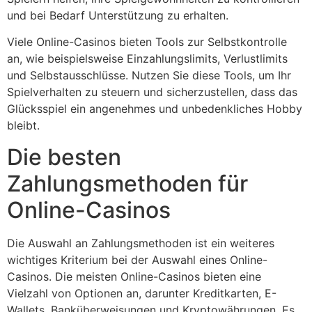
und bei Bedarf Unterstützung zu erhalten.
Viele Online-Casinos bieten Tools zur Selbstkontrolle
an, wie beispielsweise Einzahlungslimits, Verlustlimits
und Selbstausschlüsse. Nutzen Sie diese Tools, um Ihr
Spielverhalten zu steuern und sicherzustellen, dass das
Glücksspiel ein angenehmes und unbedenkliches Hobby
bleibt.
Die besten
Zahlungsmethoden für
Online-Casinos
Die Auswahl an Zahlungsmethoden ist ein weiteres
wichtiges Kriterium bei der Auswahl eines Online-
Casinos. Die meisten Online-Casinos bieten eine
Vielzahl von Optionen an, darunter Kreditkarten, E-
Wallets, Banküberweisungen und Kryptowährungen. Es