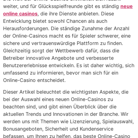
weiter, und für Glücksspielfreunde gibt es ständig
neue
online casinos
, die ihre Dienste anbieten. Diese
Entwicklung bietet sowohl Chancen als auch
Herausforderungen. Die ständige Zunahme der Anzahl
der Online-Casinos macht es für Spieler schwerer, eine
sichere und vertrauenswürdige Plattform zu finden.
Gleichzeitig sorgt der Wettbewerb dafür, dass die
Betreiber innovative Angebote und verbesserte
Benutzererlebnisse entwickeln. Es ist daher wichtig, sich
umfassend zu informieren, bevor man sich für ein
Online-Casino entscheidet.
Dieser Artikel beleuchtet die wichtigsten Aspekte, die
bei der Auswahl eines neuen Online-Casinos zu
beachten sind, und gibt einen Überblick über die
aktuellen Trends und Innovationen in der Branche. Wir
werden uns mit Themen wie Lizenzierung, Spielauswahl,
Bonusangeboten, Sicherheit und Kundenservice
befassen, um Ihnen zu helfen, das beste Online-Casino