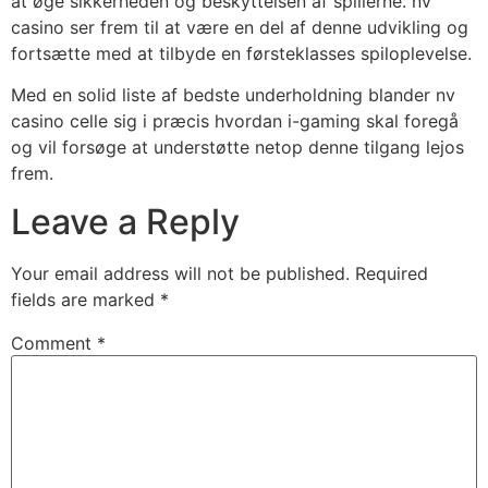
at øge sikkerheden og beskyttelsen af spillerne. nv
casino ser frem til at være en del af denne udvikling og
fortsætte med at tilbyde en førsteklasses spiloplevelse.
Med en solid liste af bedste underholdning blander nv
casino celle sig i præcis hvordan i-gaming skal foregå
og vil forsøge at understøtte netop denne tilgang lejos
frem.
Leave a Reply
Your email address will not be published.
Required
fields are marked
*
Comment
*