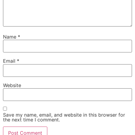
Name
*
Email
*
Website
Save my name, email, and website in this browser for
the next time I comment.