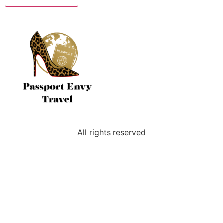
All rights reserved