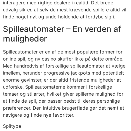
interagere med rigtige dealere i realtid. Det brede
udvalg sikrer, at selv de mest krævende spillere altid vil
finde noget nyt og underholdende at fordybe sig i.
Spilleautomater – En verden af
muligheder
Spilleautomater er en af de mest populære former for
online spil, og nv casino skuffer ikke på dette område.
Med hundredvis af forskellige spilleautomater at vælge
imellem, herunder progressive jackpots med potentielt
enorme gevinster, er der altid fristende muligheder at
udforske. Spilleautomaterne kommer i forskellige
temaer og stilarter, hvilket giver spillerne mulighed for
at finde de spil, der passer bedst til deres personlige
præferencer. Den intuitive brugerflade gør det nemt at
navigere og finde nye favoritter.
Spiltype