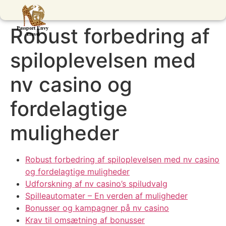
Robust forbedring af
spiloplevelsen med
nv casino og
fordelagtige
muligheder
Robust forbedring af spiloplevelsen med nv casino
og fordelagtige muligheder
Udforskning af nv casino’s spiludvalg
Spilleautomater – En verden af muligheder
Bonusser og kampagner på nv casino
Krav til omsætning af bonusser