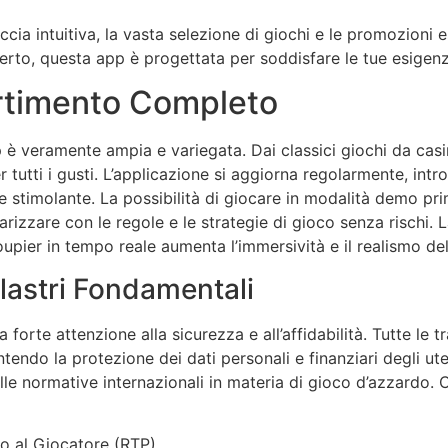
ccia intuitiva, la vasta selezione di giochi e le promozioni e
to, questa app è progettata per soddisfare le tue esigenze e
rtimento Completo
pp è veramente ampia e variegata. Dai classici giochi da casi
 tutti i gusti. L’applicazione si aggiorna regolarmente, int
e stimolante. La possibilità di giocare in modalità demo p
rizzare con le regole e le strategie di gioco senza rischi. L
oupier in tempo reale aumenta l’immersività e il realismo del
ilastri Fondamentali
a forte attenzione alla sicurezza e all’affidabilità. Tutte le
antendo la protezione dei dati personali e finanziari degli ute
lle normative internazionali in materia di gioco d’azzardo. C
o al Giocatore (RTP)