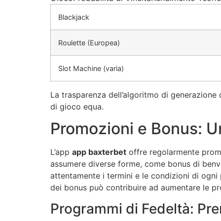
Blackjack
Roulette (Europea)
Slot Machine (varia)
La trasparenza dell’algoritmo di generazione d
di gioco equa.
Promozioni e Bonus: U
L’app
app baxterbet
offre regolarmente promo
assumere diverse forme, come bonus di benvenu
attentamente i termini e le condizioni di ogni
dei bonus può contribuire ad aumentare le prob
Programmi di Fedeltà: Prem