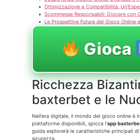
Ottimizzazione e Compatibilità: Un’Espe
Scommesse Responsabili: Giocare con 
Le Prospettive Future del Gioco Online e
Gioca
Ricchezza Bizant
baxterbet e le Nu
Nell’era digitale, il mondo del gioco online è
piattaforme disponibili, spicca l’
app baxterbe
guida esplorerà le caratteristiche principali 
sicurezza.