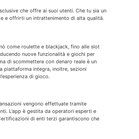
sclusive che offre ai suoi utenti. Che tu sia un
 offrirti un intrattenimento di alta qualità.
nò come roulette e blackjack, fino alle slot
roducendo nuove funzionalità e giochi per
rima di scommettere con denaro reale è un
a piattaforma integra, inoltre, sezioni
l’esperienza di gioco.
 transazioni vengono effettuate tramite
nti. L’app è gestita da operatori esperti e
ertificazioni di enti terzi garantiscono che