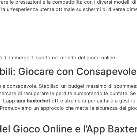
e le prestazioni e la compatibilità con i diversi modelli di d
fra un’esperienza utente ottimale su schermi di diverse dimen
à di immergerti subito nel mondo del gioco online.
li: Giocare con Consapevol
 e consapevole. Stabilisci un budget massimo di scommess
ercare di recuperare le perdite aumentando le puntate. Se 
a. L’app
app baxterbet
offre strumenti per aiutarti a gestire 
e. Promuoviamo un approccio che metta la sicurezza del gioc
del Gioco Online e l’App Baxte