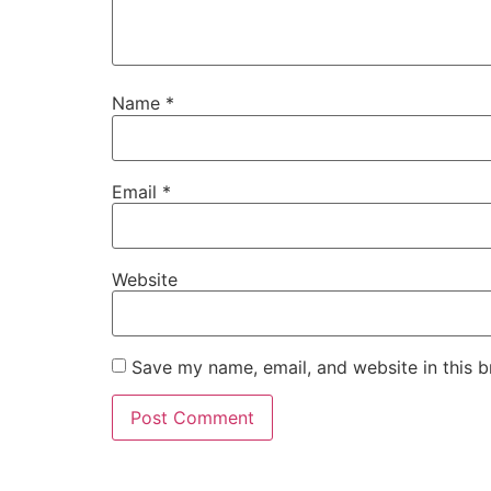
Name
*
Email
*
Website
Save my name, email, and website in this b