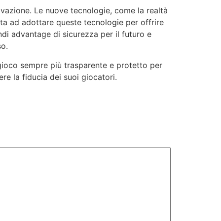
novazione. Le nuove tecnologie, come la realtà
nta ad adottare queste tecnologie per offrire
di advantage di sicurezza per il futuro e
so.
 gioco sempre più trasparente e protetto per
re la fiducia dei suoi giocatori.