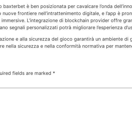
pp baxterbet è ben posizionata per cavalcare l’onda dell’in
 nuove frontiere nell’intrattenimento digitale, e l’app è pro
 immersive. L’integrazione di blockchain provider offre gran
ano segnali personalizzati potrà migliorare l’esperienza d’u
ntazione e alla sicurezza del gioco garantirà un ambiente di
tire nella sicurezza e nella conformità normativa per mantene
uired fields are marked
*