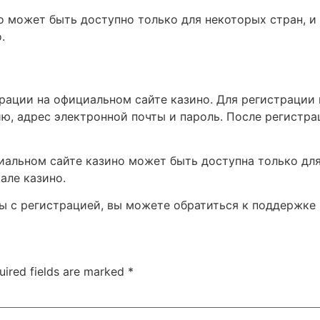
но может быть доступно только для некоторых стран, и
.
страции на официальном сайте казино. Для регистрации
ю, адрес электронной почты и пароль. После регистр
иальном сайте казино может быть доступна только для
але казино.
ы с регистрацией, вы можете обратиться к поддержке P
uired fields are marked
*