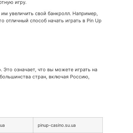
ртную игру.
 им увеличить свой банкролл. Например,
о отличный способ начать играть в Pin Up
. Это означает, что вы можете играть на
 большинства стран, включая Россию,
.ua
pinup-casino.su.ua