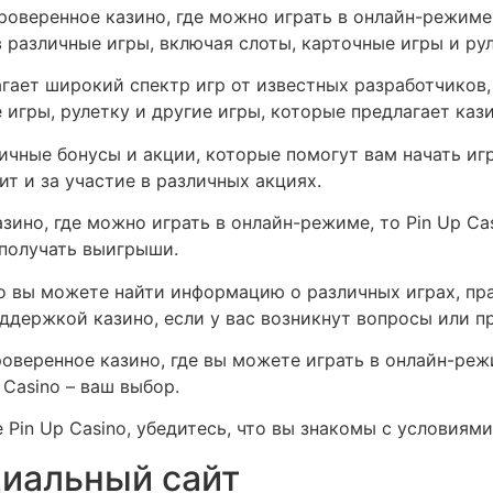
оверенное казино, где можно играть в онлайн-режиме, 
 различные игры, включая слоты, карточные игры и рул
агает широкий спектр игр от известных разработчиков, 
е игры, рулетку и другие игры, которые предлагает кази
зличные бонусы и акции, которые помогут вам начать и
ит и за участие в различных акциях.
ино, где можно играть в онлайн-режиме, то Pin Up Ca
 получать выигрыши.
no вы можете найти информацию о различных играх, пра
оддержкой казино, если у вас возникнут вопросы или п
проверенное казино, где вы можете играть в онлайн-р
 Casino – ваш выбор.
Pin Up Casino, убедитесь, что вы знакомы с условиями
циальный сайт