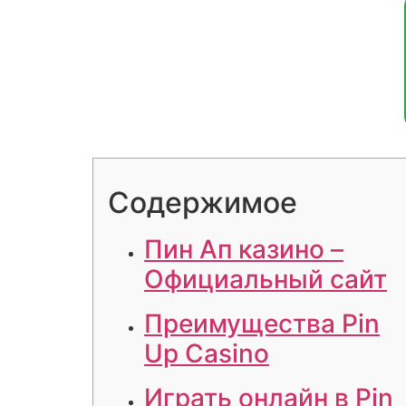
Содержимое
Пин Ап казино –
Официальный сайт
Преимущества Pin
Up Casino
Играть онлайн в Pin