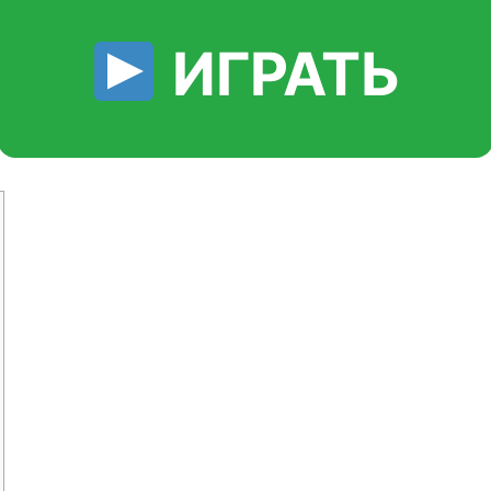
ИГРАТЬ