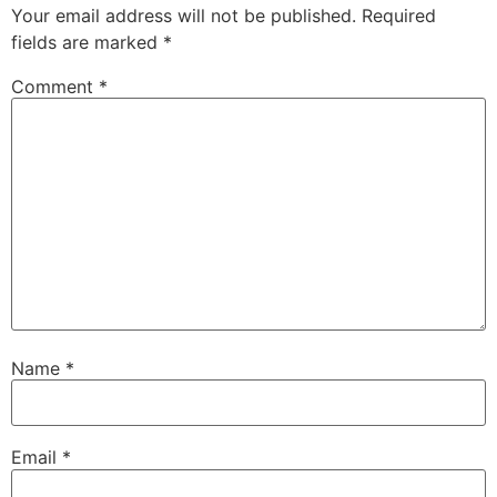
Your email address will not be published.
Required
fields are marked
*
Comment
*
Name
*
Email
*