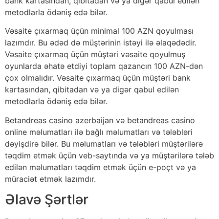
bank kartasından, qibitadan və ya digər qabul edilən
metodlarla ödəniş edə bilər.
Vəsaite çıxarmaq üçün minimal 100 AZN qoyulması
lazımdır. Bu ədəd də müştərinin istəyi ilə əlaqədədir.
Vəsaite çıxarmaq üçün müştəri vəsaite qoyulmuş
oyunlarda əhatə etdiyi toplam qazancın 100 AZN-dən
çox olmalıdır. Vəsaite çıxarmaq üçün müştəri bank
kartasından, qibitadan və ya digər qabul edilən
metodlarla ödəniş edə bilər.
Betandreas casino azerbaijan və betandreas casino
online məlumatları ilə bağlı məlumatları və tələbləri
dəyişdirə bilər. Bu məlumatları və tələbləri müştərilərə
təqdim etmək üçün veb-saytında və ya müştərilərə tələb
edilən məlumatları təqdim etmək üçün e-poçt və ya
müraciət etmək lazımdır.
Əlavə Şərtlər