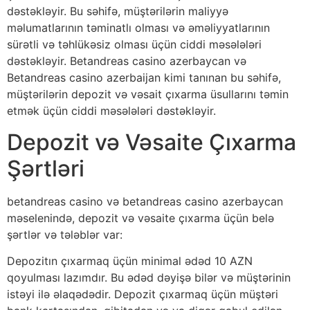
dəstəkləyir. Bu səhifə, müştərilərin maliyyə
məlumatlarının təminatlı olması və əməliyyatlarının
sürətli və təhlükəsiz olması üçün ciddi məsələləri
dəstəkləyir. Betandreas casino azerbaycan və
Betandreas casino azerbaijan kimi tanınan bu səhifə,
müştərilərin depozit və vəsait çıxarma üsullarını təmin
etmək üçün ciddi məsələləri dəstəkləyir.
Depozit və Vəsaite Çıxarma
Şərtləri
betandreas casino və betandreas casino azerbaycan
məselenində, depozit və vəsaite çıxarma üçün belə
şərtlər və tələblər var:
Depozitın çıxarmaq üçün minimal ədəd 10 AZN
qoyulması lazımdır. Bu ədəd dəyişə bilər və müştərinin
istəyi ilə əlaqədədir. Depozit çıxarmaq üçün müştəri