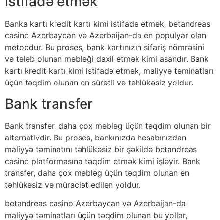
istifadə etmək
Banka kartı kredit kartı kimi istifadə etmək, betandreas
casino Azerbaycan və Azerbaijan-da en populyar olan
metoddur. Bu proses, bank kartınızın sifariş nömrəsini
və tələb olunan məbləği daxil etmək kimi asandır. Bank
kartı kredit kartı kimi istifadə etmək, maliyyə təminatları
üçün təqdim olunan en sürətli və təhlükəsiz yoldur.
Bank transfer
Bank transfer, daha çox məbləg üçün təqdim olunan bir
alternativdir. Bu proses, bankınızda hesabınızdan
maliyyə təminatını təhlükəsiz bir şəkildə betandreas
casino platformasına təqdim etmək kimi işləyir. Bank
transfer, daha çox məbləg üçün təqdim olunan en
təhlükəsiz və müraciət edilən yoldur.
betandreas casino Azerbaycan və Azerbaijan-da
maliyyə təminatları üçün təqdim olunan bu yollar,