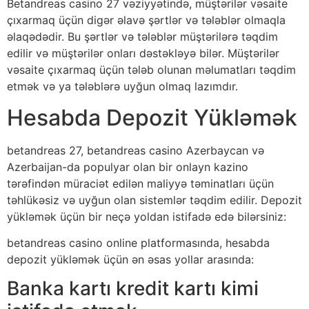
Betandreas casino 27 vəziyyətində, müştərilər vəsaite
çıxarmaq üçün digər əlavə şərtlər və tələblər olmaqla
əlaqədədir. Bu şərtlər və tələblər müştərilərə təqdim
edilir və müştərilər onları dəstəkləyə bilər. Müştərilər
vəsaite çıxarmaq üçün tələb olunan məlumatları təqdim
etmək və ya tələblərə uyğun olmaq lazımdır.
Hesabda Depozit Yükləmək
betandreas 27, betandreas casino Azerbaycan və
Azerbaijan-da populyar olan bir onlayn kazino
tərəfindən müraciət edilən maliyyə təminatları üçün
təhlükəsiz və uyğun olan sistemlər təqdim edilir. Depozit
yükləmək üçün bir neçə yoldan istifadə edə bilərsiniz:
betandreas casino online platformasında, hesabda
depozit yükləmək üçün ən əsas yollar arasında:
Banka kartı kredit kartı kimi