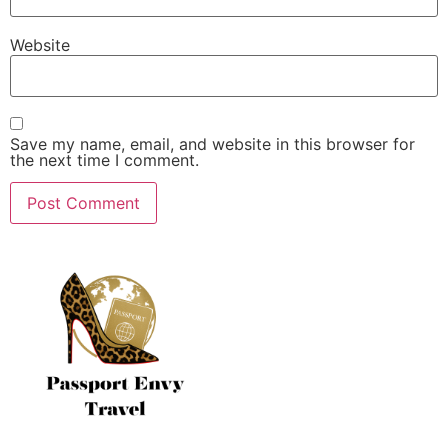
Website
Save my name, email, and website in this browser for
the next time I comment.