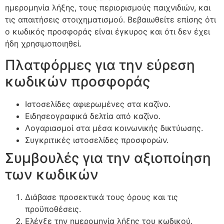
ημερομηνία λήξης, τους περιορισμούς παιχνιδιών, και
τις απαιτήσεις στοιχηματισμού. Βεβαιωθείτε επίσης ότι
ο κωδικός προσφοράς είναι έγκυρος και ότι δεν έχει
ήδη χρησιμοποιηθεί.
Πλατφόρμες για την εύρεση
κωδικών προσφοράς
Ιστοσελίδες αφιερωμένες στα καζίνο.
Ειδησεογραφικά δελτία από καζίνο.
Λογαριασμοί στα μέσα κοινωνικής δικτύωσης.
Συγκριτικές ιστοσελίδες προσφορών.
Συμβουλές για την αξιοποίηση
των κωδικών
Διάβασε προσεκτικά τους όρους και τις
προϋποθέσεις.
Ελέγξε την ημερομηνία λήξης του κωδικού.