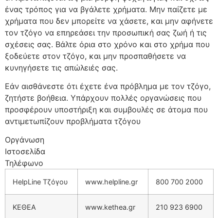
ένας τρόπος για να βγάλετε χρήματα. Μην παίζετε με
χρήματα που δεν μπορείτε να χάσετε, και μην αφήνετε
τον τζόγο να επηρεάσει την προσωπική σας ζωή ή τις
σχέσεις σας. Βάλτε όρια στο χρόνο και στο χρήμα που
ξοδεύετε στον τζόγο, και μην προσπαθήσετε να
κυνηγήσετε τις απώλειές σας.
Εάν αισθάνεστε ότι έχετε ένα πρόβλημα με τον τζόγο,
ζητήστε βοήθεια. Υπάρχουν πολλές οργανώσεις που
προσφέρουν υποστήριξη και συμβουλές σε άτομα που
αντιμετωπίζουν προβλήματα τζόγου
Οργάνωση
Ιστοσελίδα
Τηλέφωνο
HelpLine Τζόγου
www.helpline.gr
800 700 2000
ΚΕΘΕΑ
www.kethea.gr
210 923 6900