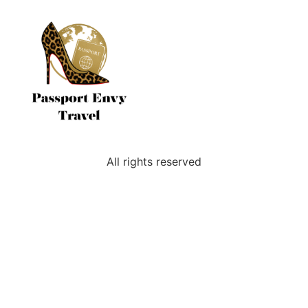
All rights reserved