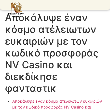
Αποκάλυψε έναν
κόσμο ατέλειωτων
ευκαιριών με τον
κωδικό προσφοράς
NV Casino και
διεκδίκησε
φανταστικ
Αποκάλυψε έναν κόσμο ατέλειωτων ευκαιριών
με τον κωδικό προσφοράς NV Casino και