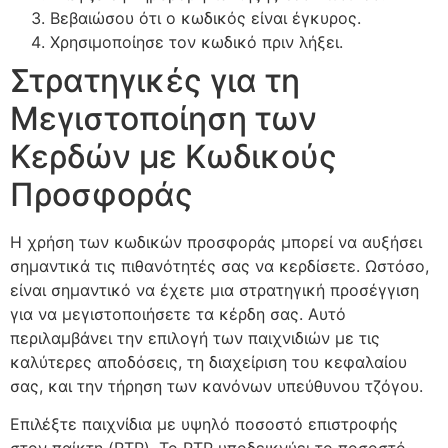
Βεβαιώσου ότι ο κωδικός είναι έγκυρος.
Χρησιμοποίησε τον κωδικό πριν λήξει.
Στρατηγικές για τη
Μεγιστοποίηση των
Κερδών με Κωδικούς
Προσφοράς
Η χρήση των κωδικών προσφοράς μπορεί να αυξήσει
σημαντικά τις πιθανότητές σας να κερδίσετε. Ωστόσο,
είναι σημαντικό να έχετε μια στρατηγική προσέγγιση
για να μεγιστοποιήσετε τα κέρδη σας. Αυτό
περιλαμβάνει την επιλογή των παιχνιδιών με τις
καλύτερες αποδόσεις, τη διαχείριση του κεφαλαίου
σας, και την τήρηση των κανόνων υπεύθυνου τζόγου.
Επιλέξτε παιχνίδια με υψηλό ποσοστό επιστροφής