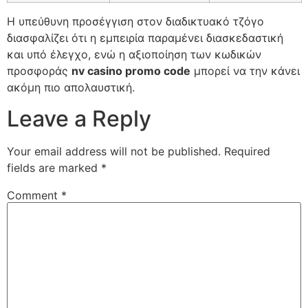
Η υπεύθυνη προσέγγιση στον διαδικτυακό τζόγο
διασφαλίζει ότι η εμπειρία παραμένει διασκεδαστική
και υπό έλεγχο, ενώ η αξιοποίηση των κωδικών
προσφοράς
nv casino promo code
μπορεί να την κάνει
ακόμη πιο απολαυστική.
Leave a Reply
Your email address will not be published.
Required
fields are marked
*
Comment
*