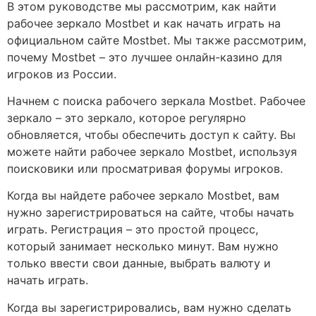
В этом руководстве мы рассмотрим, как найти
рабочее зеркало Mostbet и как начать играть на
официальном сайте Mostbet. Мы также рассмотрим,
почему Mostbet – это лучшее онлайн-казино для
игроков из России.
Начнем с поиска рабочего зеркала Mostbet. Рабочее
зеркало – это зеркало, которое регулярно
обновляется, чтобы обеспечить доступ к сайту. Вы
можете найти рабочее зеркало Mostbet, используя
поисковики или просматривая форумы игроков.
Когда вы найдете рабочее зеркало Mostbet, вам
нужно зарегистрироваться на сайте, чтобы начать
играть. Регистрация – это простой процесс,
который занимает несколько минут. Вам нужно
только ввести свои данные, выбрать валюту и
начать играть.
Когда вы зарегистрировались, вам нужно сделать