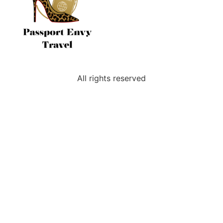
All rights reserved