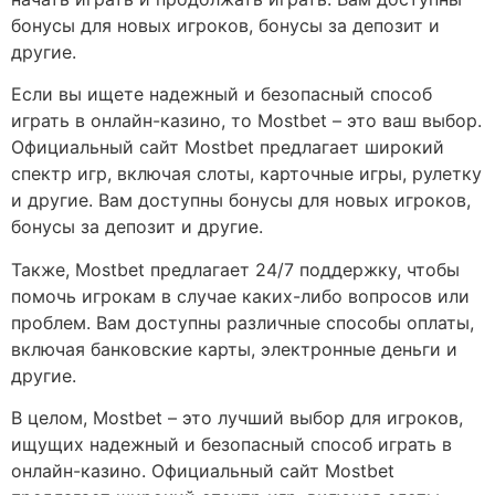
бонусы для новых игроков, бонусы за депозит и
другие.
Если вы ищете надежный и безопасный способ
играть в онлайн-казино, то Mostbet – это ваш выбор.
Официальный сайт Mostbet предлагает широкий
спектр игр, включая слоты, карточные игры, рулетку
и другие. Вам доступны бонусы для новых игроков,
бонусы за депозит и другие.
Также, Mostbet предлагает 24/7 поддержку, чтобы
помочь игрокам в случае каких-либо вопросов или
проблем. Вам доступны различные способы оплаты,
включая банковские карты, электронные деньги и
другие.
В целом, Mostbet – это лучший выбор для игроков,
ищущих надежный и безопасный способ играть в
онлайн-казино. Официальный сайт Mostbet