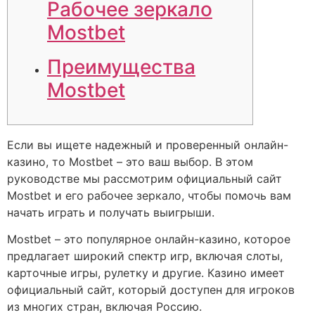
Рабочее зеркало
Mostbet
Преимущества
Mostbet
Если вы ищете надежный и проверенный онлайн-
казино, то Mostbet – это ваш выбор. В этом
руководстве мы рассмотрим официальный сайт
Mostbet и его рабочее зеркало, чтобы помочь вам
начать играть и получать выигрыши.
Mostbet – это популярное онлайн-казино, которое
предлагает широкий спектр игр, включая слоты,
карточные игры, рулетку и другие. Казино имеет
официальный сайт, который доступен для игроков
из многих стран, включая Россию.