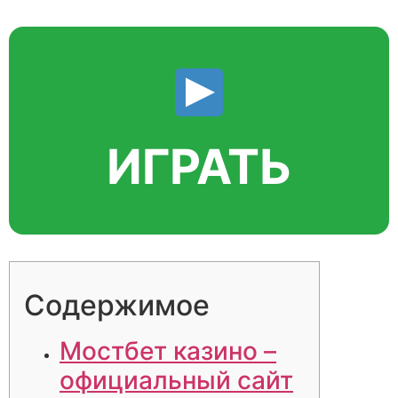
ИГРАТЬ
Содержимое
Мостбет казино –
официальный сайт