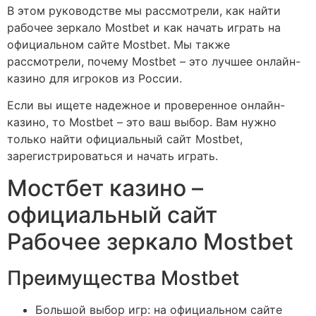
В этом руководстве мы рассмотрели, как найти
рабочее зеркало Mostbet и как начать играть на
официальном сайте Mostbet. Мы также
рассмотрели, почему Mostbet – это лучшее онлайн-
казино для игроков из России.
Если вы ищете надежное и проверенное онлайн-
казино, то Mostbet – это ваш выбор. Вам нужно
только найти официальный сайт Mostbet,
зарегистрироваться и начать играть.
Мостбет казино –
официальный сайт
Рабочее зеркало Mostbet
Преимущества Mostbet
Большой выбор игр: на официальном сайте