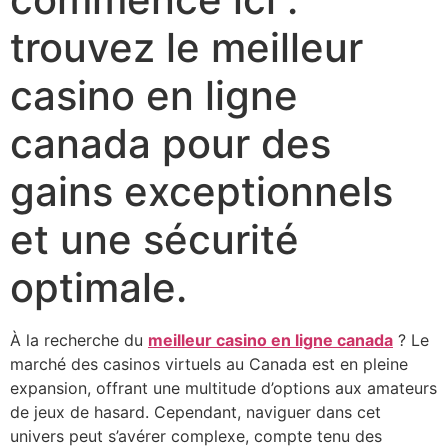
trouvez le meilleur
casino en ligne
canada pour des
gains exceptionnels
et une sécurité
optimale.
À la recherche du
meilleur casino en ligne canada
? Le
marché des casinos virtuels au Canada est en pleine
expansion, offrant une multitude d’options aux amateurs
de jeux de hasard. Cependant, naviguer dans cet
univers peut s’avérer complexe, compte tenu des