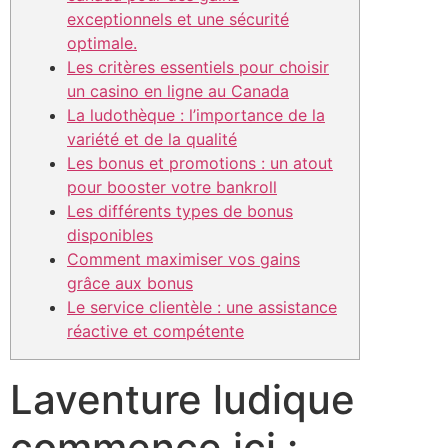
exceptionnels et une sécurité
optimale.
Les critères essentiels pour choisir
un casino en ligne au Canada
La ludothèque : l’importance de la
variété et de la qualité
Les bonus et promotions : un atout
pour booster votre bankroll
Les différents types de bonus
disponibles
Comment maximiser vos gains
grâce aux bonus
Le service clientèle : une assistance
réactive et compétente
Laventure ludique
commence ici :