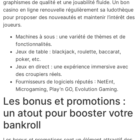
graphismes de qualité et une jouabilité fluide. Un bon
casino en ligne renouvelle régulièrement sa ludothèque
pour proposer des nouveautés et maintenir l’intérêt des
joueurs.
Machines à sous : une variété de thèmes et de
fonctionnalités.
Jeux de table : blackjack, roulette, baccarat,
poker, etc.
Jeux en direct : une expérience immersive avec
des croupiers réels.
Fournisseurs de logiciels réputés : NetEnt,
Microgaming, Play’n GO, Evolution Gaming.
Les bonus et promotions :
un atout pour booster votre
bankroll
Les bonus et promotions sont un élément attractif des