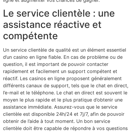
Le service clientèle : une
assistance réactive et
compétente
Un service clientèle de qualité est un élément essentiel
d’un casino en ligne fiable. En cas de problème ou de
question, il est important de pouvoir contacter
rapidement et facilement un support compétent et
réactif. Les casinos en ligne proposent généralement
différents canaux de support, tels que le chat en direct,
l’e-mail et le téléphone. Le chat en direct est souvent le
moyen le plus rapide et le plus pratique d’obtenir une
assistance immédiate. Assurez-vous que le service
clientèle est disponible 24h/24 et 7j/7, afin de pouvoir
obtenir de l’aide à tout moment. Un bon service
clientèle doit être capable de répondre à vos questions