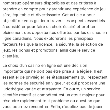
nombreux opérateurs disponibles et des critères à
prendre en compte pour garantir une expérience de jeu
sûre, équitable et divertissante. Cet article a pour
objectif de vous guider à travers les aspects essentiels
à considérer pour faire un choix éclairé et profiter
pleinement des opportunités offertes par les casinos en
ligne canadiens. Nous explorerons les principaux
facteurs tels que la licence, la sécurité, la sélection de
jeux, les bonus et promotions, ainsi que le service
clientèle.
Le choix d’un casino en ligne est une décision
importante qui ne doit pas être prise à la légère. Il est
essentiel de privilégier les établissements qui respectent
les normes de sécurité en vigueur et qui proposent une
ludothèque variée et attrayante. En outre, un service
clientèle réactif et compétent est un atout majeur pour
résoudre rapidement tout problème ou question que
vous pourriez rencontrer. Enfin, n’oubliez pas de jouer