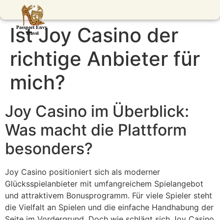
Ist Joy Casino der
richtige Anbieter für
mich?
Joy Casino im Überblick:
Was macht die Plattform
besonders?
Joy Casino positioniert sich als moderner
Glücksspielanbieter mit umfangreichem Spielangebot
und attraktivem Bonusprogramm. Für viele Spieler steht
die Vielfalt an Spielen und die einfache Handhabung der
Seite im Vordergrund. Doch wie schlägt sich Joy Casino