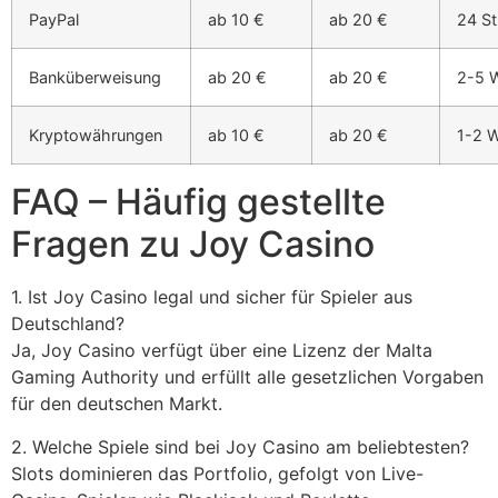
PayPal
ab 10 €
ab 20 €
24 S
Banküberweisung
ab 20 €
ab 20 €
2-5 
Kryptowährungen
ab 10 €
ab 20 €
1-2 
FAQ – Häufig gestellte
Fragen zu Joy Casino
1. Ist Joy Casino legal und sicher für Spieler aus
Deutschland?
Ja, Joy Casino verfügt über eine Lizenz der Malta
Gaming Authority und erfüllt alle gesetzlichen Vorgaben
für den deutschen Markt.
2. Welche Spiele sind bei Joy Casino am beliebtesten?
Slots dominieren das Portfolio, gefolgt von Live-