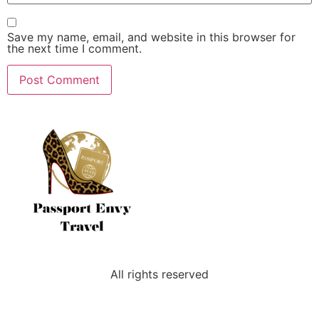
Save my name, email, and website in this browser for
the next time I comment.
All rights reserved