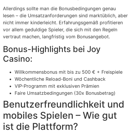
Allerdings sollte man die Bonusbedingungen genau
lesen – die Umsatzanforderungen sind marktüblich, aber
nicht immer kinderleicht. Erfahrungsgemäß profitieren
vor allem geduldige Spieler, die sich mit den Regeln
vertraut machen, langfristig vom Bonusangebot.
Bonus-Highlights bei Joy
Casino:
Willkommensbonus mit bis zu 500 € + Freispiele
Wöchentliche Reload-Boni und Cashback
VIP-Programm mit exklusiven Prämien
Faire Umsatzbedingungen (30x Bonusbetrag)
Benutzerfreundlichkeit und
mobiles Spielen – Wie gut
ist die Plattform?