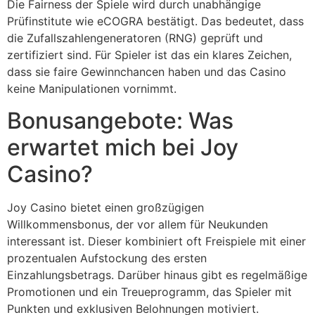
Die Fairness der Spiele wird durch unabhängige
Prüfinstitute wie eCOGRA bestätigt. Das bedeutet, dass
die Zufallszahlengeneratoren (RNG) geprüft und
zertifiziert sind. Für Spieler ist das ein klares Zeichen,
dass sie faire Gewinnchancen haben und das Casino
keine Manipulationen vornimmt.
Bonusangebote: Was
erwartet mich bei Joy
Casino?
Joy Casino bietet einen großzügigen
Willkommensbonus, der vor allem für Neukunden
interessant ist. Dieser kombiniert oft Freispiele mit einer
prozentualen Aufstockung des ersten
Einzahlungsbetrags. Darüber hinaus gibt es regelmäßige
Promotionen und ein Treueprogramm, das Spieler mit
Punkten und exklusiven Belohnungen motiviert.