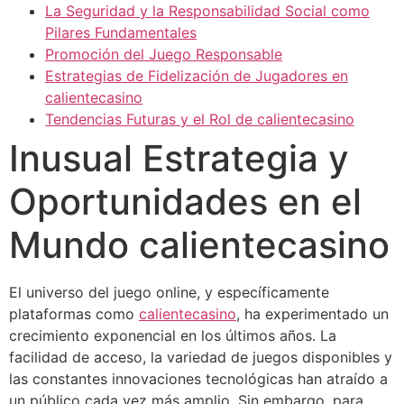
La Seguridad y la Responsabilidad Social como
Pilares Fundamentales
Promoción del Juego Responsable
Estrategias de Fidelización de Jugadores en
calientecasino
Tendencias Futuras y el Rol de calientecasino
Inusual Estrategia y
Oportunidades en el
Mundo calientecasino
El universo del juego online, y específicamente
plataformas como
calientecasino
, ha experimentado un
crecimiento exponencial en los últimos años. La
facilidad de acceso, la variedad de juegos disponibles y
las constantes innovaciones tecnológicas han atraído a
un público cada vez más amplio. Sin embargo, para