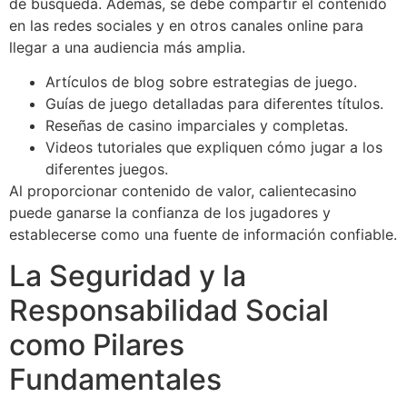
de búsqueda. Además, se debe compartir el contenido
en las redes sociales y en otros canales online para
llegar a una audiencia más amplia.
Artículos de blog sobre estrategias de juego.
Guías de juego detalladas para diferentes títulos.
Reseñas de casino imparciales y completas.
Videos tutoriales que expliquen cómo jugar a los
diferentes juegos.
Al proporcionar contenido de valor, calientecasino
puede ganarse la confianza de los jugadores y
establecerse como una fuente de información confiable.
La Seguridad y la
Responsabilidad Social
como Pilares
Fundamentales