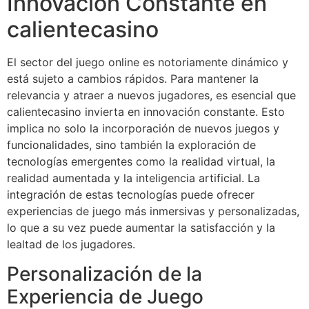
Innovación Constante en
calientecasino
El sector del juego online es notoriamente dinámico y
está sujeto a cambios rápidos. Para mantener la
relevancia y atraer a nuevos jugadores, es esencial que
calientecasino invierta en innovación constante. Esto
implica no solo la incorporación de nuevos juegos y
funcionalidades, sino también la exploración de
tecnologías emergentes como la realidad virtual, la
realidad aumentada y la inteligencia artificial. La
integración de estas tecnologías puede ofrecer
experiencias de juego más inmersivas y personalizadas,
lo que a su vez puede aumentar la satisfacción y la
lealtad de los jugadores.
Personalización de la
Experiencia de Juego