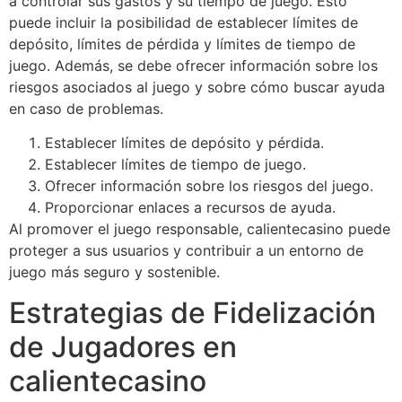
a controlar sus gastos y su tiempo de juego. Esto
puede incluir la posibilidad de establecer límites de
depósito, límites de pérdida y límites de tiempo de
juego. Además, se debe ofrecer información sobre los
riesgos asociados al juego y sobre cómo buscar ayuda
en caso de problemas.
Establecer límites de depósito y pérdida.
Establecer límites de tiempo de juego.
Ofrecer información sobre los riesgos del juego.
Proporcionar enlaces a recursos de ayuda.
Al promover el juego responsable, calientecasino puede
proteger a sus usuarios y contribuir a un entorno de
juego más seguro y sostenible.
Estrategias de Fidelización
de Jugadores en
calientecasino