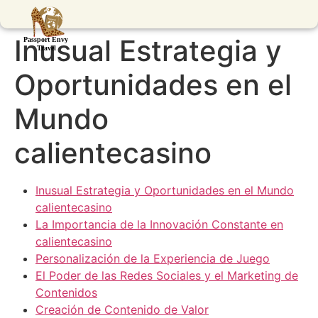
Inusual Estrategia y
Oportunidades en el
Mundo
calientecasino
Inusual Estrategia y Oportunidades en el Mundo
calientecasino
La Importancia de la Innovación Constante en
calientecasino
Personalización de la Experiencia de Juego
El Poder de las Redes Sociales y el Marketing de
Contenidos
Creación de Contenido de Valor