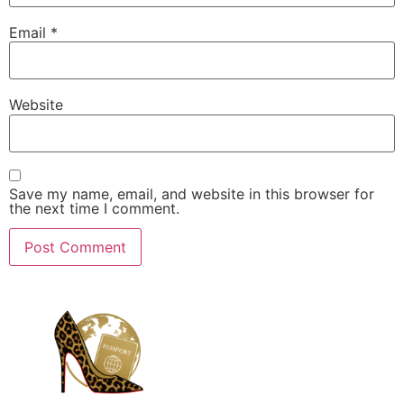
Email
*
Website
Save my name, email, and website in this browser for
the next time I comment.