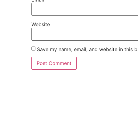
Website
Save my name, email, and website in this b