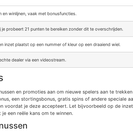
n en winlijnen, vaak met bonusfuncties.
 je probeert 21 punten te bereiken zonder dit te overschrijden.
een inzet plaatst op een nummer of kleur op een draaiend wiel.
echte dealer via een videostream.
s
onussen en promoties aan om nieuwe spelers aan te trekken
s, een stortingsbonus, gratis spins of andere speciale aa
voordat je deze accepteert. Let bijvoorbeeld op de inzetv
t je een reële kans om te winnen.
onussen