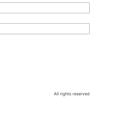
All rights reserved