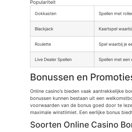
Populariteit
Gokkasten
Spellen met rolle
Blackjack
Kaartspel waarbij
Roulette
Spel waarbij je 
Live Dealer Spellen
Spellen met een 
Bonussen en Promotie
Online casino’s bieden vaak aantrekkelijke b
bonussen kunnen bestaan uit een welkomstbonu
voorwaarden van de bonus goed door te lezen 
maximale winstlimiet. Een eerlijke bonus bied
Soorten Online Casino B