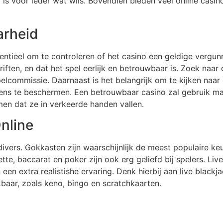
er is voor ieder wat wils. Bovendien bieden veel online casi
arheid
ssentieel om te controleren of het casino een geldige vergu
iften, en dat het spel eerlijk en betrouwbaar is. Zoek naar 
lcommissie. Daarnaast is het belangrijk om te kijken naar 
vens te beschermen. Een betrouwbaar casino zal gebruik 
en dat ze in verkeerde handen vallen.
nline
ivers. Gokkasten zijn waarschijnlijk de meest populaire ke
ette, baccarat en poker zijn ook erg geliefd bij spelers. Liv
een extra realistishe ervaring. Denk hierbij aan live blackja
kbaar, zoals keno, bingo en scratchkaarten.