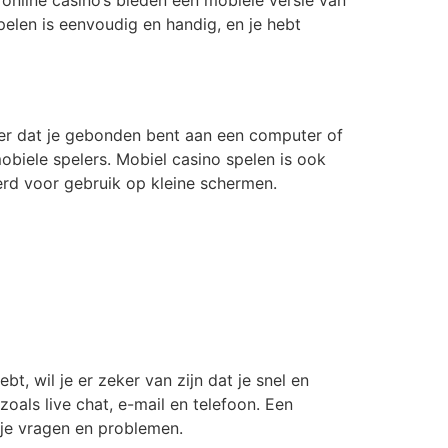
elen is eenvoudig en handig, en je hebt
nder dat je gebonden bent aan een computer of
obiele spelers. Mobiel casino spelen is ook
eerd voor gebruik op kleine schermen.
t, wil je er zeker van zijn dat je snel en
zoals live chat, e-mail en telefoon. Een
 je vragen en problemen.