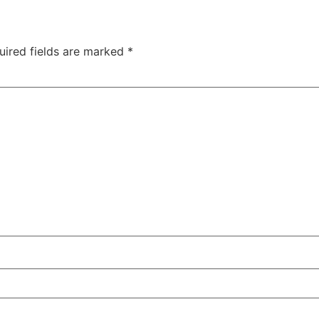
uired fields are marked
*