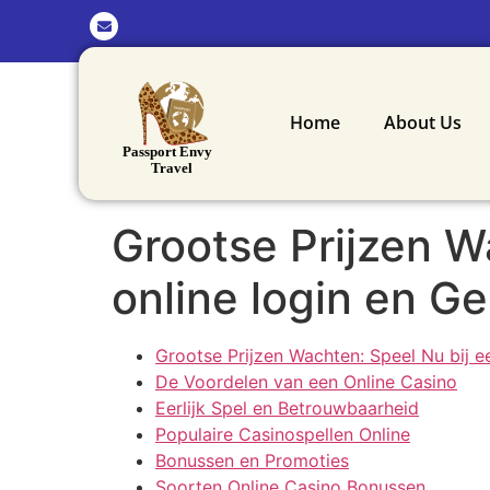
Home
About Us
Grootse Prijzen W
online login en G
Grootse Prijzen Wachten: Speel Nu bij ee
De Voordelen van een Online Casino
Eerlijk Spel en Betrouwbaarheid
Populaire Casinospellen Online
Bonussen en Promoties
Soorten Online Casino Bonussen