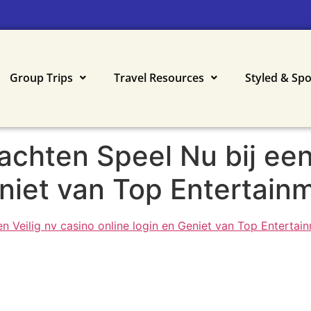
Group Trips
Travel Resources
Styled & Sp
achten Speel Nu bij een
eniet van Top Entertain
n Veilig nv casino online login en Geniet van Top Entertai