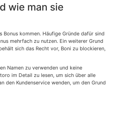
d wie man sie
ines Bonus kommen. Häufige Gründe dafür sind
nus mehrfach zu nutzen. Ein weiterer Grund
ehält sich das Recht vor, Boni zu blockieren,
ekten Namen zu verwenden und keine
ro im Detail zu lesen, um sich über alle
h an den Kundenservice wenden, um den Grund