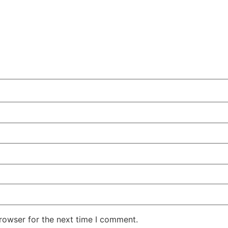
rowser for the next time I comment.