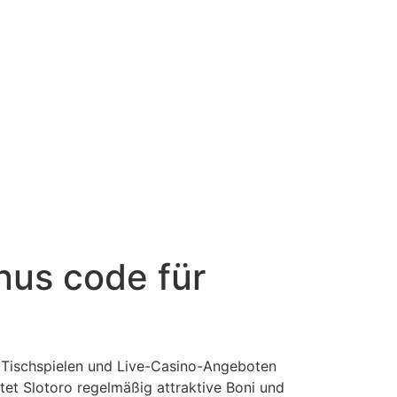
nus code für
n, Tischspielen und Live-Casino-Angeboten
et Slotoro regelmäßig attraktive Boni und