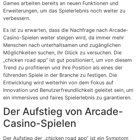
Games arbeiten bereits an neuen Funktionen und
Erweiterungen, um das Spielerlebnis noch weiter zu
verbessern.
Es ist zu erwarten, dass die Nachfrage nach Arcade-
Casino-Spielen weiter steigen wird, da immer mehr
Menschen nach unterhaltsamen und zugänglichen
Möglichkeiten suchen, ihr Glück zu versuchen. Die
„chicken road app“ ist gut positioniert, um von diesem
Trend zu profitieren und ihre Position als eines der
führenden Spiele in der Branche zu festigen. Die
Entwicklung wird weiterhin von dem Fokus auf
Innovation und Benutzerfreundlichkeit geleitet sein, um
ein immersives und faires Spielerlebnis zu garantieren.
Der Aufstieg von Arcade-
Casino-Spielen
Der Aufstieg der „chicken road app“ ist ein Symptom