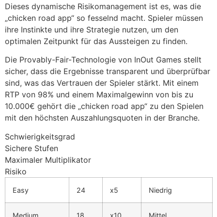
Dieses dynamische Risikomanagement ist es, was die
„chicken road app“ so fesselnd macht. Spieler müssen
ihre Instinkte und ihre Strategie nutzen, um den
optimalen Zeitpunkt für das Aussteigen zu finden.
Die Provably-Fair-Technologie von InOut Games stellt
sicher, dass die Ergebnisse transparent und überprüfbar
sind, was das Vertrauen der Spieler stärkt. Mit einem
RTP von 98% und einem Maximalgewinn von bis zu
10.000€ gehört die „chicken road app“ zu den Spielen
mit den höchsten Auszahlungsquoten in der Branche.
Schwierigkeitsgrad
Sichere Stufen
Maximaler Multiplikator
Risiko
Easy
24
x5
Niedrig
Medium
18
x10
Mittel