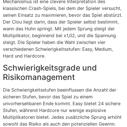
Mechanismus ist eine clevere Interpretation des
klassischen Crash-Spiels, bei dem der Spieler versucht,
seinen Einsatz zu maximieren, bevor das Spiel abstürzt.
Der Clou liegt darin, dass der Spieler selbst bestimmt,
wann das Huhn springt. Mit jedem Sprung steigt der
Multiplikator, beginnend bei x1,02, und die Spannung
steigt. Die Spieler haben die Wahl zwischen vier
verschiedenen Schwierigkeitsstufen: Easy, Medium,
Hard und Hardcore.
Schwierigkeitsgrade und
Risikomanagement
Die Schwierigkeitsstufen beeinflussen die Anzahl der
sicheren Stufen, bevor das Spiel zu einem
unvorhersehbaren Ende kommt. Easy bietet 24 sichere
Stufen, während Hardcore nur wenige explosive
Multiplikatoren bietet. Jedes zusätzliche Sprung erhöht
sowohl das Risiko als auch den potenziellen Gewinn.