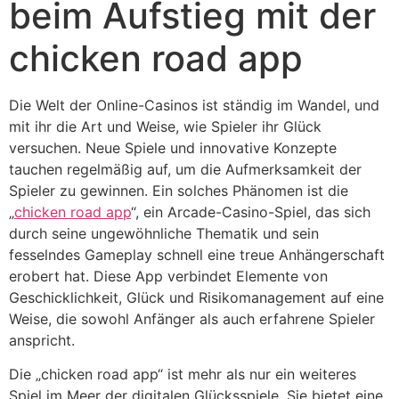
beim Aufstieg mit der
chicken road app
Die Welt der Online-Casinos ist ständig im Wandel, und
mit ihr die Art und Weise, wie Spieler ihr Glück
versuchen. Neue Spiele und innovative Konzepte
tauchen regelmäßig auf, um die Aufmerksamkeit der
Spieler zu gewinnen. Ein solches Phänomen ist die
„
chicken road app
“, ein Arcade-Casino-Spiel, das sich
durch seine ungewöhnliche Thematik und sein
fesselndes Gameplay schnell eine treue Anhängerschaft
erobert hat. Diese App verbindet Elemente von
Geschicklichkeit, Glück und Risikomanagement auf eine
Weise, die sowohl Anfänger als auch erfahrene Spieler
anspricht.
Die „chicken road app“ ist mehr als nur ein weiteres
Spiel im Meer der digitalen Glücksspiele. Sie bietet eine