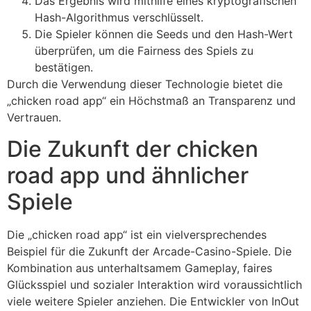
Das Ergebnis wird mithilfe eines kryptografischen
Hash-Algorithmus verschlüsselt.
Die Spieler können die Seeds und den Hash-Wert
überprüfen, um die Fairness des Spiels zu
bestätigen.
Durch die Verwendung dieser Technologie bietet die
„chicken road app“ ein Höchstmaß an Transparenz und
Vertrauen.
Die Zukunft der chicken
road app und ähnlicher
Spiele
Die „chicken road app“ ist ein vielversprechendes
Beispiel für die Zukunft der Arcade-Casino-Spiele. Die
Kombination aus unterhaltsamem Gameplay, faires
Glücksspiel und sozialer Interaktion wird voraussichtlich
viele weitere Spieler anziehen. Die Entwickler von InOut