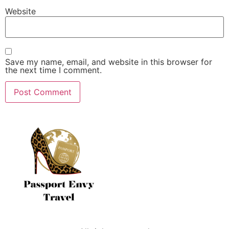
Website
Save my name, email, and website in this browser for
the next time I comment.