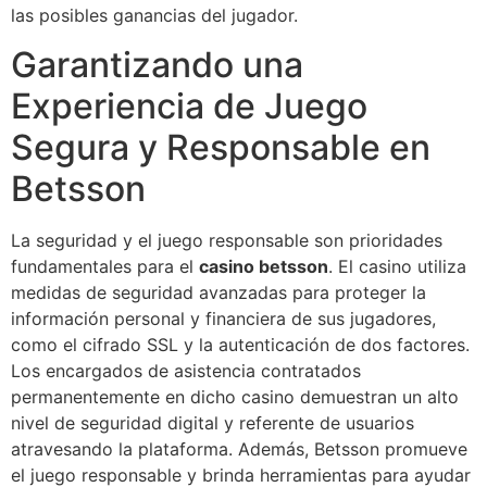
las posibles ganancias del jugador.
Garantizando una
Experiencia de Juego
Segura y Responsable en
Betsson
La seguridad y el juego responsable son prioridades
fundamentales para el
casino betsson
. El casino utiliza
medidas de seguridad avanzadas para proteger la
información personal y financiera de sus jugadores,
como el cifrado SSL y la autenticación de dos factores.
Los encargados de asistencia contratados
permanentemente en dicho casino demuestran un alto
nivel de seguridad digital y referente de usuarios
atravesando la plataforma. Además, Betsson promueve
el juego responsable y brinda herramientas para ayudar