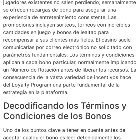
jugadores existentes no salen perdiendo; semanalmente
se ofrecen recargas de bono para asegurar una
experiencia de entretenimiento consistente. Las
promociones incluyen sorteos, torneos con increíbles
cantidades en juego y bonos de lealtad para
recompensar a sus clientes más fieles. El casino suele
comunicarlas por correo electrónico no solicitado con
parámetros fundamentales. Los términos y condiciones
aplican a cada bono particular, normalmente implicando
un Número de Rotación antes de liberar los recursos. La
consecuencia de la vasta variedad de incentivos hace
del Loyalty Program una parte fundamental de la
estrategia en la plataforma.
Decodificando los Términos y
Condiciones de los Bonos
Uno de los puntos clave a tener en cuenta antes de
aceptar cualquier bono es leer detenidamente los