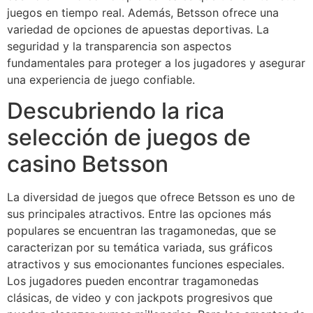
juegos en tiempo real. Además, Betsson ofrece una
variedad de opciones de apuestas deportivas. La
seguridad y la transparencia son aspectos
fundamentales para proteger a los jugadores y asegurar
una experiencia de juego confiable.
Descubriendo la rica
selección de juegos de
casino Betsson
La diversidad de juegos que ofrece Betsson es uno de
sus principales atractivos. Entre las opciones más
populares se encuentran las tragamonedas, que se
caracterizan por su temática variada, sus gráficos
atractivos y sus emocionantes funciones especiales.
Los jugadores pueden encontrar tragamonedas
clásicas, de video y con jackpots progresivos que