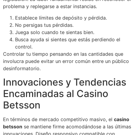
problema y replegarse a estar instancias.
Establece límites de depósito y pérdida.
No persigas tus pérdidas.
Juega solo cuando te sientas bien.
Busca ayuda si sientes que estás perdiendo el
control.
Controlar tu tiempo pensando en las cantidades que
involucra puede evitar un error común entre un público
desinformatorio.
Innovaciones y Tendencias
Encaminadas al Casino
Betsson
En términos de mercado competitivo masivo, el
casino
betsson
se mantiene firme acomodándose a las últimas
innovaciones. Diseño responsivo compatible con