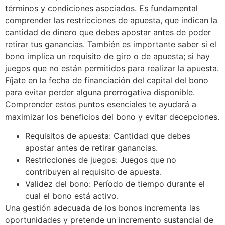
términos y condiciones asociados. Es fundamental
comprender las restricciones de apuesta, que indican la
cantidad de dinero que debes apostar antes de poder
retirar tus ganancias. También es importante saber si el
bono implica un requisito de giro o de apuesta; si hay
juegos que no están permitidos para realizar la apuesta.
Fíjate en la fecha de financiación del capital del bono
para evitar perder alguna prerrogativa disponible.
Comprender estos puntos esenciales te ayudará a
maximizar los beneficios del bono y evitar decepciones.
Requisitos de apuesta: Cantidad que debes
apostar antes de retirar ganancias.
Restricciones de juegos: Juegos que no
contribuyen al requisito de apuesta.
Validez del bono: Período de tiempo durante el
cual el bono está activo.
Una gestión adecuada de los bonos incrementa las
oportunidades y pretende un incremento sustancial de