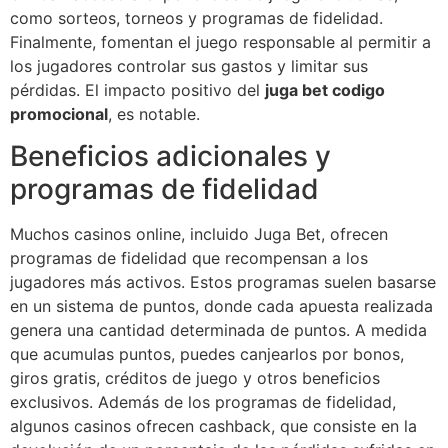
como sorteos, torneos y programas de fidelidad.
Finalmente, fomentan el juego responsable al permitir a
los jugadores controlar sus gastos y limitar sus
pérdidas. El impacto positivo del
juga bet codigo
promocional
, es notable.
Beneficios adicionales y
programas de fidelidad
Muchos casinos online, incluido Juga Bet, ofrecen
programas de fidelidad que recompensan a los
jugadores más activos. Estos programas suelen basarse
en un sistema de puntos, donde cada apuesta realizada
genera una cantidad determinada de puntos. A medida
que acumulas puntos, puedes canjearlos por bonos,
giros gratis, créditos de juego y otros beneficios
exclusivos. Además de los programas de fidelidad,
algunos casinos ofrecen cashback, que consiste en la