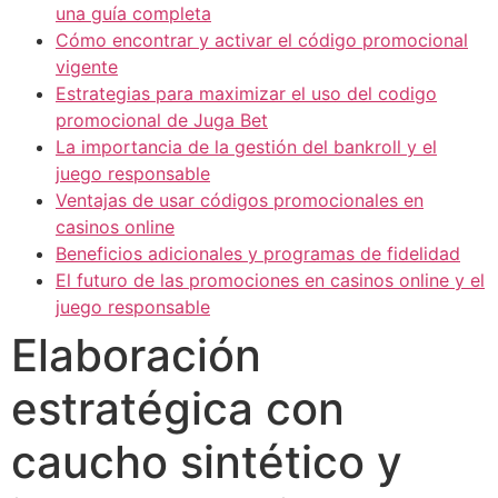
una guía completa
Cómo encontrar y activar el código promocional
vigente
Estrategias para maximizar el uso del codigo
promocional de Juga Bet
La importancia de la gestión del bankroll y el
juego responsable
Ventajas de usar códigos promocionales en
casinos online
Beneficios adicionales y programas de fidelidad
El futuro de las promociones en casinos online y el
juego responsable
Elaboración
estratégica con
caucho sintético y