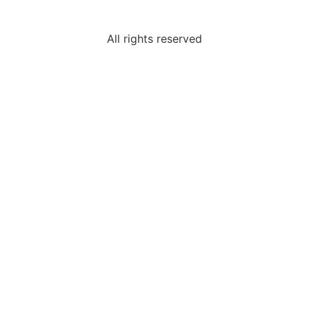
All rights reserved