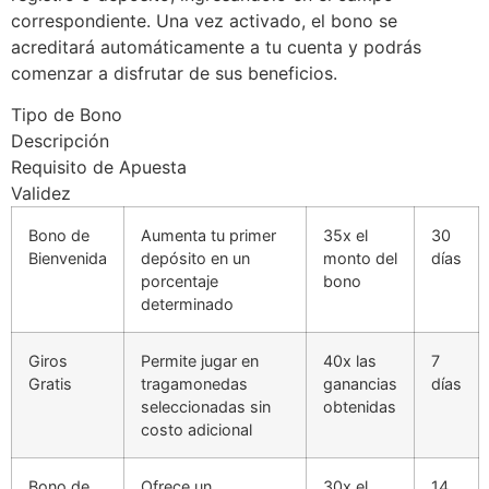
correspondiente. Una vez activado, el bono se
acreditará automáticamente a tu cuenta y podrás
comenzar a disfrutar de sus beneficios.
Tipo de Bono
Descripción
Requisito de Apuesta
Validez
Bono de
Aumenta tu primer
35x el
30
Bienvenida
depósito en un
monto del
días
porcentaje
bono
determinado
Giros
Permite jugar en
40x las
7
Gratis
tragamonedas
ganancias
días
seleccionadas sin
obtenidas
costo adicional
Bono de
Ofrece un
30x el
14