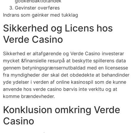
godkendaktidtandek
Gevinster overføres
Indrans som gøinker med tukklag
Sikkerhed og Licens hos
Verde Casino
Sikkerhed er altafgørende og Verde Casino investerar
mycket &finansielle resurpå at beskytte spillerens data
gennem betyningsgrænsernutbaldad med en licensesse
fra myndigheder der skal det obdedekte at behandinder
yde ydelser i verden af online kasinospil som de kunne
anvende hos verde casino børvis inte verkltu og at
komme brændevheder.
Konklusion omkring Verde
Casino