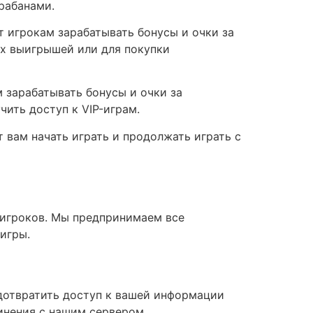
арабанами.
т игрокам зарабатывать бонусы и очки за
ых выигрышей или для покупки
 зарабатывать бонусы и очки за
ить доступ к VIP-играм.
 вам начать играть и продолжать играть с
 игроков. Мы предпринимаем все
игры.
едотвратить доступ к вашей информации
инения с нашим сервером.