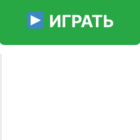
ИГРАТЬ