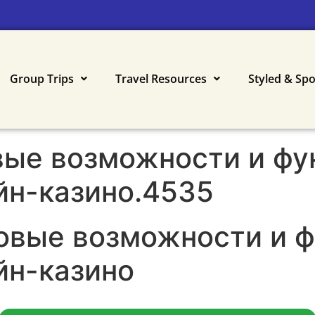
Group Trips
Travel Resources
Styled & Sp
овые возможности и фу
йн-казино.4535
гровые возможности и 
йн-казино