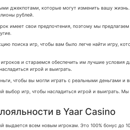
ыми джекпотами, которые могут изменить вашу жизнь. 
иллионы рублей.
грок имеет свои предпочтения, поэтому мы предлагаем
угие.
цию поиска игр, чтобы вам было легче найти игру, кот
игроков и стараемся обеспечить им лучшие условия д
насладиться игрой и выиграть.
ньги, чтобы вы могли играть с реальными деньгами и в
ый выбор игр, чтобы насладиться игрой и выиграть. Мы 
лояльности в Yaar Casino
ый выдается всем новым игрокам. Это 100% бонус до 1