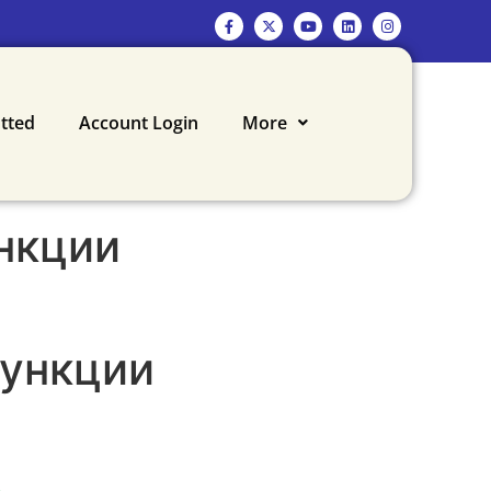
otted
Account Login
More
нкции
функции