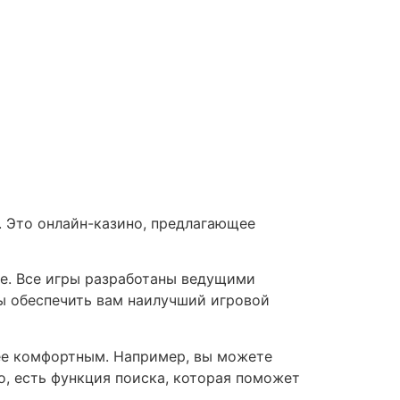
. Это онлайн-казино, предлагающее
гие. Все игры разработаны ведущими
бы обеспечить вам наилучший игровой
лее комфортным. Например, вы можете
о, есть функция поиска, которая поможет