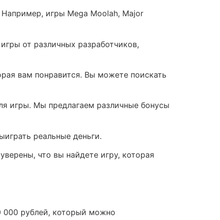
Например, игры Mega Moolah, Major
 игры от различных разработчиков,
орая вам понравится. Вы можете поискать
ля игры. Мы предлагаем различные бонусы
ыиграть реальные деньги.
уверены, что вы найдете игру, которая
0 000 рублей, который можно