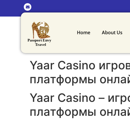
Home
About Us
Yaar Casino игр
платформы онла
Yaar Casino – и
платформы онла