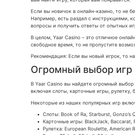
Если вы новичок в онлайн-казино, то не б
Например, есть раздел с инструкциями, ко
вопросы и получить ответы от опытных иг
В целом, Yaar Casino – это отличное онл
свободное время, то не пропустите возмо
Рекомендация: Если вы новый игрок, то на
Огромный выбор игр в
В Yaar Casino вы найдете огромный выбор 
включая слоты, карточные игры, рулетку, б
Некоторые из наших популярных игр вклю
Слоты: Book of Ra, Starburst, Gonzo’s 
Карточные игры: BlackJack, Baccarat, 
Рулетка: European Roulette, American R