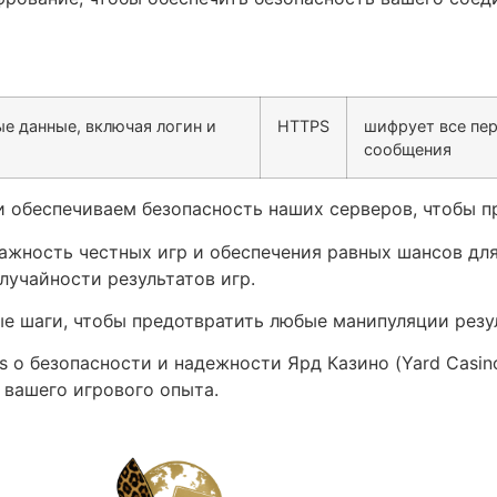
е данные, включая логин и
HTTPS
шифрует все пе
сообщения
и обеспечиваем безопасность наших серверов, чтобы п
важность честных игр и обеспечения равных шансов дл
лучайности результатов игр.
 шаги, чтобы предотвратить любые манипуляции резул
s о безопасности и надежности Ярд Казино (Yard Casin
 вашего игрового опыта.