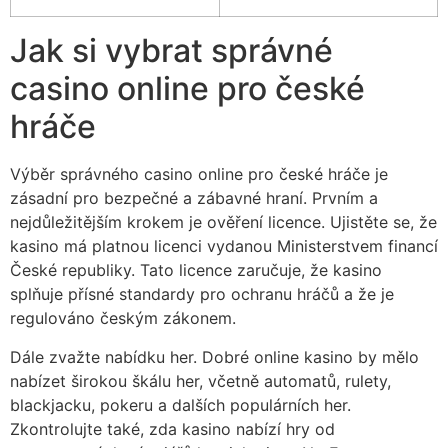
Jak si vybrat správné
casino online pro české
hráče
Výběr správného casino online pro české hráče je
zásadní pro bezpečné a zábavné hraní. Prvním a
nejdůležitějším krokem je ověření licence. Ujistěte se, že
kasino má platnou licenci vydanou Ministerstvem financí
České republiky. Tato licence zaručuje, že kasino
splňuje přísné standardy pro ochranu hráčů a že je
regulováno českým zákonem.
Dále zvažte nabídku her. Dobré online kasino by mělo
nabízet širokou škálu her, včetně automatů, rulety,
blackjacku, pokeru a dalších populárních her.
Zkontrolujte také, zda kasino nabízí hry od