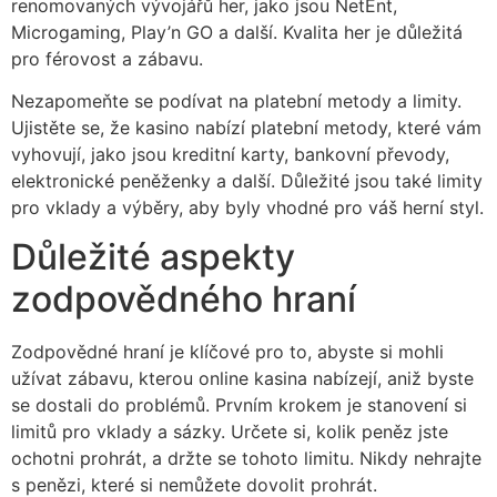
renomovaných vývojářů her, jako jsou NetEnt,
Microgaming, Play’n GO a další. Kvalita her je důležitá
pro férovost a zábavu.
Nezapomeňte se podívat na platební metody a limity.
Ujistěte se, že kasino nabízí platební metody, které vám
vyhovují, jako jsou kreditní karty, bankovní převody,
elektronické peněženky a další. Důležité jsou také limity
pro vklady a výběry, aby byly vhodné pro váš herní styl.
Důležité aspekty
zodpovědného hraní
Zodpovědné hraní je klíčové pro to, abyste si mohli
užívat zábavu, kterou online kasina nabízejí, aniž byste
se dostali do problémů. Prvním krokem je stanovení si
limitů pro vklady a sázky. Určete si, kolik peněz jste
ochotni prohrát, a držte se tohoto limitu. Nikdy nehrajte
s penězi, které si nemůžete dovolit prohrát.