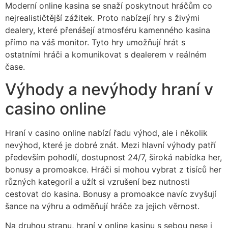
Moderní online kasina se snaží poskytnout hráčům co
nejrealističtější zážitek. Proto nabízejí hry s živými
dealery, které přenášejí atmosféru kamenného kasina
přímo na váš monitor. Tyto hry umožňují hrát s
ostatními hráči a komunikovat s dealerem v reálném
čase.
Výhody a nevýhody hraní v
casino online
Hraní v casino online nabízí řadu výhod, ale i několik
nevýhod, které je dobré znát. Mezi hlavní výhody patří
především pohodlí, dostupnost 24/7, široká nabídka her,
bonusy a promoakce. Hráči si mohou vybrat z tisíců her
různých kategorií a užít si vzrušení bez nutnosti
cestovat do kasina. Bonusy a promoakce navíc zvyšují
šance na výhru a odměňují hráče za jejich věrnost.
Na druhou stranu, hraní v online kasinu s sebou nese i