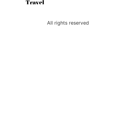
All rights reserved