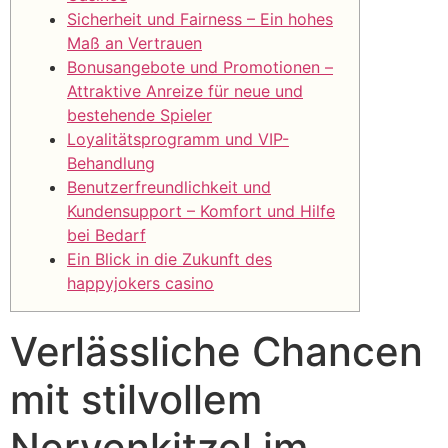
Sicherheit und Fairness – Ein hohes
Maß an Vertrauen
Bonusangebote und Promotionen –
Attraktive Anreize für neue und
bestehende Spieler
Loyalitätsprogramm und VIP-
Behandlung
Benutzerfreundlichkeit und
Kundensupport – Komfort und Hilfe
bei Bedarf
Ein Blick in die Zukunft des
happyjokers casino
Verlässliche Chancen
mit stilvollem
Nervenkitzel im