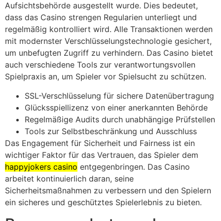
Aufsichtsbehörde ausgestellt wurde. Dies bedeutet,
dass das Casino strengen Regularien unterliegt und
regelmäßig kontrolliert wird. Alle Transaktionen werden
mit modernster Verschlüsselungstechnologie gesichert,
um unbefugten Zugriff zu verhindern. Das Casino bietet
auch verschiedene Tools zur verantwortungsvollen
Spielpraxis an, um Spieler vor Spielsucht zu schützen.
SSL-Verschlüsselung für sichere Datenübertragung
Glücksspiellizenz von einer anerkannten Behörde
Regelmäßige Audits durch unabhängige Prüfstellen
Tools zur Selbstbeschränkung und Ausschluss
Das Engagement für Sicherheit und Fairness ist ein
wichtiger Faktor für das Vertrauen, das Spieler dem
happyjokers casino
entgegenbringen. Das Casino
arbeitet kontinuierlich daran, seine
Sicherheitsmaßnahmen zu verbessern und den Spielern
ein sicheres und geschütztes Spielerlebnis zu bieten.