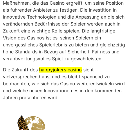
Maßnahmen, die das Casino ergreift, um seine Position
als führender Anbieter zu festigen. Die Investition in
innovative Technologien und die Anpassung an die sich
verändernden Bedürfnisse der Spieler werden auch in
Zukunft eine wichtige Rolle spielen. Die langfristige
Vision des Casinos ist es, seinen Spielern ein
unvergessliches Spielerlebnis zu bieten und gleichzeitig
hohe Standards in Bezug auf Sicherheit, Fairness und
verantwortungsvolles Spiel zu gewährleisten.
Die Zukunft des
happyjokers casino
sieht
vielversprechend aus, und es bleibt spannend zu
beobachten, wie sich das Casino weiterentwickeln wird
und welche neuen Innovationen es in den kommenden
Jahren präsentieren wird.