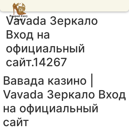
Vavada Зеркало
Вход на
официальный
сайт.14267
Вавада казино |
Vavada Зеркало Вход
на официальный
сайт