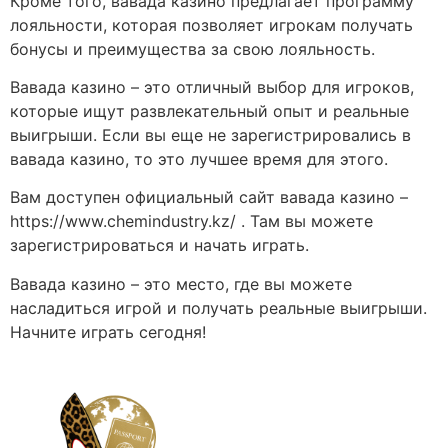
Кроме того, вавада казино предлагает программу
лояльности, которая позволяет игрокам получать
бонусы и преимущества за свою лояльность.
Вавада казино – это отличный выбор для игроков,
которые ищут развлекательный опыт и реальные
выигрыши. Если вы еще не зарегистрировались в
вавада казино, то это лучшее время для этого.
Вам доступен официальный сайт вавада казино –
https://www.chemindustry.kz/ . Там вы можете
зарегистрироваться и начать играть.
Вавада казино – это место, где вы можете
насладиться игрой и получать реальные выигрыши.
Начните играть сегодня!