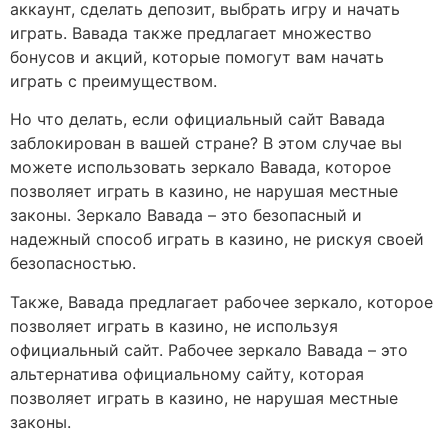
аккаунт, сделать депозит, выбрать игру и начать
играть. Вавада также предлагает множество
бонусов и акций, которые помогут вам начать
играть с преимуществом.
Но что делать, если официальный сайт Вавада
заблокирован в вашей стране? В этом случае вы
можете использовать зеркало Вавада, которое
позволяет играть в казино, не нарушая местные
законы. Зеркало Вавада – это безопасный и
надежный способ играть в казино, не рискуя своей
безопасностью.
Также, Вавада предлагает рабочее зеркало, которое
позволяет играть в казино, не используя
официальный сайт. Рабочее зеркало Вавада – это
альтернатива официальному сайту, которая
позволяет играть в казино, не нарушая местные
законы.